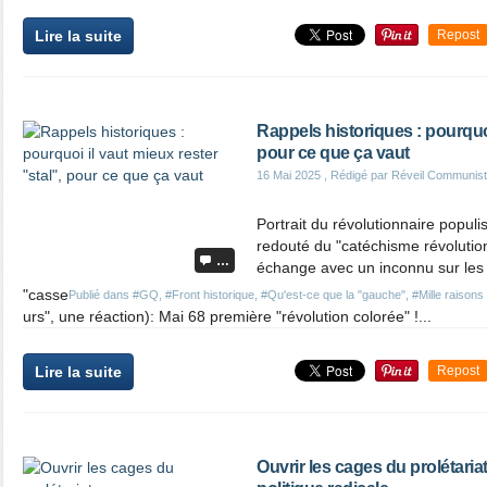
Lire la suite
Repost
Rappels historiques : pourquoi
pour ce que ça vaut
16 Mai 2025
, Rédigé par Réveil Communis
Portrait du révolutionnaire populi
redouté du "catéchisme révolution
…
échange avec un inconnu sur les
"casse
Publié dans
#GQ
,
#Front historique
,
#Qu'est-ce que la "gauche"
,
#Mille raisons
urs", une réaction): Mai 68 première "révolution colorée" !...
Lire la suite
Repost
Ouvrir les cages du prolétari