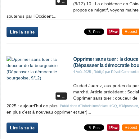
…
(9/12) 10 : La dissidence en Chin
propos de négatif, voyons mainte
soutenus par l’Occident...
Lire la suite
Repost
Opprimer sans tuer : la douce
(Dépassser la démocratie bour
4 Août 2025
, Rédigé par Réveil Communist
Ciudad Juarez, aux portes du par
marché. Article précédent : Sociali
…
Opprimer sans tuer : douceur de 
2025 : aujourd'hui de plus
Publié dans
#Théorie immédiate
,
#GQ
,
#Répression
en plus c'est à nouveau opprimer et tuer)...
Lire la suite
Repost