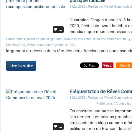
politique radicale
9 Mai 2025
, Rédigé par Réveil Communiste
Illustration: "cages à poules" à l
2020, écrit juste avant le début d
…
mondiale que nous connaissons d
Publié dans
#Qu'est-ce que la "gauche"
,
#Journal des luttes
,
#Théorie immédiate
,
#GQ
,
l'impérialisme
,
#Mille raisons de regretter l'URSS
largement au-dessus de la tête des deux fractions politiques pseud
Lire la suite
Repost
Fréquentation de Réveil Comm
1 Mai 2025
, Rédigé par Réveil Communiste
Publié dans
#Articles le
On constate une baisse important
l'an dernier. Les raisons probable
croissante des blogs comme média
…
politique forte en France - le vieil