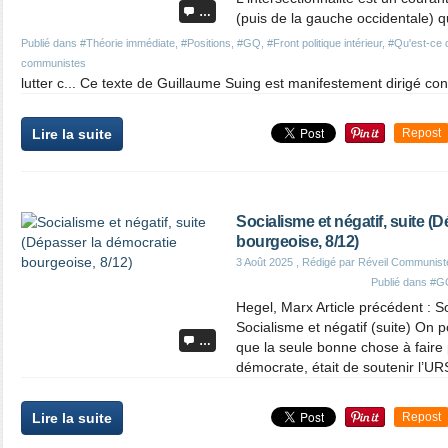
…
(puis de la gauche occidentale) qu
Publié dans
#Théorie immédiate
,
#Positions
,
#GQ
,
#Front politique intérieur
,
#Qu'est-ce 
communistes
lutter c... Ce texte de Guillaume Suing est manifestement dirigé cont
Lire la suite
Repost
Socialisme et négatif, suite (
bourgeoise, 8/12)
3 Août 2025
, Rédigé par Réveil Communist
Publié dans
#G
Hegel, Marx Article précédent : So
Socialisme et négatif (suite) On p
…
que la seule bonne chose à faire
démocrate, était de soutenir l’UR
Lire la suite
Repost