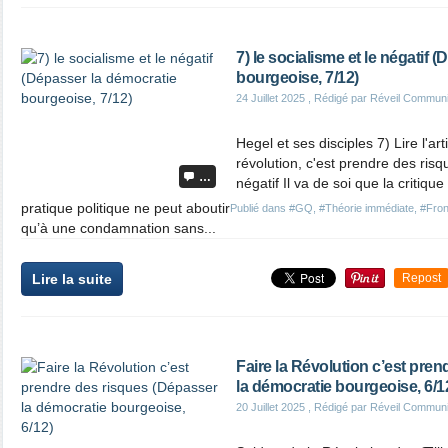
7) le socialisme et le négatif 
bourgeoise, 7/12)
24 Juillet 2025
, Rédigé par Réveil Commun
Hegel et ses disciples 7) Lire l'art
révolution, c'est prendre des risq
…
négatif Il va de soi que la critiqu
pratique politique ne peut aboutir
Publié dans
#GQ
,
#Théorie immédiate
,
#Fron
qu’à une condamnation sans...
Lire la suite
Repost
Faire la Révolution c’est pre
la démocratie bourgeoise, 6/1
20 Juillet 2025
, Rédigé par Réveil Commun