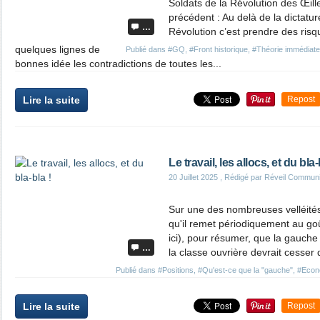
Soldats de la Révolution des Œille
précédent : Au delà de la dictature
…
Révolution c’est prendre des ris
quelques lignes de
Publié dans
#GQ
,
#Front historique
,
#Théorie immédiate
bonnes idée les contradictions de toutes les...
Lire la suite
Repost
Le travail, les allocs, et du bla-
20 Juillet 2025
, Rédigé par Réveil Commun
Sur une des nombreuses velléité
qu'il remet périodiquement au goût d
ici), pour résumer, que la gauche
…
la classe ouvrière devrait cesser d
Publié dans
#Positions
,
#Qu'est-ce que la "gauche"
,
#Econ
Lire la suite
Repost