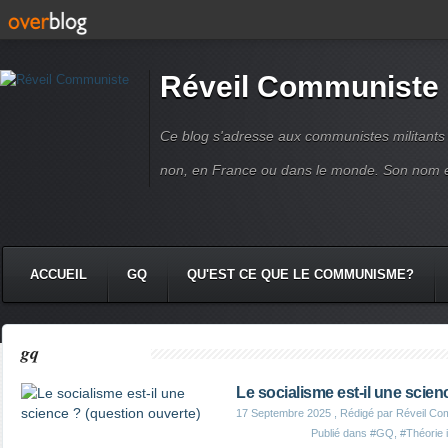
Réveil Communiste
Ce blog s'adresse aux communistes militant
non, en France ou dans le monde. Son nom 
ACCUEIL
GQ
QU'EST CE QUE LE COMMUNISME?
gq
Le socialisme est-il une scien
17 Septembre 2025
, Rédigé par Réveil Co
Publié dans
#GQ
,
#Théorie 