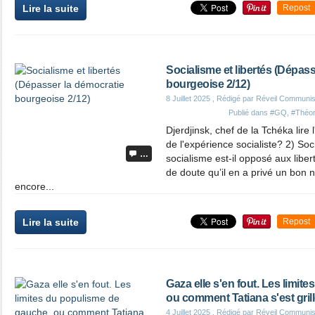
Lire la suite
Repost
Socialisme et libertés (Dépas
bourgeoise 2/12)
8 Juillet 2025
, Rédigé par Réveil Communis
Publié dans
#GQ
,
#Théor
Djerdjinsk, chef de la Tchéka lire 
de l'expérience socialiste? 2) Soc
…
socialisme est-il opposé aux libert
de doute qu’il en a privé un bon
encore...
Lire la suite
Repost
Gaza elle s'en fout. Les limit
ou comment Tatiana s'est gril
4 Juillet 2025
, Rédigé par Réveil Communis