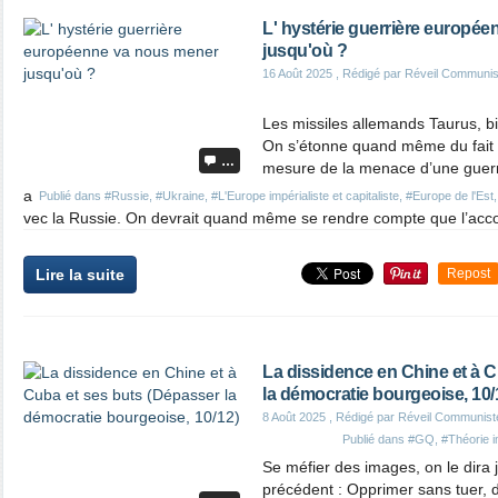
L' hystérie guerrière europé
jusqu'où ?
16 Août 2025
, Rédigé par Réveil Communis
Les missiles allemands Taurus, b
On s’étonne quand même du fait 
…
mesure de la menace d’une guerr
a
Publié dans
#Russie
,
#Ukraine
,
#L'Europe impérialiste et capitaliste
,
#Europe de l'Est
vec la Russie. On devrait quand même se rendre compte que l’acc
Lire la suite
Repost
La dissidence en Chine et à 
la démocratie bourgeoise, 10/
8 Août 2025
, Rédigé par Réveil Communist
Publié dans
#GQ
,
#Théorie 
Se méfier des images, on le dira j
précédent : Opprimer sans tuer, 