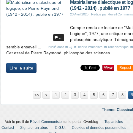
Matérialisme dialectique et l
(1942 - 2014) , publié en 1977
23 Avril 2025
, Rédigé par Réveil Communis
Compte rendu de lecture de "Maté
Logique", 1977, une critique mar
…
philosophie analytique. Témoigna
semble enseveli ...
Publié dans
#GQ
,
#Théorie immédiate
,
#Front historique
,
#
Cet essai de Pierre Raymond, philosophe des sciences...
Lire la suite
Repost
<<
<
1
2
3
4
5
6
7
8
9
Theme: Classical
Voir le profil de
Réveil Communiste
sur le portail Overblog
Top articles
Contact
Signaler un abus
C.G.U.
Cookies et données personnelles