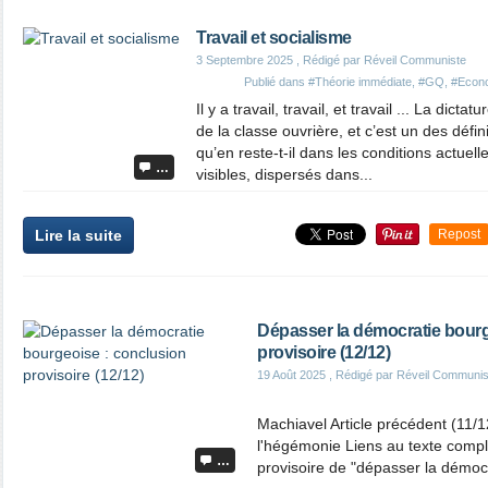
Travail et socialisme
3 Septembre 2025
, Rédigé par Réveil Communiste
Publié dans
#Théorie immédiate
,
#GQ
,
#Econ
Il y a travail, travail, et travail ... La dicta
de la classe ouvrière, et c’est un des défi
qu’en reste-t-il dans les conditions actuell
…
visibles, dispersés dans...
Lire la suite
Repost
Dépasser la démocratie bourg
provisoire (12/12)
19 Août 2025
, Rédigé par Réveil Communis
Machiavel Article précédent (11/1
l'hégémonie Liens au texte comple
…
provisoire de "dépasser la démocr