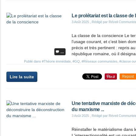
Le prolétariat est la classe de
3 Août 2025
, Rédigé par Réveil Communist
La classe de la conscience Le term
l’usage courant, et c’est bien dom
précis et très pertinent : repris au
…
république romaine, où il désignai
Publié dans
#Théorie immédiate
,
#GQ
,
#Réseaux communistes
,
#classe ou
Lire la suite
Repost
Une tentative marxiste de déc
du marxisme ...
3 Août 2025
, Rédigé par Réveil Communist
Réinstaller le matérialisme dans l
L'intersectionnalité est un coura