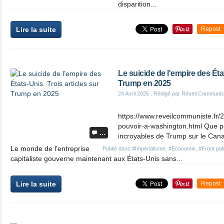
disparition...
Lire la suite
Repost
Le suicide de l'empire des État
Trump en 2025
24 Avril 2025
, Rédigé par Réveil Communis
https://www.reveilcommuniste.fr/2
pouvoir-a-washington.html Que p
…
incroyables de Trump sur le Can
Le monde de l'entreprise
Publié dans
#Impérialisme
,
#Economie
,
#Front poli
capitaliste gouverne maintenant aux États-Unis sans...
Lire la suite
Repost