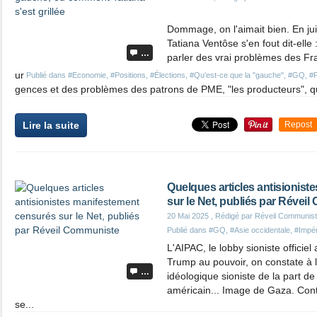
Dommage, on l'aimait bien. En juil
Tatiana Ventôse s'en fout dit-elle 
…
parler des vrai problèmes des Fr
ur
Publié dans
#Economie
,
#Positions
,
#Élections
,
#Qu'est-ce que la "gauche"
,
#GQ
,
#F
gences et des problèmes des patrons de PME, "les producteurs", qu
Lire la suite
Repost
Quelques articles antisionis
sur le Net, publiés par Révei
20 Mai 2025
, Rédigé par Réveil Communis
Publié dans
#GQ
,
#Asie occidentale
,
#Impér
L'AIPAC, le lobby sioniste officie
Trump au pouvoir, on constate à 
…
idéologique sioniste de la part de
américain... Image de Gaza. Contr
se...