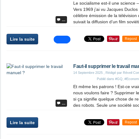
Le socialisme est-il une science –
Vers 1969 j’ai vu Jacques Duclos 
célèbre émission de la télévision 
…
suivait la diffusion d’un film sovié
Lire la suite
Repost
Faut-il supprimer le travail ma
14 Septembre 2025
, Rédigé par Réveil Co
Publié dans
#GQ
,
#Econom
Et même les patrons ! Est-ce vrai
nous voulons faire ? Supprimer le
si ça signifie quelque chose de re
…
des robots. Seule une société socia
Lire la suite
Repost