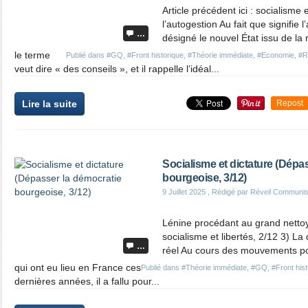
Article précédent ici : socialisme 
l’autogestion Au fait que signifie l
…
désigné le nouvel État issu de la
le terme
Publié dans
#GQ
,
#Front historique
,
#Théorie immédiate
,
#Economie
,
#R
veut dire « des conseils », et il rappelle l’idéal...
Lire la suite
Repost
Socialisme et dictature (Dépa
bourgeoise, 3/12)
9 Juillet 2025
, Rédigé par Réveil Communis
Lénine procédant au grand nettoya
socialisme et libertés, 2/12 3) La
…
réel Au cours des mouvements pou
qui ont eu lieu en France ces
Publié dans
#Théorie immédiate
,
#GQ
,
#Front his
dernières années, il a fallu pour...