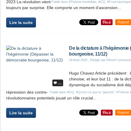
2023 La révolution vient
Publié dans
#Théorie immédiate
,
#GQ
,
#Front historique
toujours par surprise. Elle comporte un moment d’ascension...
Lire la suite
Repost
De la dictature à l’hégémonie
bourgeoise, 11/12)
18 Août 2025
, Rédigé par Réveil Communis
Hugo Chavez Article précédent : 
chinoise, et leur but 11 : de la d
…
dynamique du socialisme doit dépa
répression des contre-
Publié dans
#GQ
,
#Qu'est-ce que la "gauche"
,
#Théorie 
révolutionnaires potentiels jouait un rôle crucial...
Lire la suite
Repost