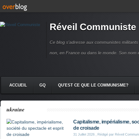
Réveil Communiste
Ce blog s'adresse aux communistes militant
non, en France ou dans le monde. Son nom 
ACCUEIL
GQ
QU'EST CE QUE LE COMMUNISME?
ukraine
Capitalisme, impérialisme, soc
de croisade
31 Juillet 2026
, Rédigé par Réveil Commun