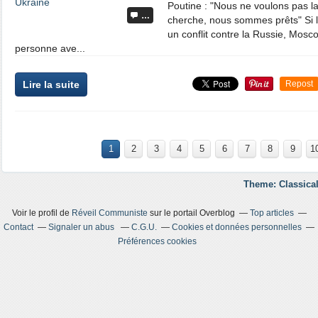
Poutine : "Nous ne voulons pas la
…
cherche, nous sommes prêts" Si l
un conflit contre la Russie, Mosco
personne ave...
Lire la suite
Repost
1
2
3
4
5
6
7
8
9
1
Theme: Classical
Voir le profil de
Réveil Communiste
sur le portail Overblog
Top articles
Contact
Signaler un abus
C.G.U.
Cookies et données personnelles
Préférences cookies