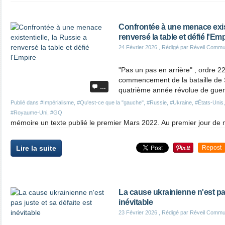
Confrontée à une menace exist
renversé la table et défié l'Em
24 Février 2026
, Rédigé par Réveil Commu
"Pas un pas en arrière" , ordre 
commencement de la bataille de S
…
quatrième année révolue de guerr
Publié dans
#Impérialisme
,
#Qu'est-ce que la "gauche"
,
#Russie
,
#Ukraine
,
#États-Unis
#Royaume-Uni
,
#GQ
mémoire un texte publié le premier Mars 2022. Au premier jour de ma
Lire la suite
Repost
La cause ukrainienne n'est pas
inévitable
23 Février 2026
, Rédigé par Réveil Commu