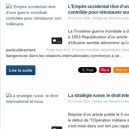
L'Empire occidental rêve d'u
contrôlée pour réinstaurer son
26 Février 2026
, Rédigé par Réveil Commu
La Trosième guerre mondiale a dé
à 1953 Republication d'un article
…
d’Ukraine semble démontrer qu’un
particulièrement
Publié dans
#GQ
,
#Théorie immédiate
,
#Impérialisme
,
#lutt
dangereuse dans les relations internationales commence à se...
Lire la suite
Repost
La stratégie russe, le droit int
25 Février 2026
, Rédigé par Réveil Commu
Reprise d'un article publié le 6 
le début de "l'Opération militaire
s’est mise dans son tort par rappo