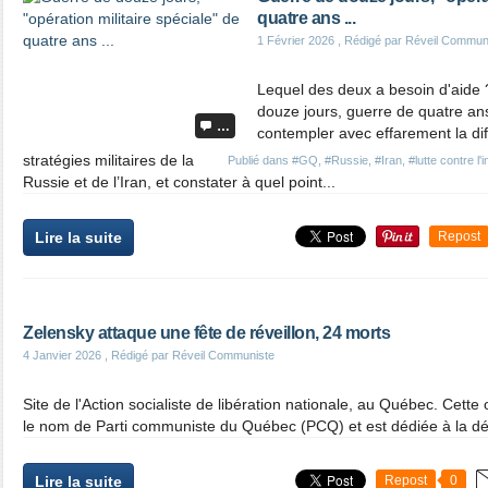
quatre ans ...
1 Février 2026
, Rédigé par Réveil Commun
Lequel des deux a besoin d'aide ?
douze jours, guerre de quatre an
…
contempler avec effarement la dif
stratégies militaires de la
Publié dans
#GQ
,
#Russie
,
#Iran
,
#lutte contre l'
Russie et de l’Iran, et constater à quel point...
Lire la suite
Repost
Zelensky attaque une fête de réveillon, 24 morts
4 Janvier 2026
, Rédigé par Réveil Communiste
Site de l'Action socialiste de libération nationale, au Québec. Cette
le nom de Parti communiste du Québec (PCQ) et est dédiée à la défe
Lire la suite
Repost
0