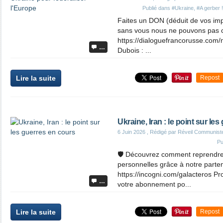
Publié dans
#Ukraine
,
#A gerber !
Faites un DON (déduit de vos imp
sans vous nous ne pouvons pas c
https://dialoguefrancorusse.com/
…
Dubois : ...
Lire la suite
Repost
Ukraine, Iran : le point sur le
6 Juin 2026
, Rédigé par Réveil Communist
Pu
🛡 Découvrez comment reprendre 
personnelles grâce à notre parten
https://incogni.com/galacteros Pr
…
votre abonnement po...
Lire la suite
Repost