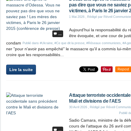
pas dire que vous ne saviez p
victimes, à Paris le 26 janvie
1 Mai 2026
, Rédigé par Réveil Communiste
Aujourd'hui la responsabilité du
…
être évoquée, et une cour de justi
condam
Publié dans
#Ukraine
,
#Ce que dit la presse
,
#Réseaux communistes
,
#A ger
ner "pour n'avoir pas empêché" le massacre qu'il a commis lui-même
croire que les responsabilités...
Lire la suite
Repost
Attaque terroriste occidental
Mali et divisions de l'AES
30 Avril 2026
, Rédigé par Réveil Communis
Publié 
Sadio Camara, ministre de la déf
cours de l'attaque du 26 avril c
…