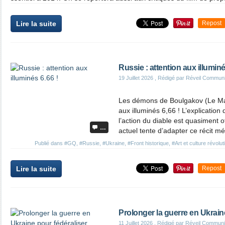
Lire la suite
Repost
Russie : attention aux illuminé
19 Juillet 2026
, Rédigé par Réveil Commun
Les démons de Boulgakov (Le Maî
aux illuminés 6,66 ! L’explication
l’action du diable est quasiment of
…
actuel tente d’adapter ce récit m
Publié dans
#GQ
,
#Russie
,
#Ukraine
,
#Front historique
,
#Art et culture révolu
Lire la suite
Repost
Prolonger la guerre en Ukrain
11 Juillet 2026
, Rédigé par Réveil Communi