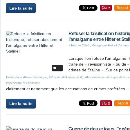
Lire la suite
Repost
Refuser la falsification histo
l'amalgame entre Hitler et Stal
7 Février 2026
, Rédigé par Réveil Commun
Lorsque l’on refuse l’amalgame Hit
traité de « révisionniste » ou de
…
crimes de Staline ». Sur ce point i
Publié dans
#Front historique
,
#Russie
,
#Ukraine
,
#GQ
,
#Impérialisme
,
#Ce que dit la p
impérialiste et capitaliste
clairement et nettement que les accusations de crimes proférées...
Lire la suite
Repost
Guerre de douze jours, "opérat