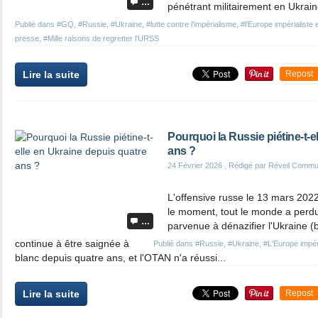
…
pénétrant militairement en Ukraine
Publié dans
#GQ
,
#Russie
,
#Ukraine
,
#lutte contre l'impérialisme
,
#l'Europe impérialiste e
presse
,
#Mille raisons de regretter l'URSS
Lire la suite
Repost
Pourquoi la Russie piétine-t-e
ans ?
24 Février 2026
, Rédigé par Réveil Commu
L'offensive russe le 13 mars 202
le moment, tout le monde a perdu 
…
parvenue à dénazifier l'Ukraine (b
continue à être saignée à
Publié dans
#Russie
,
#Ukraine
,
#L'Europe impéri
blanc depuis quatre ans, et l'OTAN n'a réussi...
Lire la suite
Repost