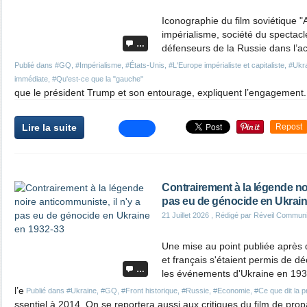
Iconographie du film soviétique "
impérialisme, société du spectacl
…
défenseurs de la Russie dans l’ac
Publié dans
#GQ
,
#Impérialisme
,
#États-Unis
,
#L'Europe impérialiste et capitaliste
,
#Ukr
immédiate
,
#Qu'est-ce que la "gauche"
que le président Trump et son entourage, expliquent l’engagement.
Lire la suite
Repost
Contrairement à la légende noi
pas eu de génocide en Ukrain
21 Juillet 2026
, Rédigé par Réveil Commun
Une mise au point publiée après
et français s'étaient permis de déc
…
les événements d'Ukraine en 193
l’e
Publié dans
#Ukraine
,
#GQ
,
#Front historique
,
#Russie
,
#Economie
,
#Ce que dit la 
ssentiel à 2014. On se reportera aussi aux critiques du film de pro