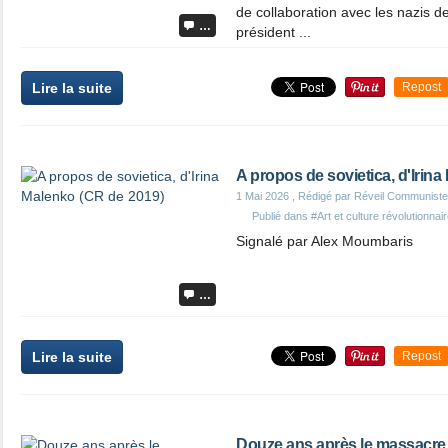
de collaboration avec les nazis d
…
président ...
Lire la suite
Repost
A propos de sovietica, d'Irin
1 Mai 2026
, Rédigé par Réveil Communiste
Publié dans
#Art et culture révolutionnai
Signalé par Alex Moumbaris
…
Lire la suite
Repost
Douze ans après le massacre