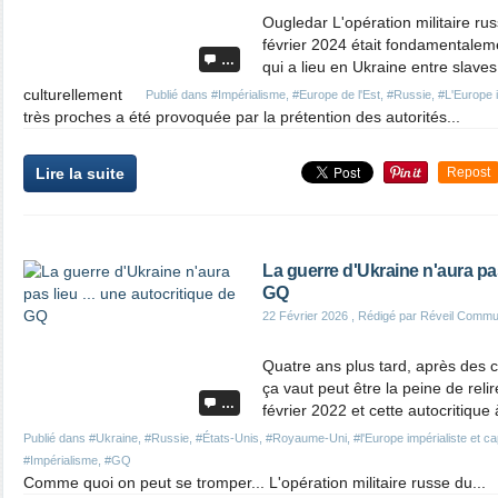
Ougledar L'opération militaire ru
février 2024 était fondamentalemen
…
qui a lieu en Ukraine entre slave
culturellement
Publié dans
#Impérialisme
,
#Europe de l'Est
,
#Russie
,
#L'Europe i
très proches a été provoquée par la prétention des autorités...
Lire la suite
Repost
La guerre d'Ukraine n'aura pas 
GQ
22 Février 2026
, Rédigé par Réveil Commu
Quatre ans plus tard, après des c
ça vaut peut être la peine de reli
…
février 2022 et cette autocritique
Publié dans
#Ukraine
,
#Russie
,
#États-Unis
,
#Royaume-Uni
,
#l'Europe impérialiste et cap
#Impérialisme
,
#GQ
Comme quoi on peut se tromper... L'opération militaire russe du...