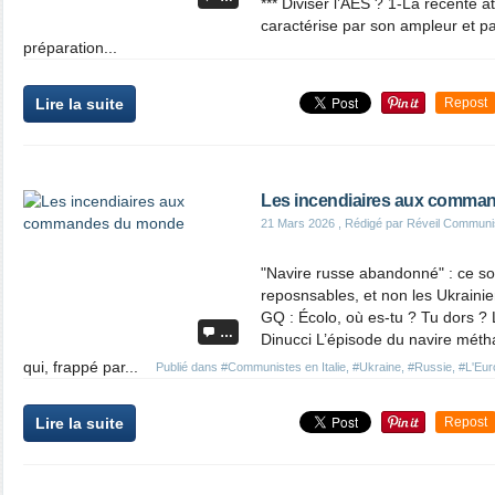
*** Diviser l’AES ? 1-La récente a
caractérise par son ampleur et p
préparation...
Lire la suite
Repost
Les incendiaires aux comma
21 Mars 2026
, Rédigé par Réveil Communi
"Navire russe abandonné" : ce so
reposnsables, et non les Ukrainie
GQ : Écolo, où es-tu ? Tu dors
…
Dinucci L’épisode du navire méth
qui, frappé par...
Publié dans
#Communistes en Italie
,
#Ukraine
,
#Russie
,
#L'Euro
Lire la suite
Repost