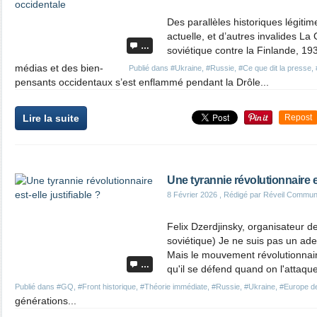
Des parallèles historiques légiti
actuelle, et d’autres invalides La
…
soviétique contre la Finlande, 1
médias et des bien-
Publié dans
#Ukraine
,
#Russie
,
#Ce que dit la presse
,
pensants occidentaux s’est enflammé pendant la Drôle...
Lire la suite
Repost
Une tyrannie révolutionnaire es
8 Février 2026
, Rédigé par Réveil Commun
Felix Dzerdjinsky, organisateur de
soviétique) Je ne suis pas un adep
Mais le mouvement révolutionnair
…
qu'il se défend quand on l'attaque
Publié dans
#GQ
,
#Front historique
,
#Théorie immédiate
,
#Russie
,
#Ukraine
,
#Europe de
générations...