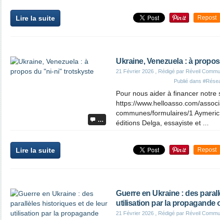
Lire la suite
Repost
Ukraine, Venezuela : à propos 
21 Février 2026
, Rédigé par Réveil Commu
Publié dans
#Rése
Pour nous aider à financer notre 
https://www.helloasso.com/associ
communes/formulaires/1 Aymeric 
…
éditions Delga, essayiste et ...
Lire la suite
Repost
Guerre en Ukraine : des parall
utilisation par la propagande 
21 Février 2026
, Rédigé par Réveil Commu