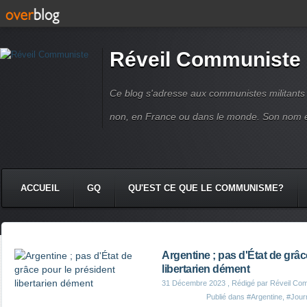
Réveil Communiste
Ce blog s'adresse aux communistes militant
non, en France ou dans le monde. Son nom 
ACCUEIL
GQ
QU'EST CE QUE LE COMMUNISME?
Argentine ; pas d'État de grâc
libertarien dément
31 Décembre 2023
, Rédigé par Réveil Co
Publié dans
#Argentine
,
#Journ