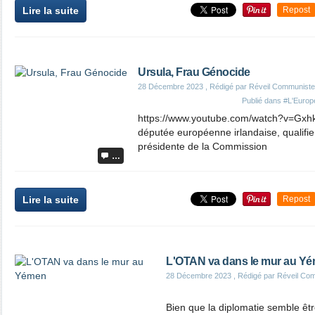
Lire la suite
Repost
Ursula, Frau Génocide
28 Décembre 2023
, Rédigé par Réveil Communiste
Publié dans
#L'Europe
https://www.youtube.com/watch?v=Gxhk
députée européenne irlandaise, qualifi
présidente de la Commission
…
Lire la suite
Repost
L'OTAN va dans le mur au Y
28 Décembre 2023
, Rédigé par Réveil Co
Bien que la diplomatie semble êt