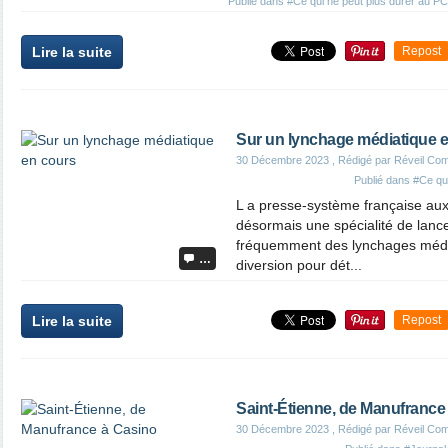
Publié dans
#Ce qui ne peut plus durer au P
Lire la suite
Repost
Sur un lynchage médiatique 
30 Décembre 2023
, Rédigé par Réveil Co
Publié dans
#Ce que
L a presse-système française aux m
désormais une spécialité de lance
fréquemment des lynchages média
…
diversion pour dét...
Lire la suite
Repost
Saint-Étienne, de Manufrance
30 Décembre 2023
, Rédigé par Réveil Co