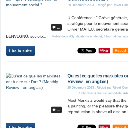
29 Décembre 2023
, Rédigé par Réveil Co
U Conférence : " Grève générale, 
stratégie pour le mouvement soci
…
Olivier MATEU, secrétaire généra
BENVEGNÙ, sociolo...
Publié dans
#Syndicalisme en débat
,
#Journal des lutt
Lire la suite
Repost
Qu'est ce que les marxistes ont
Review - en anglais)
29 Décembre 2023
, Rédigé par Réveil Co
Publié dans
#Théorie immédiate
,
#Ar
Most Marxists would say that the 
a painting, or the pleasure they get
…
reproduction-is above all else an i
Lire la suite
Repost