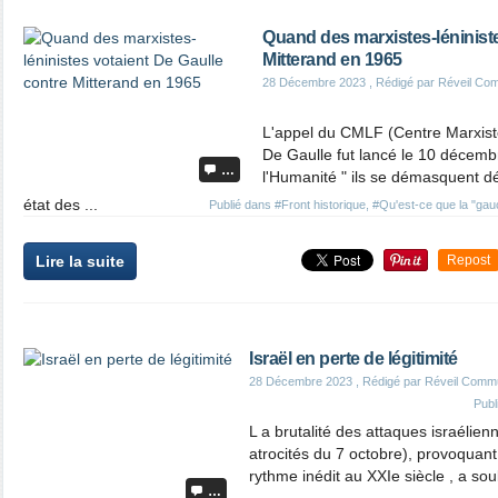
Quand des marxistes-léniniste
Mitterand en 1965
28 Décembre 2023
, Rédigé par Réveil Co
L'appel du CMLF (Centre Marxiste
De Gaulle fut lancé le 10 décem
…
l'Humanité " ils se démasquent dé
état des ...
Publié dans
#Front historique
,
#Qu'est-ce que la "gau
Lire la suite
Repost
Israël en perte de légitimité
28 Décembre 2023
, Rédigé par Réveil Comm
Publ
L a brutalité des attaques israélie
atrocités du 7 octobre), provoquant 
rythme inédit au XXIe siècle , a so
…