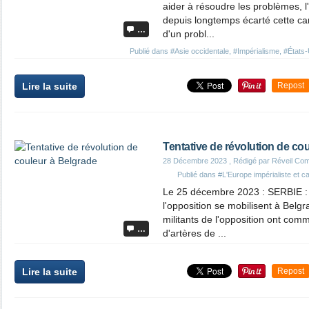
aider à résoudre les problèmes, 
depuis longtemps écarté cette ca
…
d'un probl...
Publié dans
#Asie occidentale
,
#Impérialisme
,
#États-
Lire la suite
Repost
Tentative de révolution de co
28 Décembre 2023
, Rédigé par Réveil Co
Publié dans
#L'Europe impérialiste et ca
Le 25 décembre 2023 : SERBIE : d
l'opposition se mobilisent à Bel
militants de l'opposition ont co
…
d'artères de ...
Lire la suite
Repost