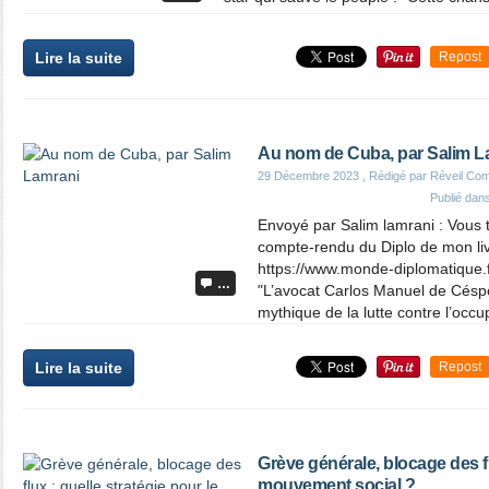
Lire la suite
Repost
Au nom de Cuba, par Salim L
29 Décembre 2023
, Rédigé par Réveil Co
Publié dan
Envoyé par Salim lamrani : Vous 
compte-rendu du Diplo de mon li
https://www.monde-diplomatique
…
"L’avocat Carlos Manuel de Césp
mythique de la lutte contre l’occup
Lire la suite
Repost
Grève générale, blocage des fl
mouvement social ?