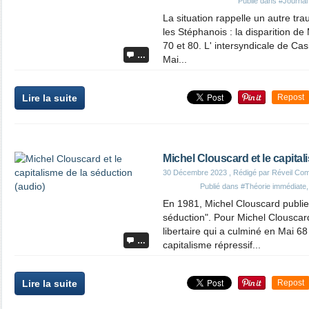
Publié dans
#Journal 
La situation rappelle un autre tr
les Stéphanois : la disparition 
70 et 80. L' intersyndicale de Ca
…
Mai...
Lire la suite
Repost
Michel Clouscard et le capital
30 Décembre 2023
, Rédigé par Réveil Co
Publié dans
#Théorie immédiate
En 1981, Michel Clouscard publie
séduction". Pour Michel Clouscard,
libertaire qui a culminé en Mai 
…
capitalisme répressif...
Lire la suite
Repost