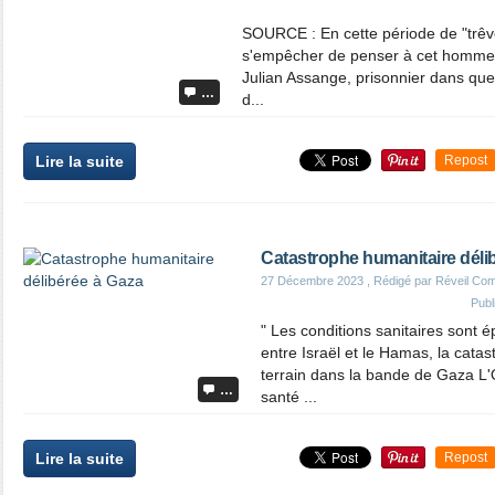
SOURCE : En cette période de "trêv
s'empêcher de penser à cet homme, c
Julian Assange, prisonnier dans qu
…
d...
Lire la suite
Repost
Catastrophe humanitaire déli
27 Décembre 2023
, Rédigé par Réveil Co
Publ
" Les conditions sanitaires sont é
entre Israël et le Hamas, la cat
terrain dans la bande de Gaza L'
…
santé ...
Lire la suite
Repost