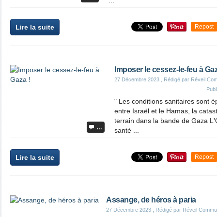
...
Lire la suite
Repost
Imposer le cessez-le-feu à Gaz
27 Décembre 2023
, Rédigé par Réveil Co
Publ
" Les conditions sanitaires sont é
entre Israël et le Hamas, la cat
terrain dans la bande de Gaza L'
…
santé ...
Lire la suite
Repost
Assange, de héros à paria
27 Décembre 2023
, Rédigé par Réveil Commu