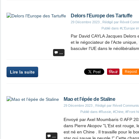
Delors l'Europe des Tartuffe
29 Décembre 2023
, Rédigé par Réveil Com
Publié dans
#L'Europe imp
Par David CAYLA Jacques Delors est 
et le négociateur de l'Acte unique, 
basculer l'UE dans le néolibéralism
…
Lire la suite
Repost
Mao et l’épée de Staline
29 Décembre 2023
, Rédigé par Réveil Communis
Publié dans
#Russie
,
#Chine
,
#Front hi
Envoyé par Axel Moumbaris © AFP 20
dans Pierre Akopov "L'Est est rouge, l
est né en Chine . Il travaille pour le 
…
star qui sauve le peuple !" Cette chan