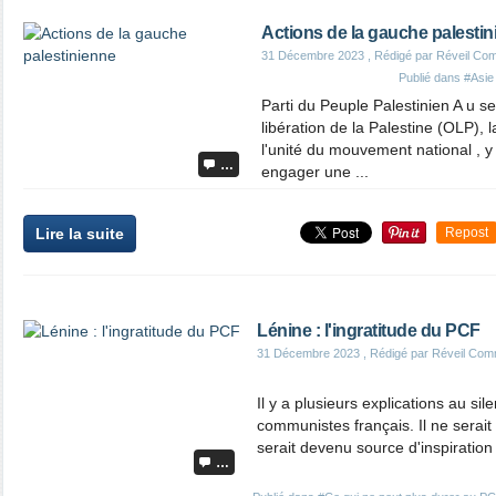
Actions de la gauche palesti
31 Décembre 2023
, Rédigé par Réveil Co
Publié dans
#Asie
Parti du Peuple Palestinien A u se
libération de la Palestine (OLP), 
l'unité du mouvement national , 
…
engager une ...
Lire la suite
Repost
Lénine : l'ingratitude du PCF
31 Décembre 2023
, Rédigé par Réveil Com
Il y a plusieurs explications au si
communistes français. Il ne serait 
serait devenu source d'inspiration 
…