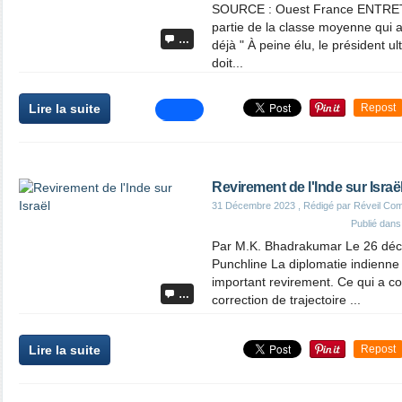
SOURCE : Ouest France ENTRETI
partie de la classe moyenne qui a
…
déjà " À peine élu, le président ult
doit...
Lire la suite
Repost
Revirement de l'Inde sur Israë
31 Décembre 2023
, Rédigé par Réveil Co
Publié dan
Par M.K. Bhadrakumar Le 26 dé
Punchline La diplomatie indienne
important revirement. Ce qui a
…
correction de trajectoire ...
Lire la suite
Repost