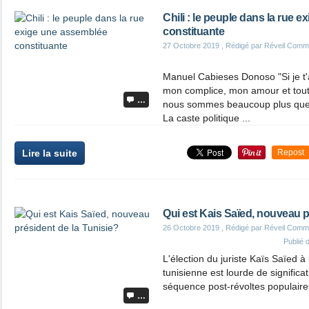
Chili : le peuple dans la rue 
constituante
27 Octobre 2019
, Rédigé par Réveil Comm
Manuel Cabieses Donoso "Si je t'
mon complice, mon amour et tout,
…
nous sommes beaucoup plus qu
La caste politique ...
Lire la suite
Repost
Qui est Kais Saïed, nouveau p
26 Octobre 2019
, Rédigé par Réveil Comm
Publié
L'élection du juriste Kaïs Saïed 
tunisienne est lourde de significa
séquence post-révoltes populaires
…