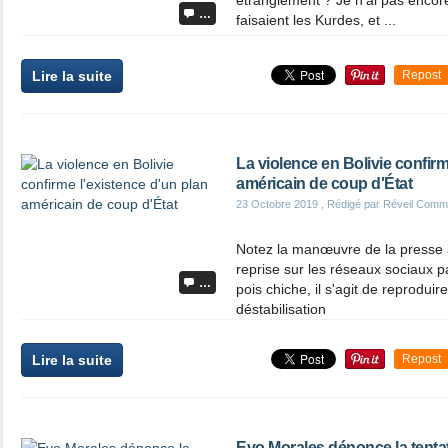
étranglement ? Je n'ai pas encor
…
faisaient les Kurdes, et ...
Lire la suite
Repost
La violence en Bolivie confirm
américain de coup d'État
23 Octobre 2019
, Rédigé par Réveil Comm
Notez la manœuvre de la presse
reprise sur les réseaux sociaux p
…
pois chiche, il s'agit de reproduir
déstabilisation
Lire la suite
Repost
Evo Morales dénonce la tentat