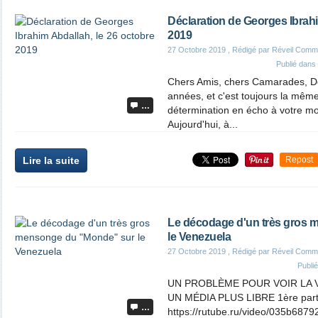
Déclaration de Georges Ibrahi
2019
27 Octobre 2019
, Rédigé par Réveil Comm
Publié dans
Chers Amis, chers Camarades, D
années, et c'est toujours la mêm
…
détermination en écho à votre mobi
Aujourd'hui, à...
Lire la suite
Repost
Le décodage d'un très gros
le Venezuela
27 Octobre 2019
, Rédigé par Réveil Comm
Publi
UN PROBLÈME POUR VOIR LA V
UN MÉDIA PLUS LIBRE 1ère part
…
https://rutube.ru/video/035b68