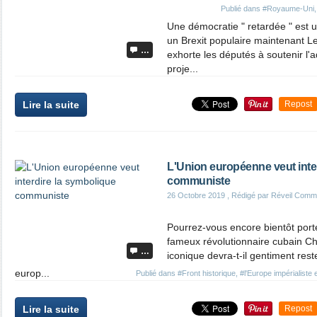
Publié dans
#Royaume-Uni
Une démocratie " retardée " est 
un Brexit populaire maintenant L
…
exhorte les députés à soutenir l
proje...
Lire la suite
Repost
L'Union européenne veut inte
communiste
26 Octobre 2019
, Rédigé par Réveil Comm
Pourrez-vous encore bientôt porte
fameux révolutionnaire cubain Ch
…
iconique devra-t-il gentiment res
europ...
Publié dans
#Front historique
,
#l'Europe impérialiste e
Lire la suite
Repost