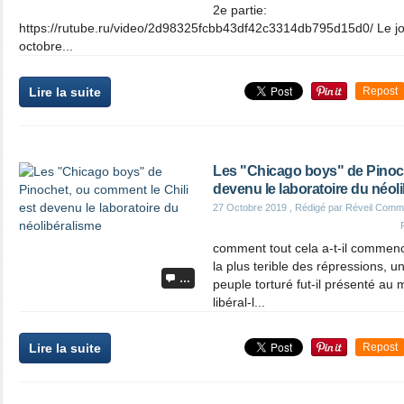
2e partie:
https://rutube.ru/video/2d98325fcbb43df42c3314db795d15d0/ Le jou
octobre...
Lire la suite
Repost
Les "Chicago boys" de Pinoch
devenu le laboratoire du néol
27 Octobre 2019
, Rédigé par Réveil Comm
comment tout cela a-t-il comme
la plus terible des répressions, u
…
peuple torturé fut-il présenté a
libéral-l...
Lire la suite
Repost