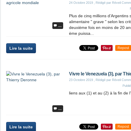
24 Octobre 2019
, Rédigé par Réveil Comm
Plus de cinq millions d'Argentins 
alimentaire " grave " selon les cr
…
deuxième fois en moins de 20 ans
ème puissa...
Lire la suite
Repost
Vivre le Venezuela (3), par Th
23 Octobre 2019
, Rédigé par Réveil Comm
Publi
liens aux (1) et au (2) à la fin de 
…
Lire la suite
Repost