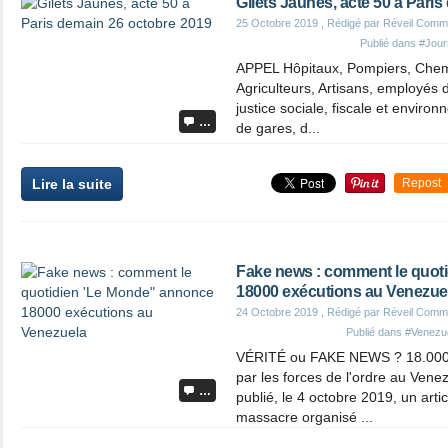
Gilets Jaunes, acte 50 à Pari
25 Octobre 2019
, Rédigé par Réveil Comm
Publié dans
#Jour
APPEL Hôpitaux, Pompiers, Chem
Agriculteurs, Artisans, employés d
justice sociale, fiscale et enviro
…
de gares, d...
Lire la suite
Repost
Fake news : comment le quot
18000 exécutions au Venezue
24 Octobre 2019
, Rédigé par Réveil Comm
Publié dans
#Venezu
VÉRITÉ ou FAKE NEWS ? 18.000 e
par les forces de l'ordre au Ven
…
publié, le 4 octobre 2019, un art
massacre organisé ...