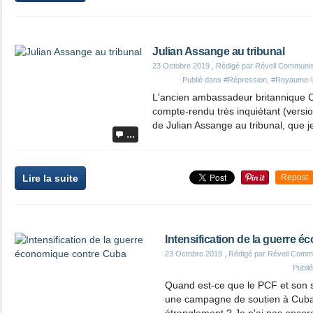
Julian Assange au tribunal
23 Octobre 2019
, Rédigé par Réveil Communi
Publié dans
#Répression
,
#Royaume-
L'ancien ambassadeur britannique C
compte-rendu très inquiétant (versi
de Julian Assange au tribunal, que j
…
Lire la suite
Repost
Intensification de la guerre 
23 Octobre 2019
, Rédigé par Réveil Comm
Publi
Quand est-ce que le PCF et son s
une campagne de soutien à Cuba