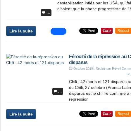
destabilisation intiés par les USA, qui f
disaient que la phase progressiste de l'A
…
Lire la suite
Repost
Férocité de la répression au Ch
disparus
28 Octobre 2019
, Rédigé par Réveil Comm
Pu
Chili : 42 morts et 121 disparus s
du Chili, 27 octobre (Prensa Lati
…
disparus est le chiffre confirmé à 
répression
Lire la suite
Repost