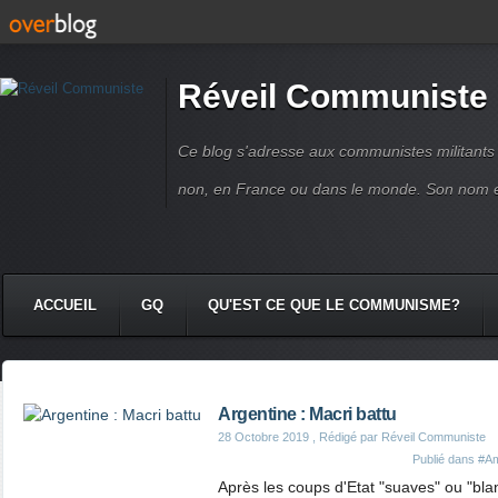
Réveil Communiste
Ce blog s'adresse aux communistes militant
non, en France ou dans le monde. Son nom 
ACCUEIL
GQ
QU'EST CE QUE LE COMMUNISME?
Argentine : Macri battu
28 Octobre 2019
, Rédigé par Réveil Communiste
Publié dans
#Am
Après les coups d'Etat "suaves" ou "blan