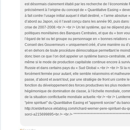
est désormais clairement établi par les recherche de l’économiste
précisément à l’origine du concept de « Quantitative Easing » deve
à fait contre l’usage initial auquel il était destiné, « l’arme absolue
d’abord au Japon, où il l’avait conçu dans les année 90, puis dans 
crise de 2007-2008.<br /> <br /> Un tel système, qui ne dépend plus
politiques monétaires des Banques Centrales, et que du « bon voul
l’égard de tel ou tel groupe ou personnage en « bonnes relations » 
Conseil des Gouverneurs » uniquement créé, d’une manière ou d’u
et en dehors de toute procédure démocratique permettant le moindre
donc bien ce que l’on doit appeler un système banco-centraliste, et
même si le mode de production capitaliste continue encore à survivr
Russie et dans certains pays du « Sud Global ».<br /> <br /> Si la 
forcément fermée pour autant, elle semble néanmoins et malheureu
passe, d’abord et avant tout, par une stratégie de front uni contre l
fonction du développement des forces productives les plus modern
hégémonique de domination de classe, à l’échelle mondiale, com
de la situation conflictuelle mondiale actuelle.<br /> <br /> Luniter
"père spirituel" du Quantitative Easing et "apprenti sorcier" du ban
http://cieldefrance.eklablog.com/richard-werner-pere-spirituel-du-q
sorci-a215699895<br /> <br /> ****************************************