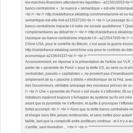
les-marches-financiers-attendent-les-liquidites—a215610053<br />
banco-centralisme » : la nuance « sémantique » est-elle historiquem
<br /> <br /> http://cieldefrance.eklablog.com/monetarisme-et-ou-
semantique-est-elle-hist-a215537191<br /> <br /> Le passage du c
banco-centralisme impacte-t-il notre vie sociale quotidienne ? Que
complémentaires au débat<br /> <br /> http://cieldefrance.eklablo
classique-au-banco-centralisme-impacte-t-il—a215547035<br /> <
Chine-USA, pour le contrôle du Bitcoin, c’est aussi la guerre écono
http://cieldefrance.eklablog.com/chine-usa-pour-le-controle-du-bitc
economique-a215644337<br /> <br /> ********************************
Accessoirement, en réponse à la présentation de l'article sur VLR,
parler de « pyramide de Ponzi » pour la dette US, au sens ou le profi
centralistes, pseudo-« capitalistes », ne provient pas d’investisse
simplement de la « planche à billets » électronique de la Fed, avec
des Gouverneurs, véritable aréopage des nouveaux princes de ce 
/> <br /> Une « pyramide de Ponzi » est vouée à s’effondrer, tôt ou t
initiateurs espèrent toujours s’échapper du système qu’ils ont créé 
avant que la pyramide ne s’effondre, et quitte à provoquer l’effond
forfait accompli.<br /> <br /> Alors que la dette banco-centralisée
et élargie sans être jamais remboursée, et sans mettre pour autant
faillite, tant que la complicité entre profiteurs continue : et il n’y a a
s’arrête, sauf révolution… !<br /> <br /> ******************************