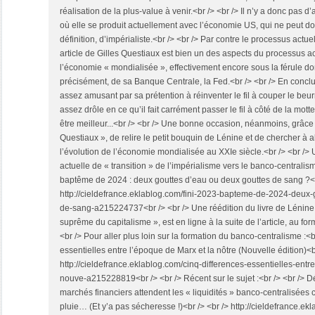
réalisation de la plus-value à venir.<br /> <br /> Il n’y a donc pas 
où elle se produit actuellement avec l’économie US, qui ne peut don
définition, d’impérialiste.<br /> <br /> Par contre le processus act
article de Gilles Questiaux est bien un des aspects du processus a
l’économie « mondialisée », effectivement encore sous la férule d
précisément, de sa Banque Centrale, la Fed.<br /> <br /> En conclusio
assez amusant par sa prétention à réinventer le fil à couper le beur
assez drôle en ce qu’il fait carrément passer le fil à côté de la mot
être meilleur...<br /> <br /> Une bonne occasion, néanmoins, grâce
Questiaux », de relire le petit bouquin de Lénine et de chercher à 
l’évolution de l’économie mondialisée au XXIe siècle.<br /> <br /> 
actuelle de « transition » de l’impérialisme vers le banco-centralism
baptême de 2024 : deux gouttes d’eau ou deux gouttes de sang ?<b
http://cieldefrance.eklablog.com/fini-2023-bapteme-de-2024-deux-
de-sang-a215224737<br /> <br /> Une réédition du livre de Lénine,
suprême du capitalisme », est en ligne à la suite de l’article, au f
<br /> Pour aller plus loin sur la formation du banco-centralisme :<b
essentielles entre l’époque de Marx et la nôtre (Nouvelle édition)<b
http://cieldefrance.eklablog.com/cinq-differences-essentielles-entr
nouve-a215228819<br /> <br /> Récent sur le sujet :<br /> <br /> Dé
marchés financiers attendent les « liquidités » banco-centralisées 
pluie… (Et y’a pas sécheresse !)<br /> <br /> http://cieldefrance.e