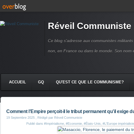
Réveil Communiste
Ce blog s'adresse aux communistes militant
non, en France ou dans le monde. Son nom 
ACCUEIL
GQ
QU'EST CE QUE LE COMMUNISME?
Comment l'Empire perçoit-il le tribut permanent qu'il exige d
19 Septembre 2025
, Rédigé par Réveil Communiste
Publié dans
#Impérialisme
,
#Economie
,
#États-Unis
,
#L'Europe impérialiste