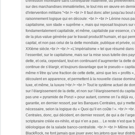
d'émission monétaire sans contrepartie matérielle, du prélèvement 
sur des marchandises immatérielles, le tout mis en œuvre en dern
d'intervention militaire."<br /> <br /> Il faut donc aller jusqu'au bout
raisonnement logique qui en découle: <br /> <br /> Lénine nous parl
capitalisme, son stade « suprême », mais qui reposait toujours su
fondamentalement capitaliste, et même, capitaliste par essence, c’es
de la plus-value générée par le travail productif humain, et qui pe
capital, et non pas celui de la dette mondiale, publique et privée, 
XXIème siècle.<br /> <br /> «L’impérialisme » tel que résumé dans
l’essentiel, sur le capitalisme, mais sur la mise sous tutelle des p
dette, et cela, cependant, tout en continuant d’augmenter la dette
continue de s’élargir, et toujours davantage que le pseudo-« capital 
même n’être qu’une fraction de cette dette, ainsi que les « profits »,
découlent en apparence, et permettent à la nouvelle classe domina
luxe, et même, la luxure !<br /> <br /> Tout le système actuel de d
sur l’élargissement de la dette, et non sur l’élargissement du capita
pas une « pyramide de Ponzi » pour autant, comme on l’a déjà vu, 
garantie, en dernier ressort, par les Banques Centrales, qui y mett
nécessaire, selon la logique du « Quoi qu’il en coûte ! ». <br /> <b
Centrales, donc, qui décident, en dernier ressort, de qui a de l’arge
scripturaire créée ex-nihilo, et qui n’en a pas… Le reste n’est qu
idéologique de la salade banco-centraliste. <br /> <br /> Même le
BlackRock, ne font jamais que jouer avec les jetons que leur distri