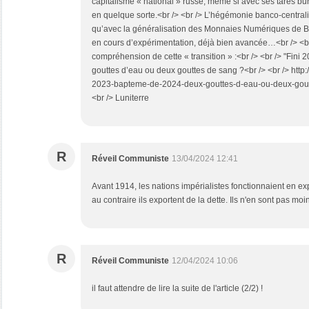
capitalisme « national » russe, même si avec ses tares bu
en quelque sorte.<br /> <br /> L’hégémonie banco-central
qu’avec la généralisation des Monnaies Numériques de B
en cours d’expérimentation, déjà bien avancée…<br /> <br
compréhension de cette « transition » :<br /> <br /> "Fini
gouttes d’eau ou deux gouttes de sang ?<br /> <br /> http:/
2023-bapteme-de-2024-deux-gouttes-d-eau-ou-deux-gou
<br /> Luniterre
R
Réveil Communiste
13/04/2024 12:41
Avant 1914, les nations impérialistes fonctionnaient en ex
au contraire ils exportent de la dette. Ils n'en sont pas moi
R
Réveil Communiste
12/04/2024 10:06
il faut attendre de lire la suite de l'article (2/2) !