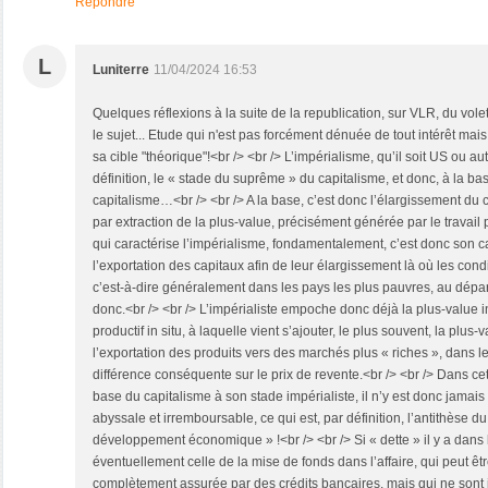
Répondre
L
Luniterre
11/04/2024 16:53
Quelques réflexions à la suite de la republication, sur VLR, du vole
le sujet... Etude qui n'est pas forcément dénuée de tout intérêt 
sa cible "théorique"!<br /> <br /> L’impérialisme, qu’il soit US ou a
définition, le « stade du suprême » du capitalisme, et donc, à la ba
capitalisme…<br /> <br /> A la base, c’est donc l’élargissement du c
par extraction de la plus-value, précisément générée par le travail 
qui caractérise l’impérialisme, fondamentalement, c’est donc son ca
l’exportation des capitaux afin de leur élargissement là où les condi
c’est-à-dire généralement dans les pays les plus pauvres, au dépa
donc.<br /> <br /> L’impérialiste empoche donc déjà la plus-value in
productif in situ, à laquelle vient s’ajouter, le plus souvent, la plus-v
l’exportation des produits vers des marchés plus « riches », dans l
différence conséquente sur le prix de revente.<br /> <br /> Dans cette
base du capitalisme à son stade impérialiste, il n’y est donc jamai
abyssale et irremboursable, ce qui est, par définition, l’antithèse d
développement économique » !<br /> <br /> Si « dette » il y a dans l
éventuellement celle de la mise de fonds dans l’affaire, qui peut ê
complètement assurée par des crédits bancaires, mais qui ne sont j