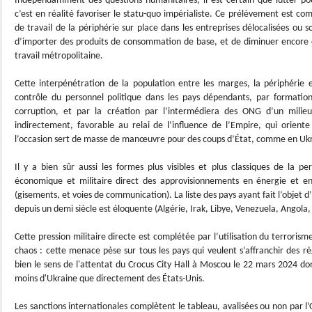
Indépendamment des questions humanitaires, il est certain que lutter pour
c’est en réalité favoriser le statu-quo impérialiste. Ce prélèvement est com
de travail de la périphérie sur place dans les entreprises délocalisées ou s
d’importer des produits de consommation de base, et de diminuer encore d
travail métropolitaine.
Cette interpénétration de la population entre les marges, la périphérie et
contrôle du personnel politique dans les pays dépendants, par formation,
corruption, et par la création par l’intermédiera des ONG d’un mili
indirectement, favorable au relai de l’influence de l’Empire, qui oriente 
l’occasion sert de masse de manœuvre pour des coups d’État, comme en Uk
Il y a bien sûr aussi les formes plus visibles et plus classiques de la pe
économique et militaire direct des approvisionnements en énergie et en
(gisements, et voies de communication). La liste des pays ayant fait l’objet d
depuis un demi siècle est éloquente (Algérie, Irak, Libye, Venezuela, Angola, I
Cette pression militaire directe est complétée par l’utilisation du terroris
chaos : cette menace pèse sur tous les pays qui veulent s’affranchir des règ
bien le sens de l'attentat du Crocus City Hall à Moscou le 22 mars 2024 don
moins d'Ukraine que directement des États-Unis.
Les sanctions internationales complètent le tableau, avalisées ou non par l’