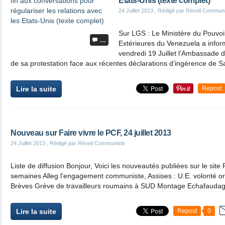
Etats-Unis (texte complet)
24 Juillet 2013
, Rédigé par Réveil Commun
Sur LGS : Le Ministère du Pouvoir
…
Extérieures du Venezuela a infor
vendredi 19 Juillet l’Ambassade 
de sa protestation face aux récentes déclarations d’ingérence de S
Lire la suite
Repost
Nouveau sur Faire vivre le PCF, 24 juillet 2013
24 Juillet 2013
, Rédigé par Réveil Communiste
Liste de diffusion Bonjour, Voici les nouveautés publiées sur le site
semaines Alleg l'engagement communiste, Assises : U.E. volonté o
Brèves Grève de travailleurs roumains à SUD Montage Echafaudag
Lire la suite
Repost
0