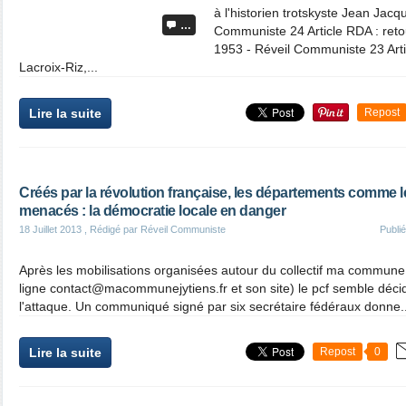
à l'historien trotskyste Jean Jac
…
Communiste 24 Article RDA : reto
1953 - Réveil Communiste 23 Artic
Lacroix-Riz,...
Lire la suite
Repost
Créés par la révolution française, les départements comme
menacés : la démocratie locale en danger
18 Juillet 2013
, Rédigé par Réveil Communiste
Publi
Après les mobilisations organisées autour du collectif ma commune j'y
ligne contact@macommunejytiens.fr et son site) le pcf semble déci
l'attaque. Un communiqué signé par six secrétaire fédéraux donne..
Lire la suite
Repost
0