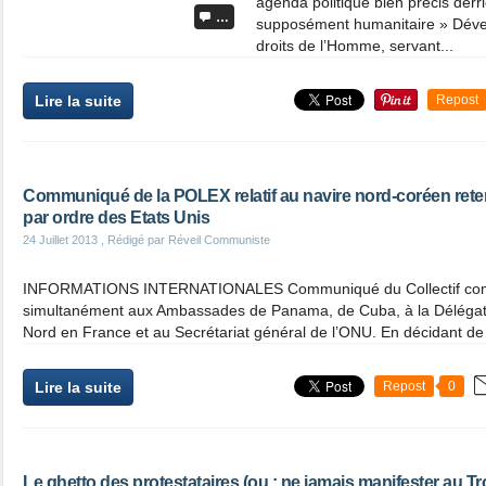
agenda politique bien précis der
…
supposément humanitaire » Dével
droits de l’Homme, servant...
Lire la suite
Repost
Communiqué de la POLEX relatif au navire nord-coréen ret
par ordre des Etats Unis
24 Juillet 2013
, Rédigé par Réveil Communiste
INFORMATIONS INTERNATIONALES Communiqué du Collectif com
simultanément aux Ambassades de Panama, de Cuba, à la Délégati
Nord en France et au Secrétariat général de l’ONU. En décidant de r
Lire la suite
Repost
0
Le ghetto des protestataires (ou : ne jamais manifester au T