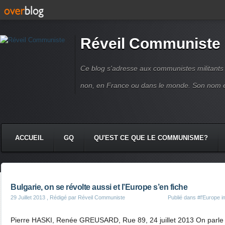
Réveil Communiste
Ce blog s'adresse aux communistes militant
non, en France ou dans le monde. Son nom 
ACCUEIL
GQ
QU'EST CE QUE LE COMMUNISME?
Bulgarie, on se révolte aussi et l’Europe s’en fiche
29 Juillet 2013
, Rédigé par Réveil Communiste
Publié dans
#l'Europe im
Pierre HASKI, Renée GREUSARD, Rue 89, 24 juillet 2013 On parle p