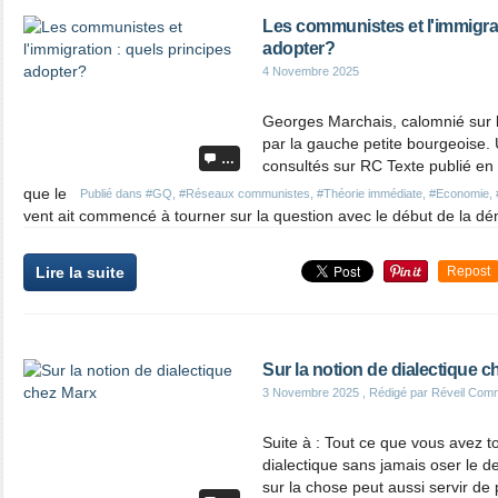
Les communistes et l'immigrat
adopter?
4 Novembre 2025
Georges Marchais, calomnié sur l
par la gauche petite bourgeoise. U
…
consultés sur RC Texte publié en 
que le
Publié dans
#GQ
,
#Réseaux communistes
,
#Théorie immédiate
,
#Economie
,
vent ait commencé à tourner sur la question avec le début de la dém
Lire la suite
Repost
Sur la notion de dialectique 
3 Novembre 2025
, Rédigé par Réveil Com
Suite à : Tout ce que vous avez to
dialectique sans jamais oser le 
sur la chose peut aussi servir de 