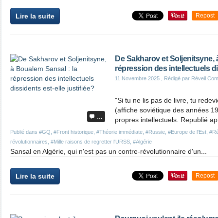
Lire la suite
Repost
De Sakharov et Soljenitsyne, 
répression des intellectuels di
11 Novembre 2025
, Rédigé par Réveil Co
"Si tu ne lis pas de livre, tu rede
(affiche soviétique des années 19
…
propres intellectuels. Republié a
Publié dans
#GQ
,
#Front historique
,
#Théorie immédiate
,
#Russie
,
#Europe de l'Est
,
#Ré
révolutionnaires
,
#Mille raisons de regretter l'URSS
,
#Algérie
Sansal en Algérie, qui n'est pas un contre-révolutionnaire d'un...
Lire la suite
Repost