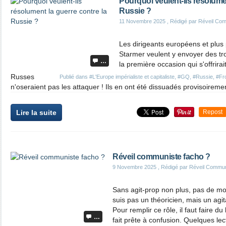
Pourquoi veulent-ils résolumen
Russie ?
11 Novembre 2025
, Rédigé par Réveil Co
Les dirigeants européens et plus
Starmer veulent y envoyer des t
…
la première occasion qui s'offrirai
Russes
Publié dans
#L'Europe impérialiste et capitaliste
,
#GQ
,
#Russie
,
#Fro
n'oseraient pas les attaquer ! Ils en ont été dissuadés provisoiremen
Lire la suite
Repost
Réveil communiste facho ?
9 Novembre 2025
, Rédigé par Réveil Commun
Sans agit-prop non plus, pas de m
suis pas un théoricien, mais un agi
Pour remplir ce rôle, il faut faire du 
…
fait prête à confusion. Quelques lec