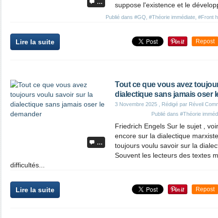
…
suppose l'existence et le dévelop
Publié dans
#GQ
,
#Théorie immédiate
,
#Front h
Lire la suite
Repost
Tout ce que vous avez toujour
dialectique sans jamais oser
3 Novembre 2025
, Rédigé par Réveil Com
Publié dans
#Théorie imméd
Friedrich Engels Sur le sujet , vo
encore sur la dialectique marxist
…
toujours voulu savoir sur la dial
Souvent les lecteurs des textes 
difficultés...
Lire la suite
Repost