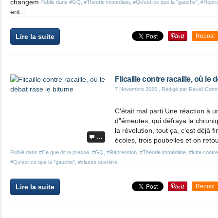
changem
Publié dans
#GQ
,
#Théorie immédiate
,
#Qu'est-ce que la "gauche"
,
#Répre
ent...
Lire la suite
Repost
Flicaille contre racaille, où le
7 Novembre 2025
, Rédigé par Réveil Com
C'était mal parti Une réaction à un
d"émeutes, qui défraya la chroniq
la révolution, tout ça, c’est déjà fi
…
écoles, trois poubelles et on reto
Publié dans
#Ce que dit la presse
,
#GQ
,
#Répression
,
#Théorie immédiate
,
#lutte contre
#Qu'est-ce que la "gauche"
,
#classe ouvrière
Lire la suite
Repost