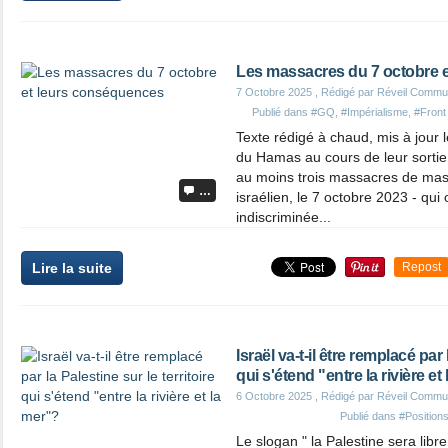
Les massacres du 7 octobre 
7 Octobre 2025
, Rédigé par Réveil Commu
Publié dans
#GQ
,
#Impérialisme
,
#Front 
Texte rédigé à chaud, mis à jour 
du Hamas au cours de leur sortie
au moins trois massacres de mass
…
israélien, le 7 octobre 2023 - qui
indiscriminée...
Lire la suite
Repost
Israël va-t-il être remplacé par 
qui s'étend "entre la rivière et
6 Octobre 2025
, Rédigé par Réveil Commu
Publié dans
#Position
Le slogan " la Palestine sera libre