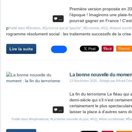
Première version proposée en 202
l’époque ! Imaginons une plate-fo
…
pourrait gagner en France ! C’es
p
Publié dans
#Élections
,
#Qu'est-ce que la "gauche"
,
#Economie
,
#GQ
,
#classe ouvriè
rogramme résolument social : les traitements successifs de la crise 
Lire la suite
Repost
La bonne nouvelle du moment :
13 Novembre 2025
, Rédigé par Réveil Co
La fin du terrorisme Le fléau qui
demi-siècle qui s'il n'est certaine
certainement le plus spectaculaire
…
laisser la place à d’autres sans d
Publié dans
#Impérialisme
,
#La bonne nouvelle du jour
,
#GQ
,
#Asie occidentale
,
#Éta