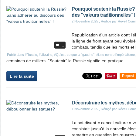
Pourquoi soutenir la Russie?
des "valeurs traditionnelles" !
2 Novembre 2025
, Rédigé par Réveil Com
Republication d'un article dont l
la ligne de front ayant peu évolu
…
combats, tandis que les morts et l
Publié dans
#Russie
,
#Ukraine
,
#Qu'est-ce que la "gauche"
,
#lutte contre l'impérialisme
centaines de milliers. "Soutenir" la Russie signifie en pratique...
Lire la suite
Repost
Déconstruire les mythes, déb
1 Novembre 2025
, Rédigé par Réveil Com
La soi-disant « cancel culture » v
consistait jusqu'à la nouvelle él
remettre en question les œuvres d