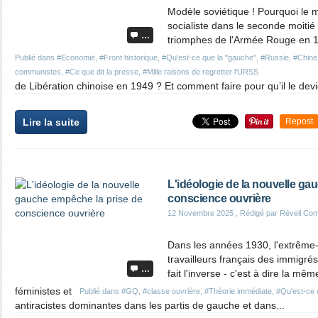
Modèle soviétique ! Pourquoi le 
socialiste dans le seconde moitié
…
triomphes de l'Armée Rouge en 1
Publié dans
#Economie
,
#Front historique
,
#Qu'est-ce que la "gauche"
,
#Russie
,
#Chine
communistes
,
#Ce que dit la presse
,
#Mille raisons de regretter l'URSS
de Libération chinoise en 1949 ? Et comment faire pour qu’il le devi
Lire la suite
Repost
L'idéologie de la nouvelle ga
conscience ouvrière
12 Novembre 2025
, Rédigé par Réveil Co
Dans les années 1930, l'extrême-d
travailleurs français des immigr
…
fait l'inverse - c'est à dire la m
féministes et
Publié dans
#GQ
,
#classe ouvrière
,
#Théorie immédiate
,
#Qu'est-ce 
antiracistes dominantes dans les partis de gauche et dans...