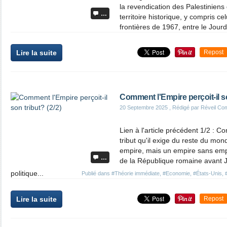
la revendication des Palestiniens 
…
territoire historique, y compris ce
frontières de 1967, entre le Jourd
Lire la suite
Repost
Comment l'Empire perçoit-il so
20 Septembre 2025
, Rédigé par Réveil Co
Lien à l'article précédent 1/2 : Co
tribut qu'il exige du reste du m
empire, mais un empire sans empe
…
de la République romaine avant J
politique...
Publié dans
#Théorie immédiate
,
#Economie
,
#États-Unis
,
Lire la suite
Repost