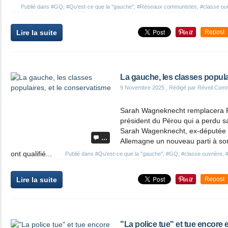
Publié dans
#GQ
,
#Qu'est-ce que la "gauche"
,
#Réseaux communistes
,
#classe ou
Lire la suite
Repost
La gauche, les classes popula
9 Novembre 2025
, Rédigé par Réveil Com
Sarah Wagneknecht remplacera Pe
président du Pérou qui a perdu sa p
Sarah Wagenknecht, ex-députée d
…
Allemagne un nouveau parti à son
ont qualifié...
Publié dans
#Qu'est-ce que la "gauche"
,
#GQ
,
#classe ouvrière
,
Lire la suite
Repost
"La police tue" et tue encore et