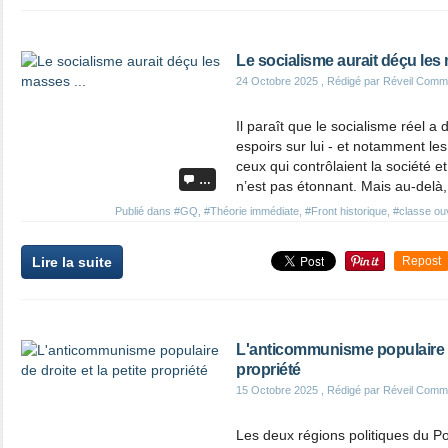
Le socialisme aurait déçu les 
24 Octobre 2025
, Rédigé par Réveil Comm
Il paraît que le socialisme réel a
espoirs sur lui - et notamment les 
ceux qui contrôlaient la société et
…
n’est pas étonnant. Mais au-delà, 
Publié dans
#GQ
,
#Théorie immédiate
,
#Front historique
,
#classe ou
Lire la suite
Repost
L'anticommunisme populaire de
propriété
15 Octobre 2025
, Rédigé par Réveil Comm
Les deux régions politiques du P