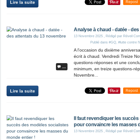
Lire la suite
Repost
Analyse à chaud - datée - des
13 Novembre 2025
, Rédigé par Réveil Co
Publié dans
#GQ
,
#lutte contre l
A l'occasion du dixième anniversai
écrit à chaud. Vendredi Treize No
questions-réponses et une conclu
…
minimum, en treize questions-rép
Novembre...
Lire la suite
Repost
Il faut revendiquer les succès
pour convaincre les masses d
13 Novembre 2025
, Rédigé par Réveil Co