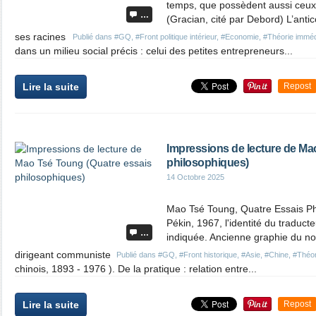
temps, que possèdent aussi ceux
…
(Gracian, cité par Debord) L’ant
ses racines
Publié dans
#GQ
,
#Front politique intérieur
,
#Economie
,
#Théorie imméd
dans un milieu social précis : celui des petites entrepreneurs...
Lire la suite
Repost
Impressions de lecture de Ma
philosophiques)
14 Octobre 2025
Mao Tsé Toung, Quatre Essais Ph
Pékin, 1967, l'identité du traducte
…
indiquée. Ancienne graphie du n
dirigeant communiste
Publié dans
#GQ
,
#Front historique
,
#Asie
,
#Chine
,
#Théor
chinois, 1893 - 1976 ). De la pratique : relation entre...
Lire la suite
Repost