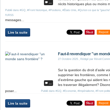
…
récits historiques plus ou moins
Publié dans
#GQ
,
#Front historique
,
#Positions
,
#États-Unis
,
#Qu'est-ce que la "gauche
l'URSS
messages...
Lire la suite
Repost
Faut-il revendiquer "un monde
27 Octobre 2025
, Rédigé par Réveil Comm
Sur la question du droit d'asile vo
supprimer les frontières, comme 
d’extrême-gauche qui aident les m
…
les traverser illégalement? Disons 
poser...
Publié dans
#GQ
,
#Economie
,
#Impérialisme
,
#Front politi
Lire la suite
Repost