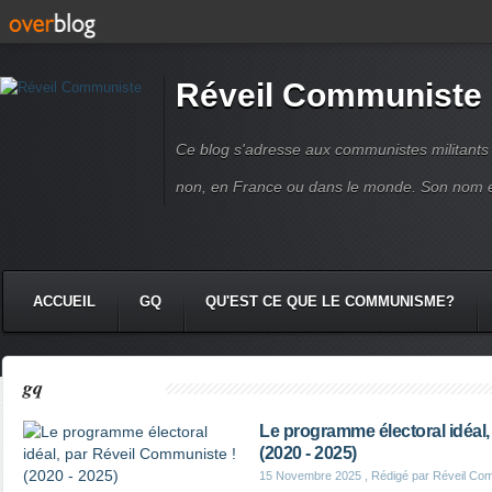
Réveil Communiste
Ce blog s'adresse aux communistes militant
non, en France ou dans le monde. Son nom 
ACCUEIL
GQ
QU'EST CE QUE LE COMMUNISME?
gq
Le programme électoral idéal
(2020 - 2025)
15 Novembre 2025
, Rédigé par Réveil Co