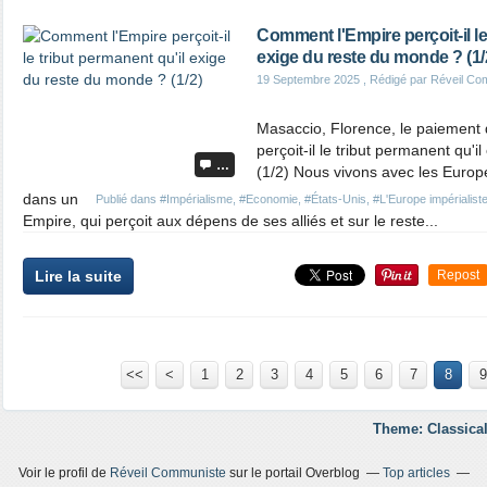
Comment l'Empire perçoit-il le
exige du reste du monde ? (1/
19 Septembre 2025
, Rédigé par Réveil Co
Masaccio, Florence, le paiement 
perçoit-il le tribut permanent qu'
…
(1/2) Nous vivons avec les Europ
dans un
Publié dans
#Impérialisme
,
#Economie
,
#États-Unis
,
#L'Europe impérialiste
Empire, qui perçoit aux dépens de ses alliés et sur le reste...
Lire la suite
Repost
<<
<
1
2
3
4
5
6
7
8
9
Theme: Classical
Voir le profil de
Réveil Communiste
sur le portail Overblog
Top articles