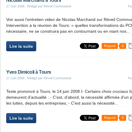
Nicolas Marchand à Tours
17 Juin 2008
, Rédigé par Réveil Communiste
Pu
Voir aussi l'entretien video de Nicolas Marchand sur Réveil Com
Intervention à la réunion de Tours: « quelles transformations du PCF
nécessaire, ne se construira pas en contournant ou en niant nos...
Lire la suite
Repost
0
Yves Dimicoli à Tours
17 Juin 2008
, Rédigé par Réveil Communiste
Pu
Texte prononcé à Tours, le 14 juin 2008 I- Certains choix cruciaux f
demeurent d'actualité : - C'est, d'abord, la nécessité affirmée d'un 
les luttes, depuis les entreprises; - C'est aussi la nécessité...
Lire la suite
Repost
0