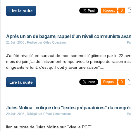
Lire la suite
Repost
0
Après un an de bagarre, rappel d'un réveil communiste avant
21 Juin 2008
, Rédigé par Gilles Questiaux
Pu
J'ai été réveillé en sursaut de mon sommeil légitimiste par le 22 avri
mois de juin j'ai définitivement rompu avec le principe de raison ins
dirigeants le font, c'est qu'il doit y avoir une raison",...
Lire la suite
Repost
0
Jules Molina : critique des "textes préparatoires" du congr
20 Juin 2008
, Rédigé par Réveil Communiste
Pu
lien au texte de Jules Molina sur "Vive le PCF"