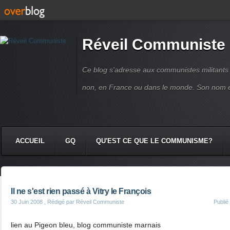
Réveil Communiste
Ce blog s'adresse aux communistes militant
non, en France ou dans le monde. Son nom 
ACCUEIL
GQ
QU'EST CE QUE LE COMMUNISME?
Il ne s'est rien passé à Vitry le François
30 Juin 2008
, Rédigé par Réveil Communiste
Publi
lien au Pigeon bleu, blog communiste marnais