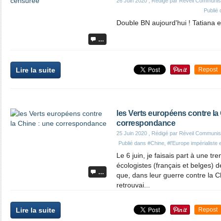
26 Juin 2020
, Rédigé par Réveil Communis
Publié
Double BN aujourd'hui ! Tatiana es
…
Lire la suite
Repost
les Verts européens contre la
correspondance
25 Juin 2020
, Rédigé par Réveil Communis
Publié dans
#Chine
,
#l'Europe impérialiste e
Le 6 juin, je faisais part à une t
écologistes (français et belges) 
…
que, dans leur guerre contre la 
retrouvai...
Lire la suite
Repost