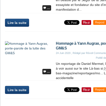
en beauté par le Ségur de la San
essayiste et fondateur du site d'i
…
manifestation d...
Lire la suite
Repost
Hommage à Yann Augras, porte
GM&S
24 Juin 2020
, Rédigé par Réveil Communis
Publié d
Un reportage de Daniel Mermet, D
à voir aussi sur le site Là-bas si j'
…
bas-magazine/reportages/mo... Là-
accidentelle
Lire la suite
Repost