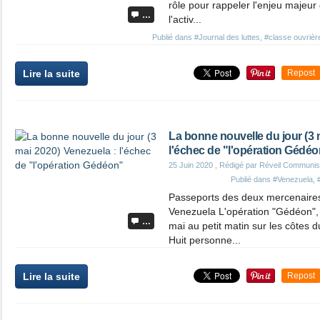
rôle pour rappeler l'enjeu majeur
…
l'activ...
Publié dans
#Journal des luttes
,
#classe ouvrièr
Lire la suite
Repost
La bonne nouvelle du jour (3 
l'échec de "l'opération Gédéo
25 Juin 2020
, Rédigé par Réveil Communis
Publié dans
#Venezuela
,
Passeports des deux mercenaires
Venezuela L'opération "Gédéon",
…
mai au petit matin sur les côtes 
Huit personne...
Lire la suite
Repost