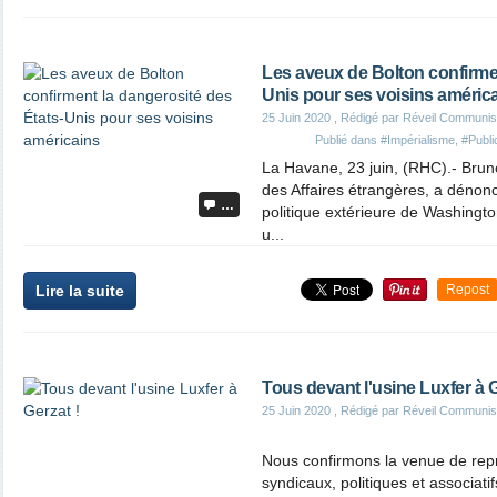
Les aveux de Bolton confirmen
Unis pour ses voisins améric
25 Juin 2020
, Rédigé par Réveil Communis
Publié dans
#Impérialisme
,
#Publi
La Havane, 23 juin, (RHC).- Brun
des Affaires étrangères, a dénon
…
politique extérieure de Washingt
u...
Lire la suite
Repost
Tous devant l'usine Luxfer à G
25 Juin 2020
, Rédigé par Réveil Communis
Nous confirmons la venue de repr
syndicaux, politiques et associatif