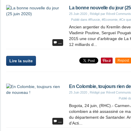
La bonne nouvelle du jour (25
25 Juin 2020
, Rédigé par Réveil Communis
Publié dans
#Russie
,
#Economie
,
#Ce que 
Ancien argentier du Kremlin deven
Vladimir Poutine, Sergueï Pougatc
2015 une cour d'arbitrage de La
…
12 milliards d...
Lire la suite
Repost
En Colombie, toujours rien d
25 Juin 2020
, Rédigé par Réveil Communis
Publié 
Bogota, 24 juin, (RHC).- Carmen A
colombien a été assassiné ce mar
du département de Santander. Ang
…
d'Acti...