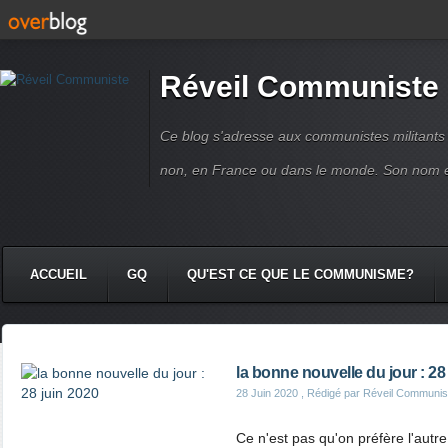
Réveil Communiste
Ce blog s'adresse aux communistes militant
non, en France ou dans le monde. Son nom 
ACCUEIL
GQ
QU'EST CE QUE LE COMMUNISME?
la bonne nouvelle du jour : 28
28 Juin 2020
, Rédigé par Réveil Communis
Ce n'est pas qu'on préfère l'autre,