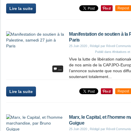
Lire la suite
Repost
Manifestation de soutien à la 
Paris
25 Juin 2020
, Rédigé par Réveil Communis
Publié dans
#Initatives e
Vive la lutte de libération nation
de nos amis de la CAPJPO-Europ
…
l'annonce suivante que nous diffu
soutenant totalement...
Lire la suite
Repost
Marx, le Capital, et l'homme 
Guigue
25 Juin 2020
, Rédigé par Réveil Communis