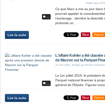
Publié dans
#Thé
Ce que Marx a mis au jour dans le
pourrait appeler la consubstantial
…
l'esclavage ; derrière la diversité
profonde un...
Lire la suite
Repost
L'affaire Kohler a été classée
de Macron sur la Parquet Fina
25 Juin 2020
, Rédigé par Réveil Communis
Le 1er juillet 2019, le président d
Parquet national financier à propo
…
général de l'Elysée. Figurez-vous 
Lire la suite
Repost