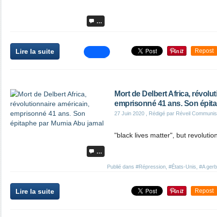
…
Lire la suite
Repost
Mort de Delbert Africa, révolu
emprisonné 41 ans. Son épit
27 Juin 2020
, Rédigé par Réveil Communis
"black lives matter", but revolutio
…
Publié dans
#Répression
,
#États-Unis
,
#A gerb
Lire la suite
Repost