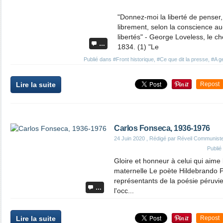
"Donnez-moi la liberté de penser,
librement, selon la conscience au
libertés" - George Loveless, le c
…
1834. (1) "Le
Publié dans
#Front historique
,
#Ce que dit la presse
,
#A g
Lire la suite
Repost
Carlos Fonseca, 1936-1976
24 Juin 2020
, Rédigé par Réveil Communist
Publi
Gloire et honneur à celui qui aime
maternelle Le poète Hildebrando 
représentants de la poésie péruvie
…
l'occ...
Lire la suite
Repost