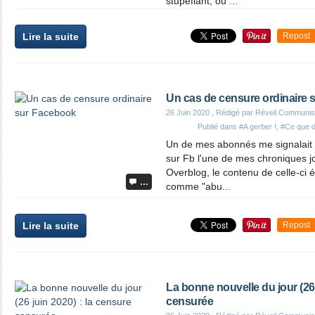
stupéfiant, ou ...
Lire la suite
Repost
Un cas de censure ordinaire
26 Juin 2020
, Rédigé par Réveil Communis
Publié dans
#A gerber !
,
#Ce que d
Un de mes abonnés me signalait q
sur Fb l'une de mes chroniques jo
Overblog, le contenu de celle-ci é
…
comme "abu...
Lire la suite
Repost
La bonne nouvelle du jour (26 
censurée