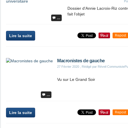
Pu
Dossier d'Annie Lacroix-Riz cont
fait l'objet
…
Lire la suite
Repost
Macronistes de gauche
27 Février 2020
, Rédigé par Réveil Communiste
Pu
Vu sur Le Grand Soir
…
Lire la suite
Repost