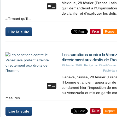
Mexique, 28 février (Prensa Lati
…
qu’il demanderait à l’Organisatio
de clarifier et d’expliquer les déf
affirmant qu’il...
Lire la suite
Repost
Les sanctions contre le Venezu
directement aux droits de l'
29 Février 2020
, Rédigé par Réveil Commu
Publié da
Genève, Suisse, 28 février (Prens
l’Homme et ancien rapporteur de 
…
condamné hier l’imposition de mes
au Venezuela et mis en garde con
mesures...
Lire la suite
Repost