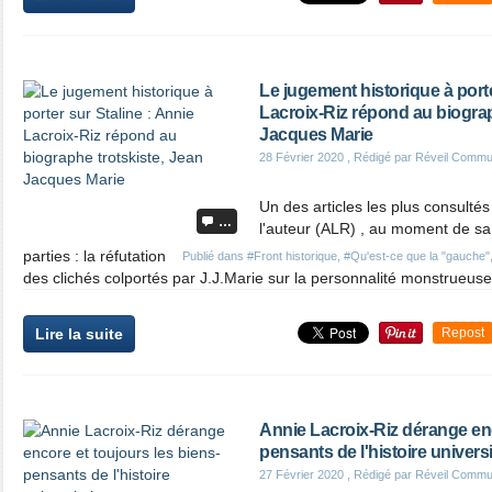
Le jugement historique à porte
Lacroix-Riz répond au biograp
Jacques Marie
28 Février 2020
, Rédigé par Réveil Commu
Un des articles les plus consultés
…
l'auteur (ALR) , au moment de sa 
parties : la réfutation
Publié dans
#Front historique
,
#Qu'est-ce que la "gauche"
des clichés colportés par J.J.Marie sur la personnalité monstrueuse p
Lire la suite
Repost
Annie Lacroix-Riz dérange enc
pensants de l'histoire universi
27 Février 2020
, Rédigé par Réveil Commu