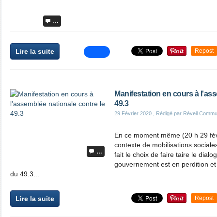
…
Lire la suite
Repost
Manifestation en cours à l'as
49.3
29 Février 2020
, Rédigé par Réveil Commu
En ce moment même (20 h 29 févr
contexte de mobilisations social
…
fait le choix de faire taire le dia
gouvernement est en perdition et 
du 49.3...
Lire la suite
Repost