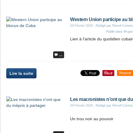
Western Union participe au b
29 Février 2020
, Rédigé par Réveil Commu
Publié dans
#A ger
Lien à l'article du quotidien cub
…
Lire la suite
Repost
Les macronistes n'ont que du
29 Février 2020
, Rédigé par Réveil Commu
Un trou noir au pouvoir