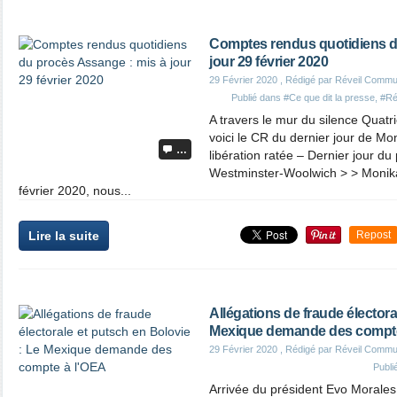
Comptes rendus quotidiens d
jour 29 février 2020
29 Février 2020
, Rédigé par Réveil Commu
Publié dans
#Ce que dit la presse
,
#Ré
A travers le mur du silence Quatr
voici le CR du dernier jour de M
…
libération ratée – Dernier jour d
Westminster-Woolwich > > Monik
février 2020, nous...
Lire la suite
Repost
Allégations de fraude électora
Mexique demande des compte
29 Février 2020
, Rédigé par Réveil Commu
Publi
Arrivée du président Evo Morales