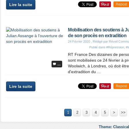
Lire la suite
Repost
Mobilisation des soutiens à J
de son procès en extradition
24 Février 2020
, Rédigé par Réveil Commu
Publié dans
#Répression
,
#l
RT France Des dizaines de person
sont mobilisées ce 24 février à pr
…
Woolwich, à Londres, où doit êt
d'extradition du ...
Lire la suite
Repost
1
2
3
4
5
>
>>
Theme: Classical