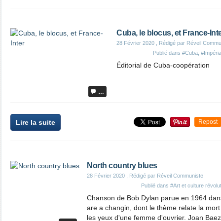
Cuba, le blocus, et France-Int
28 Février 2020
, Rédigé par Réveil Commu
Publié dans
#Cuba
,
#Impéri
Éditorial de Cuba-coopération
…
Lire la suite
Repost
North country blues
28 Février 2020
, Rédigé par Réveil Communiste
Publié dans
#Art et culture révolu
Chanson de Bob Dylan parue en 1964 dans
are a changin, dont le thème relate la mort 
les yeux d'une femme d'ouvrier. Joan Baez i