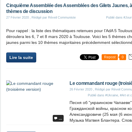
Cinquième Assemblée des Assemblées des Gilets Jaunes, à To
thèmes de discussion
27 Février 2020
, Rédigé par Réveil Communiste
Publié dans
#Jour
Pour rappel : la liste des thématiques retenues pour l'AdA 5 Toulo
déroulera les 6, 7 et 8 mars 2020 à Toulouse. Voici les 5 thèmes ch
jaunes parmi les 10 thèmes majoritaires précédemment sélectionnés
Lire la suite
Repost
0
Le commandant rouge (troisi
26 Février 2020
, Rédigé par Réveil Commu
Publié dans
#Ukraine
,
#Art et 
Песня об "украинском Чапаеве"
Гражданской войны, красном к
Александровиче (25 мая (6 июня
…
Музыка Матвея Блантера. Слов