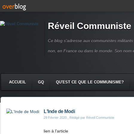
Réveil Communiste
Ce blog s'adresse aux communistes militant
non, en France ou dans le monde. Son nom 
ACCUEIL
GQ
QU'EST CE QUE LE COMMUNISME?
L'Inde de Modi
29 Février 2020
, Rédigé par Réveil Communiste
lien à l'article