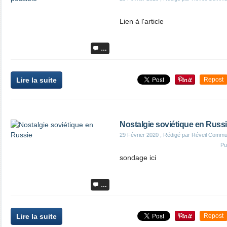
Lien à l'article
…
Lire la suite
Repost
Nostalgie soviétique en Russ
29 Février 2020
, Rédigé par Réveil Commu
Pu
sondage ici
…
Lire la suite
Repost