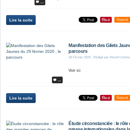
…
Lire la suite
Repost
Manifestation des Gilets Jaune
parcours
28 Février 2020
, Rédigé par Réveil Commu
Voir ici
…
Lire la suite
Repost
Étude circonstanciée : le rôl
presse internationales dans l