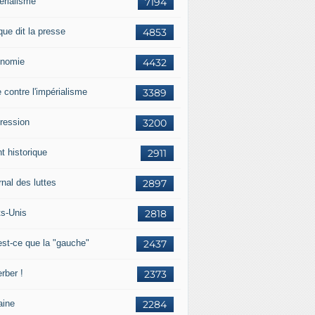
érialisme
7194
que dit la presse
4853
nomie
4432
e contre l'impérialisme
3389
ression
3200
t historique
2911
nal des luttes
2897
ts-Unis
2818
est-ce que la "gauche"
2437
rber !
2373
aine
2284