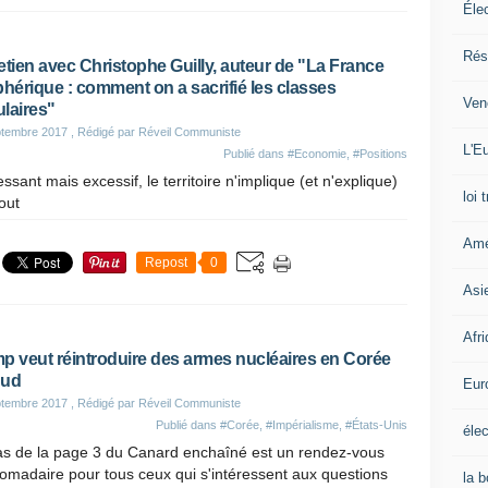
Éle
Rés
etien avec Christophe Guilly, auteur de "La France
phérique : comment on a sacrifié les classes
Ven
laires"
ptembre 2017
, Rédigé par Réveil Communiste
L'Eu
Publié dans
#Economie
,
#Positions
essant mais excessif, le territoire n'implique (et n'explique)
loi 
out
Amé
Repost
0
Asi
Afr
p veut réintroduire des armes nucléaires en Corée
Sud
Eur
ptembre 2017
, Rédigé par Réveil Communiste
Publié dans
#Corée
,
#Impérialisme
,
#États-Unis
élec
as de la page 3 du Canard enchaîné est un rendez-vous
madaire pour tous ceux qui s'intéressent aux questions
la 