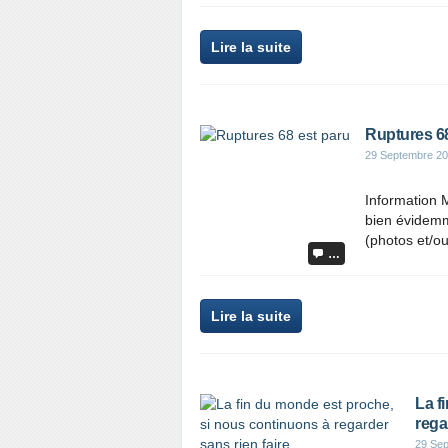
Lire la suite
Ruptures 68
29 Septembre 2
Information M
bien évidemm
(photos et/ou
…
Lire la suite
La f
rega
29 Se