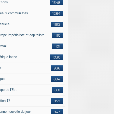
ctions
1348
eaux communistes
1284
ezuela
1192
rope impérialiste et capitaliste
1110
travail
1101
rique latine
1030
e
936
ique
894
ope de l'Est
891
tion 17
859
bonne nouvelle du jour
843