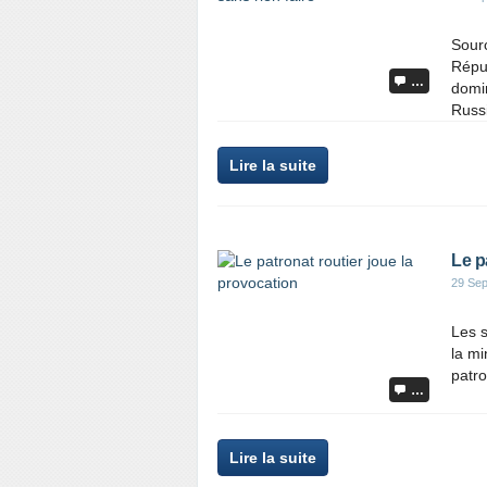
Sour
Répub
…
domin
Russi
Lire la suite
Le p
29 Se
Les s
la mi
patro
…
Lire la suite