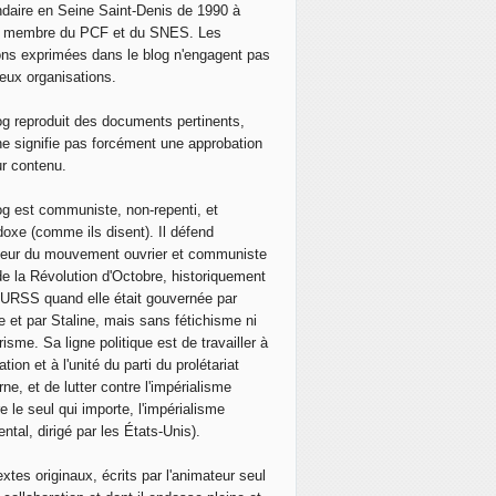
daire en Seine Saint-Denis de 1990 à
, membre du PCF et du SNES. Les
ons exprimées dans le blog n'engagent pas
eux organisations.
og reproduit des documents pertinents,
ne signifie pas forcément une approbation
ur contenu.
og est communiste, non-repenti, et
doxe (comme ils disent). Il défend
neur du mouvement ouvrier et communiste
de la Révolution d'Octobre, historiquement
 l'URSS quand elle était gouvernée par
e et par Staline, mais sans fétichisme ni
isme. Sa ligne politique est de travailler à
ation et à l'unité du parti du prolétariat
ne, et de lutter contre l'impérialisme
e le seul qui importe, l'impérialisme
ntal, dirigé par les États-Unis).
extes originaux, écrits par l'animateur seul