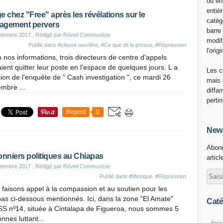
ou en
entiè
e chez "Free" après les révélations sur le
catég
agement pervers
barre
ptembre 2017
, Rédigé par Réveil Communiste
modif
Publié dans
#classe ouvrière
,
#Ce que dit la presse
,
#Répression
l'origi
 nos informations, trois directeurs de centre d'appels
ient quitter leur poste en l'espace de quelques jours. L a
Les c
sion de l'enquête de " Cash investigation ", ce mardi 26
mais 
mbre ...
diffa
perti
Repost
0
News
Abonn
onniers politiques au Chiapas
articl
ptembre 2017
, Rédigé par Réveil Communiste
Publié dans
#Mexique
,
#Répression
faisons appel à la compassion et au soutien pour les
s ci-dessous mentionnés. Ici, dans la zone "El Amate"
Caté
S nº14, située à Cintalapa de Figueroa, nous sommes 5
nnes luttant...