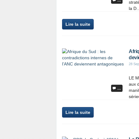
…
strat
la D..
Lire la suite
Afri
devi
28 Se
LE MA
aux d
…
manif
série
Lire la suite