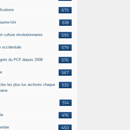
lications
675
aume-Uni
618
et culture révolutionnaires
595
e occidentale
579
grès du PCF depuis 2008
576
ie
567
icles les plus lus archivés chaque
535
aine
514
ée
476
ombie
450