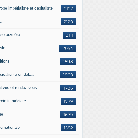
rope impérialiste et capitaliste
2127
a
2120
sse ouvrière
2111
sie
2054
itions
1898
dicalisme en débat
1860
atives et rendez-vous
1786
orie immédiate
1779
ne
1679
ternationale
1582