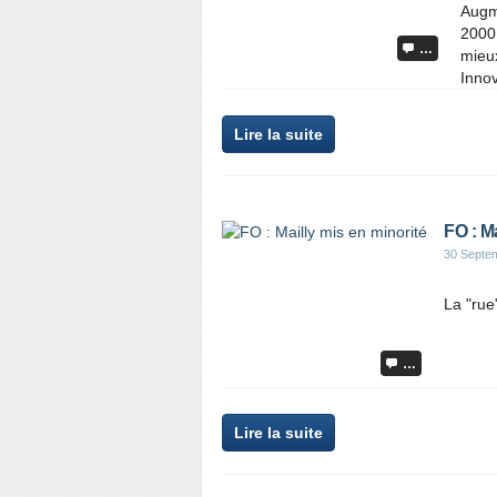
Augme
2000 
…
mieu
Innov
Lire la suite
FO : Ma
30 Septe
La "rue
…
Lire la suite