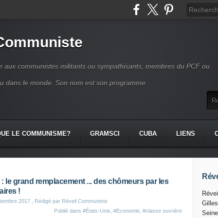
 Communiste
se aux communistes militants ou sympathisants, membres du PCF ou
ou dans le monde. Son nom est son programme.
QUE LE COMMUNISME?
GRAMSCI
CUBA
LIENS
Réve
: le grand remplacement ... des chômeurs par les
aires !
Révei
ptembre 2017
, Rédigé par Réveil Communiste
Gille
Publié dans
#États-Unis
,
#Economie
,
#classe ouvrière
Seine