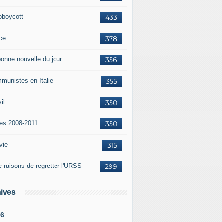
oboycott
433
ce
378
bonne nouvelle du jour
356
munistes en Italie
355
il
350
tes 2008-2011
350
vie
315
e raisons de regretter l'URSS
299
ives
26