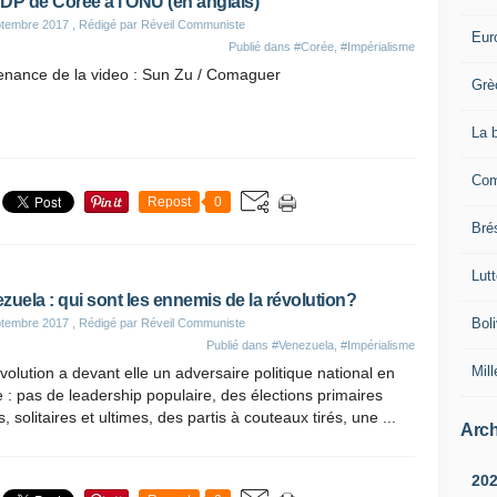
DP de Corée à l'ONU (en anglais)
ptembre 2017
, Rédigé par Réveil Communiste
Eur
Publié dans
#Corée
,
#Impérialisme
enance de la video : Sun Zu / Comaguer
Grè
La 
Com
Repost
0
Brés
Lut
zuela : qui sont les ennemis de la révolution?
Boli
ptembre 2017
, Rédigé par Réveil Communiste
Publié dans
#Venezuela
,
#Impérialisme
Mill
volution a devant elle un adversaire politique national en
ite : pas de leadership populaire, des élections primaires
es, solitaires et ultimes, des partis à couteaux tirés, une ...
Arch
20