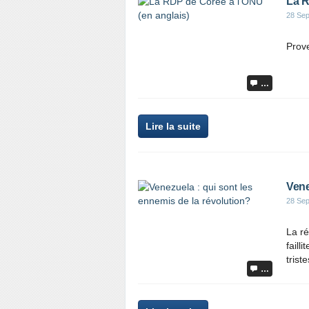
La R
28 Se
Prov
…
Lire la suite
Vene
28 Se
La ré
faill
trist
…