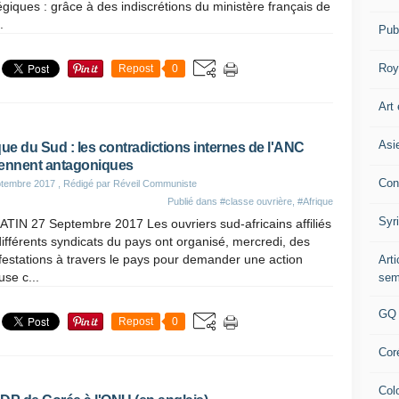
égiques : grâce à des indiscrétions du ministère français de
.
Pub
Roy
Repost
0
Art 
Asi
que du Sud : les contradictions internes de l'ANC
ennent antagoniques
Con
ptembre 2017
, Rédigé par Réveil Communiste
Publié dans
#classe ouvrière
,
#Afrique
Syr
TIN 27 Septembre 2017 Les ouvriers sud-africains affiliés
ifférents syndicats du pays ont organisé, mercredi, des
estations à travers le pays pour demander une action
Art
use c...
sem
GQ
Repost
0
Cor
Col