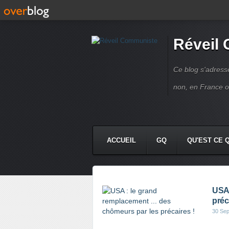
Réveil
Ce blog s'adres
non, en France 
ACCUEIL
GQ
QU'EST CE 
USA 
préc
30 Se