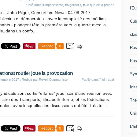
Publié dans
#Impérialisme
,
#A gerber !
,
#Ce que dit la presse
l'Eu
ce : John Pilger, Consortium News, 04-08-2017
licains et démocrates - avec la complicité des médias
Cub
ants - plongent tête la première vers la guerre avec la
e, dans un confo...
cla
Repost
0
Rus
Pos
atronat routier joue la provocation
Syn
ptembre 2017
, Rédigé par Réveil Communiste
Publié dans
#loi travail
Init
yndicats sont sortis "effarés" jeudi soir d'une réunion avec
nistre des Transports, Elisabeth Borne, et les fédérations
Thé
nales, avec lesquelles les discussions ont été "très te...
Chi
L'In
Repost
0