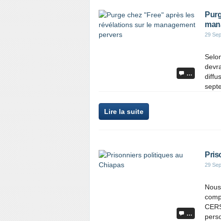
Purg
man
29 Se
Selon
devra
…
diffu
septe
Lire la suite
Pris
29 Se
Nous 
compa
CERS
…
perso