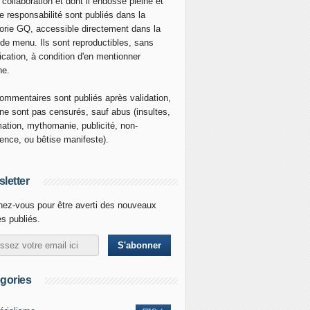
 collaboration et dont il endosse pleine et
re responsabilité sont publiés dans la
orie GQ, accessible directement dans la
 de menu. Ils sont reproductibles, sans
ication, à condition d'en mentionner
ne.
ommentaires sont publiés après validation,
ne sont pas censurés, sauf abus (insultes,
mation, mythomanie, publicité, non-
nence, ou bêtise manifeste).
letter
ez-vous pour être averti des nouveaux
es publiés.
gories