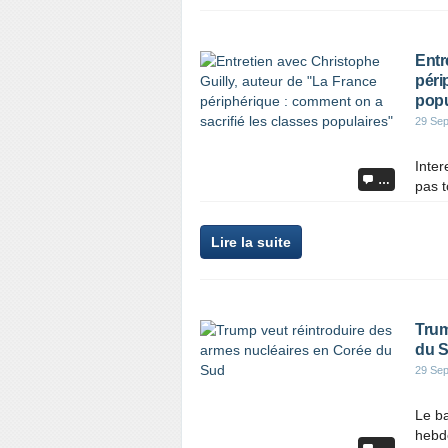
Entr
péri
popu
29 Se
Inter
…
pas t
Lire la suite
Trum
du 
29 Se
Le b
hebdo