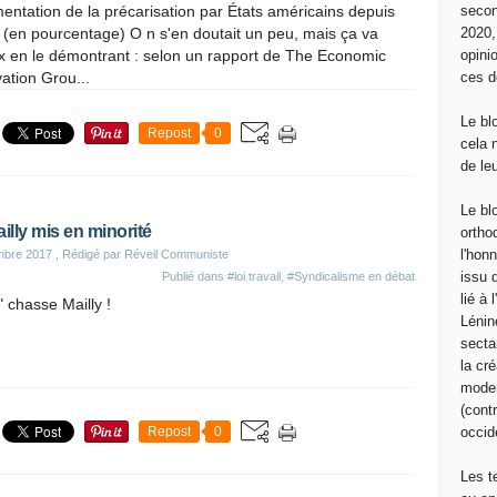
ntation de la précarisation par États américains depuis
secon
(en pourcentage) O n s'en doutait un peu, mais ça va
2020
x en le démontrant : selon un rapport de The Economic
opini
ation Grou...
ces d
Le bl
Repost
0
cela 
de le
Le bl
illy mis en minorité
ortho
l'hon
mbre 2017
, Rédigé par Réveil Communiste
issu 
Publié dans
#loi travail
,
#Syndicalisme en débat
lié à
" chasse Mailly !
Lénin
sectar
la cré
moder
(contr
Repost
0
occide
Les t