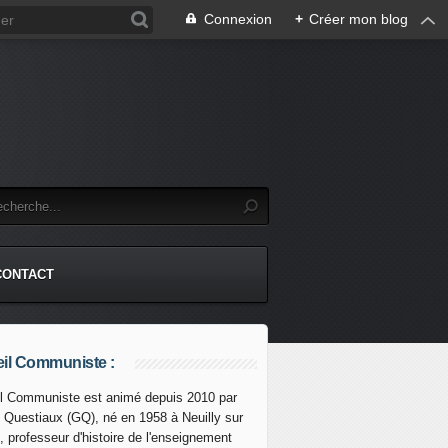
Connexion
+
Créer mon blog
CONTACT
il Communiste :
l Communiste est animé depuis 2010 par
s Questiaux (GQ), né en 1958 à Neuilly sur
, professeur d'histoire de l'enseignement