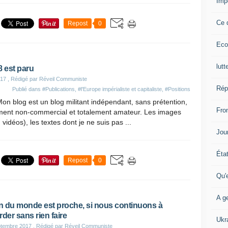
Imp
Ce 
Repost
0
Eco
lutt
 est paru
017
, Rédigé par Réveil Communiste
Rép
Publié dans
#Publications
,
#l'Europe impérialiste et capitaliste
,
#Positions
on blog est un blog militant indépendant, sans prétention,
Fron
ent non-commercial et totalement amateur. Les images
 vidéos), les textes dont je ne suis pas ...
Jour
Éta
Repost
0
Qu'
A ge
in du monde est proche, si nous continuons à
rder sans rien faire
Ukr
ptembre 2017
, Rédigé par Réveil Communiste