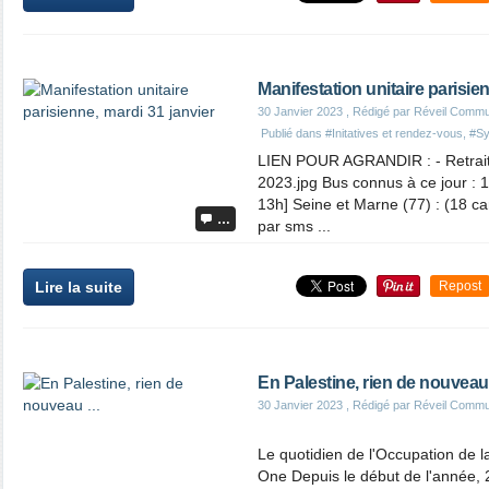
Manifestation unitaire parisie
30 Janvier 2023
, Rédigé par Réveil Commu
Publié dans
#Initatives et rendez-vous
,
#Sy
LIEN POUR AGRANDIR : - Retraite
2023.jpg Bus connus à ce jour : 1
13h] Seine et Marne (77) : (18 car
…
par sms ...
Lire la suite
Repost
En Palestine, rien de nouveau .
30 Janvier 2023
, Rédigé par Réveil Commu
Le quotidien de l'Occupation de la
One Depuis le début de l'année, 2