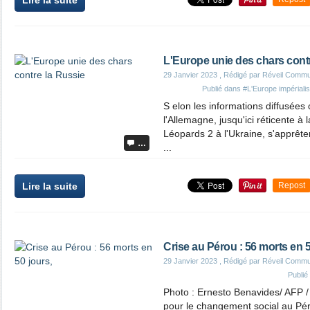
Lire la suite
L'Europe unie des chars cont
29 Janvier 2023
, Rédigé par Réveil Commu
Publié dans
#L'Europe impérialist
S elon les informations diffusées 
l'Allemagne, jusqu'ici réticente à
Léopards 2 à l'Ukraine, s'apprête
…
...
Lire la suite
Repost
Crise au Pérou : 56 morts en 5
29 Janvier 2023
, Rédigé par Réveil Commu
Publi
Photo : Ernesto Benavides/ AFP /
pour le changement social au Pér