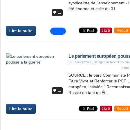
syndicaliste de l'enseignement - 
été énorme et celle du 31
…
Lire la suite
Repost
Le parlement européen pousse
31 Janvier 2023
, Rédigé par Réveil Commu
Publié
SOURCE : le parti Communiste P
Faire Vivre et Renforcer le PCF 
européen, intitulée " Reconnaiss
…
Russie en tant qu'Ét...
Lire la suite
Repost