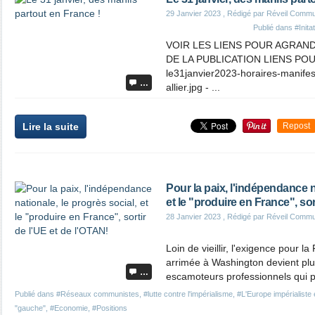
29 Janvier 2023
, Rédigé par Réveil Commu
Publié dans
#Init
VOIR LES LIENS POUR AGRAN
DE LA PUBLICATION LIENS POU
le31janvier2023-horaires-manifest
…
allier.jpg - ...
Lire la suite
Repost
Pour la paix, l'indépendance n
et le "produire en France", sor
28 Janvier 2023
, Rédigé par Réveil Commu
Loin de vieillir, l'exigence pour la
arrimée à Washington devient plus
…
escamoteurs professionnels qui p
Publié dans
#Réseaux communistes
,
#lutte contre l'impérialisme
,
#L'Europe impérialiste e
"gauche"
,
#Economie
,
#Positions