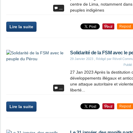
centre de Lima, notamment dans 
…
peuples indigènes
Lire la suite
Repost
Solidarité de la FSM avec le 
29 Janvier 2023
, Rédigé par Réveil Commu
Publi
27 Jan 2023 Après la destitution 
développements illégaux et anticon
une attaque autoritaire et violen
…
liberté...
Lire la suite
Repost
Le 31 janvier, des manifs part