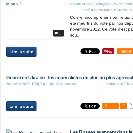
29 Janvier 2023
, Rédigé par Réveil Commu
Publié dans
#Ukraine
,
#Initatives e
Colère, incompréhension, refus,
été meurtris du vote par nos dépu
novembre 2022. Ce vote n'est pas 
…
sou...
Lire la suite
Repost
Guerre en Ukraine : les impérialistes de plus en plus agressi
29 Janvier 2023
, Rédigé par Réveil Communiste
Publié dans
#Ukra
Lire la suite
Repost
0
Les Russes avancent dans l