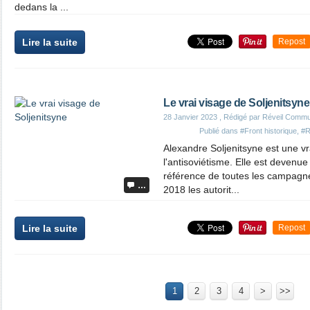
dedans la ...
Lire la suite
Repost
Le vrai visage de Soljenitsyne
28 Janvier 2023
, Rédigé par Réveil Commu
Publié dans
#Front historique
,
#R
Alexandre Soljenitsyne est une vra
l'antisoviétisme. Elle est devenu
référence de toutes les campagne
…
2018 les autorit...
Lire la suite
Repost
1
2
3
4
>
>>