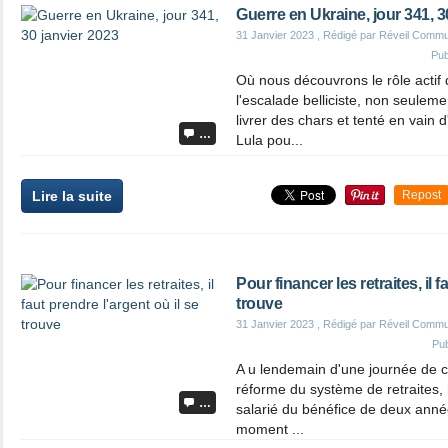
Guerre en Ukraine, jour 341, 3
31 Janvier 2023
, Rédigé par Réveil Commu
Pub
Où nous découvrons le rôle acti
l'escalade belliciste, non seuleme
livrer des chars et tenté en vain d
…
Lula pou...
Lire la suite
Repost
Pour financer les retraites, il f
trouve
31 Janvier 2023
, Rédigé par Réveil Commu
Pu
A u lendemain d'une journée de co
réforme du système de retraites, 
…
salarié du bénéfice de deux anné
moment ...