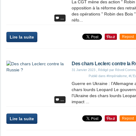
La CGT mène des action " Robin 
opposition à la réforme des ret
des opérations " Robin des Bois "
…
réfo...
Lire la suite
Repost
Des chars Leclerc contre la R
31 Janvier 2023
, Rédigé par Réveil Commu
Publié dans
#Impérialisme
,
#L'Eu
Guerre en Ukraine : l'Allemagne a
chars lourds Leopard Le gouvern
l'Ukraine des chars lourds Leopar
…
impact ...
Lire la suite
Repost