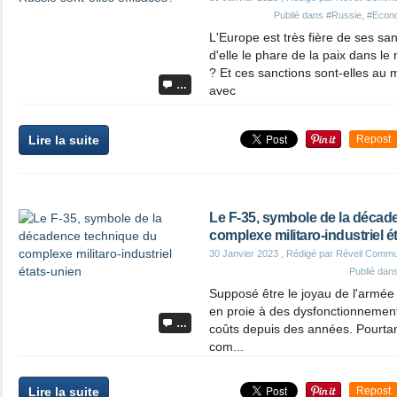
Publié dans
#Russie
,
#Econ
L'Europe est très fière de ses san
d'elle le phare de la paix dans l
? Et ces sanctions sont-elles au 
…
avec
Lire la suite
Repost
Le F-35, symbole de la décad
complexe militaro-industriel é
30 Janvier 2023
, Rédigé par Réveil Commu
Publié dan
Supposé être le joyau de l'armée d
en proie à des dysfonctionnemen
…
coûts depuis des années. Pourtan
com...
Lire la suite
Repost