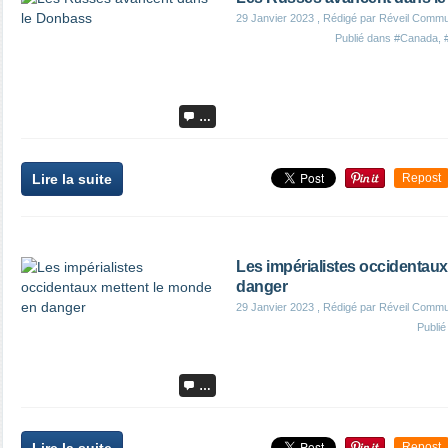
29 Janvier 2023
, Rédigé par Réveil Commu
Publié dans
#Canada
,
…
Lire la suite
Repost
Les impérialistes occidentau
danger
29 Janvier 2023
, Rédigé par Réveil Commu
Publi
…
Repost