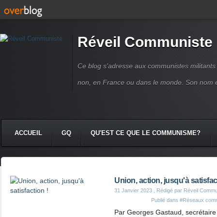
Réveil Communiste
Ce blog s'adresse aux communistes militant
non, en France ou dans le monde. Son nom 
ACCUEIL
GQ
QU'EST CE QUE LE COMMUNISME?
Union, action, jusqu'à satisfac
31 Janvier 2023
, Rédigé par Réveil Commu
Publié dans
#Réseaux comm
Par Georges Gastaud, secrétaire 