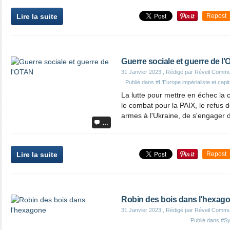
Lire la suite
Repost
Guerre sociale et guerre de l
31 Janvier 2023
, Rédigé par Réveil Commu
Publié dans
#L'Europe impérialiste et capit
La lutte pour mettre en échec la 
le combat pour la PAIX, le refus 
armes à l'Ukraine, de s'engager de
…
Lire la suite
Repost
Robin des bois dans l'hexag
31 Janvier 2023
, Rédigé par Réveil Commu
Publié dans
#Sy