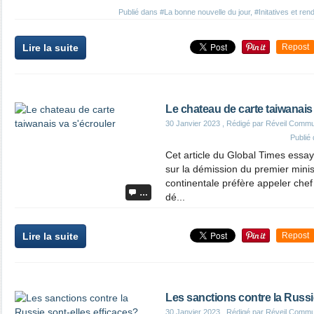
Publié dans
#La bonne nouvelle du jour
,
#Initatives et re
Lire la suite
Repost
Le chateau de carte taiwanais
30 Janvier 2023
, Rédigé par Réveil Commu
Publié
Cet article du Global Times essay
sur la démission du premier minis
continentale préfère appeler chef 
…
dé...
Lire la suite
Repost
Les sanctions contre la Russi
30 Janvier 2023
, Rédigé par Réveil Commu