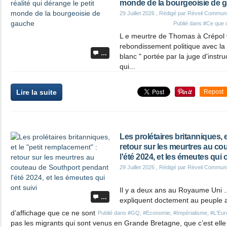
monde de la bourgeoisie de 
29 Juillet 2026
, Rédigé par Réveil Commun
Publié dans
#Ce que d
L e meurtre de Thomas à Crépol 
rebondissement politique avec la q
…
blanc " portée par la juge d'instr
qui...
Lire la suite
Repost
Les prolétaires britanniques, 
retour sur les meurtres au c
l'été 2024, et les émeutes qui o
29 Juillet 2026
, Rédigé par Réveil Commun
Il y a deux ans au Royaume Uni ..
…
expliquent doctement au peuple
d’affichage que ce ne sont
Publié dans
#GQ
,
#Economie
,
#Impérialisme
,
#L'Euro
pas les migrants qui sont venus en Grande Bretagne, que c’est elle 