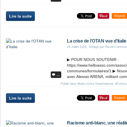
Lire la suite
Repost
La crise de l'OTAN vue d'Italie
29 Juillet 2026
, Rédigé par Réveil Commun
▶ POUR NOUS SOUTENIR :
https://www.helloasso.com/associ
communes/formulaires/1 ▶ Nouve
…
avec Alessio ARENA, militant comm
Publié dans
#lutte contre l'impérialisme
,
#Communi
Lire la suite
Repost
Racisme anti-blanc, une réalité