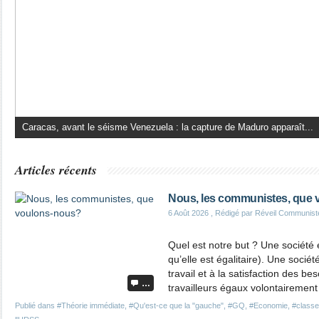
Caracas, avant le séisme Venezuela : la capture de Maduro apparaît...
Articles récents
Nous, les communistes, que
6 Août 2026
, Rédigé par Réveil Communist
Quel est notre but ? Une société ég
qu’elle est égalitaire). Une sociét
travail et à la satisfaction des b
…
travailleurs égaux volontairement 
Publié dans
#Théorie immédiate
,
#Qu'est-ce que la "gauche"
,
#GQ
,
#Economie
,
#classe