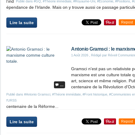
l'ind
Publié dans
#GQ
,
#Théorie immédiate
,
#Royaume-Uni
,
#Economie
,
#Positions
,
#
épendance de l'Irlande. Mais on y trouve aussi ce passage particuli
Lire la suite
Repost
Antonio Gramsci : le marxism
1 Août 2026
, Rédigé par Réveil Communist
Gramsci n'est pas un relativiste 
marxisme est une culture totale q
art, science et même religion. Pu
…
centenaire de la Révolution d'Oct
Publié dans
#Antonio Gramsci
,
#Théorie immédiate
,
#Front historique
,
#Communistes en 
l'URSS
centenaire de la Réforme...
Lire la suite
Repost