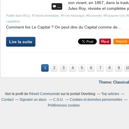
son vivant, en 1867, dans la trad
…
Jules Roy, révisée et complétée p
Publié dans
#GQ
,
#Théorie immédiate
,
#Front historique
,
#Economie
,
#Royaume-Uni
,
#
capitaliste
Comment lire Le Capital ? On peut dire du Capital comme de...
Lire la suite
Repost
1
2
3
4
5
6
7
8
9
1
Theme: Classical
Voir le profil de
Réveil Communiste
sur le portail Overblog
Top articles
Contact
Signaler un abus
C.G.U.
Cookies et données personnelles
Préférences cookies