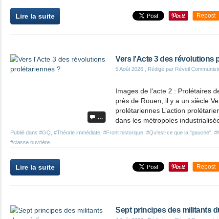
Lire la suite
Repost
Vers l'Acte 3 des révolutions 
5 Août 2026
, Rédigé par Réveil Communist
Images de l'acte 2 : Prolétaires 
près de Rouen, il y a un siècle Ve
prolétariennes L’action prolétarien
…
dans les métropoles industrialisée
Publié dans
#GQ
,
#Théorie immédiate
,
#Front historique
,
#Qu'est-ce que la "gauche"
,
#M
#classe ouvrière
Lire la suite
Repost
Sept principes des militants 