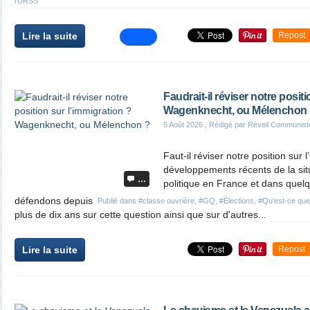
l'URSS
Lire la suite
Repost
Faudrait-il réviser notre posit
Wagenknecht, ou Mélenchon
5 Août 2026
, Rédigé par Réveil Communist
Faut-il réviser notre position sur 
développements récents de la sit
…
politique en France et dans quel
défendons depuis
Publié dans
#classe ouvrière
,
#GQ
,
#Élections
,
#Qu'est-ce que
plus de dix ans sur cette question ainsi que sur d'autres...
Lire la suite
Repost