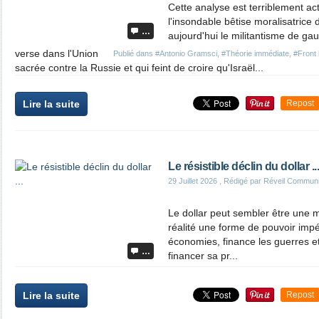
Cette analyse est terriblement ac
l'insondable bêtise moralisatrice 
…
aujourd'hui le militantisme de g
verse dans l'Union
Publié dans
#Antonio Gramsci
,
#Théorie immédiate
,
#Front 
sacrée contre la Russie et qui feint de croire qu'Israël...
Lire la suite
Repost
Le résistible déclin du dollar ...
29 Juillet 2026
, Rédigé par Réveil Commun
Le dollar peut sembler être une m
réalité une forme de pouvoir impér
économies, finance les guerres et
…
financer sa pr...
Lire la suite
Repost