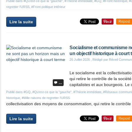
Publié dans
#Qu'est-ce que la "gauche"
,
#Théorie immédiate
,
#GQ
,
#Front historique
,
#
regretter l'URSS
,
#Front politique intérieur
Lire la suite
Repost
Socialisme et communisme ne
un objectif historique à court
26 Juillet 2026
, Rédigé par Réveil Commun
Le socialisme est la collectivisa
qui retire le contrôle de la socié
…
capitalistes et aux bourgeois. L
Publié dans
#GQ
,
#Qu'est-ce que la "gauche"
,
#Théorie immédiate
,
#Réseaux communi
historique
,
#Mille raisons de regretter l'URSS
collectivisation des moyens de consommation, qui retire le contrôle 
Lire la suite
Repost