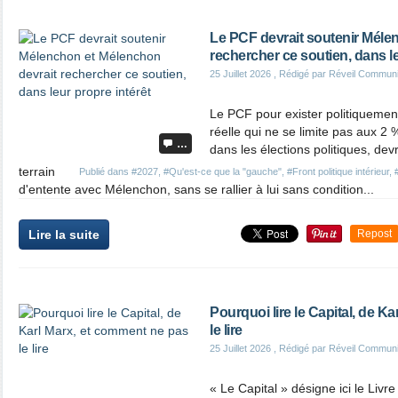
Le PCF devrait soutenir Méle
rechercher ce soutien, dans le
25 Juillet 2026
, Rédigé par Réveil Commun
Le PCF pour exister politiquement 
réelle qui ne se limite pas aux 2
…
dans les élections politiques, dev
terrain
Publié dans
#2027
,
#Qu'est-ce que la "gauche"
,
#Front politique intérieur
,
d'entente avec Mélenchon, sans se rallier à lui sans condition...
Lire la suite
Repost
Pourquoi lire le Capital, de K
le lire
25 Juillet 2026
, Rédigé par Réveil Commun
« Le Capital » désigne ici le Livre