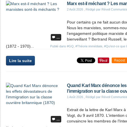
Marx est-il méchant ? Les mar
2 Août 2026
, Rédigé par Réveil Communist
Pour certains ça ne fait aucun do
Nous les marxistes, sommes-nou
l’engagement politique marxiste dev
…
bienveillant ? Bertrand Russell, l
(1872 - 1970)...
Publié dans
#GQ
,
#Théorie immédiate
,
#Qu'est-ce que 
Lire la suite
Repost
Quand Karl Marx dénonce les 
l'immigration sur la classe ou
1 Août 2026
, Rédigé par Réveil Communist
Extrait de la lettre de Karl Marx 
Vogt, du 9 avril 1870. L'intention 
…
convaincre les membres de l'Inter