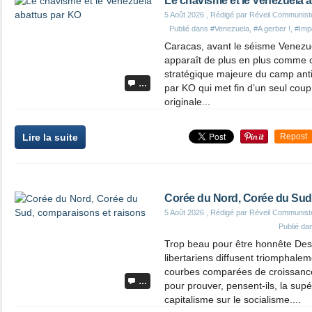
Le chavisme et le Venezuela 
5 Août 2026
, Rédigé par Réveil Communist
Publié dans
#Venezuela
,
#A gerber !
,
#Imp
Caracas, avant le séisme Venezu
apparaît de plus en plus comme ce
stratégique majeure du camp anti-
…
par KO qui met fin d’un seul coup
originale...
Lire la suite
Repost
Corée du Nord, Corée du Sud
5 Août 2026
, Rédigé par Réveil Communist
Publié d
Trop beau pour être honnête Des
libertariens diffusent triomphalem
courbes comparées de croissanc
…
pour prouver, pensent-ils, la supé
capitalisme sur le socialisme....