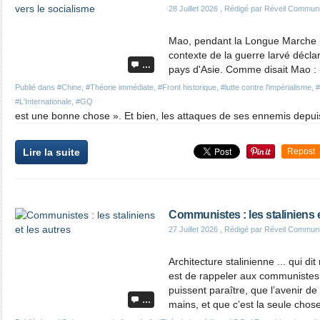
28 Juillet 2026
, Rédigé par Réveil Commun
Mao, pendant la Longue Marche (1
contexte de la guerre larvé décl
…
pays d'Asie. Comme disait Mao :
Publié dans
#Chine
,
#Théorie immédiate
,
#Front historique
,
#lutte contre l'impérialisme
,
#
#L'Internationale
,
#GQ
est une bonne chose ». Et bien, les attaques de ses ennemis depuis 
Lire la suite
Repost
Communistes : les staliniens e
27 Juillet 2026
, Rédigé par Réveil Commun
Architecture stalinienne ... qui dit
est de rappeler aux communistes, 
puissent paraître, que l’avenir de
…
mains, et que c’est la seule chos