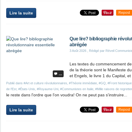
Lire la suite
Repost
Que lire? bibliographie révolu
abrégée
3 Août 2026
, Rédigé par Réveil Communist
Les textes du commencement de
de la théorie sont le Manifeste d
…
et Engels, le livre 1 du Capital, e
Publié dans
#Art et culture révolutionnaires
,
#Théorie immédiate
,
#GQ
,
#Front historique
de l'Est
,
#États-Unis
,
#Royaume-Uni
,
#Communistes en Italie
,
#Mille raisons de regrette
le reste dans l'ordre que l'on voudra! On ne peut pas s'instruire...
Lire la suite
Repost