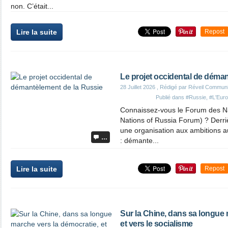
non. C’était...
Lire la suite
Repost
Le projet occidental de déma
28 Juillet 2026
, Rédigé par Réveil Commun
Publié dans
#Russie
,
#L'Europ
Connaissez-vous le Forum des Na
Nations of Russia Forum) ? Der
une organisation aux ambitions a
…
: démante...
Lire la suite
Repost
Sur la Chine, dans sa longue 
et vers le socialisme