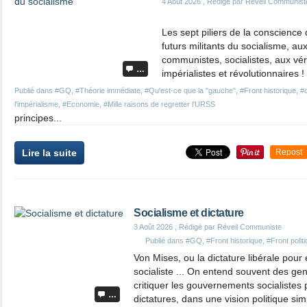
4 Août 2026
, Rédigé par Réveil Communist
Les sept piliers de la conscience 
futurs militants du socialisme, aux
communistes, socialistes, aux vér
…
impérialistes et révolutionnaires ! 
Publié dans
#GQ
,
#Théorie immédiate
,
#Qu'est-ce que la "gauche"
,
#Front historique
,
#
l'impérialisme
,
#Economie
,
#Mille raisons de regretter l'URSS
principes...
Lire la suite
Repost
Socialisme et dictature
3 Août 2026
, Rédigé par Réveil Communiste
Publié dans
#GQ
,
#Front historique
,
#Front politi
Von Mises, ou la dictature libérale pour
socialiste ... On entend souvent des ge
critiquer les gouvernements socialistes
…
dictatures, dans une vision politique simp