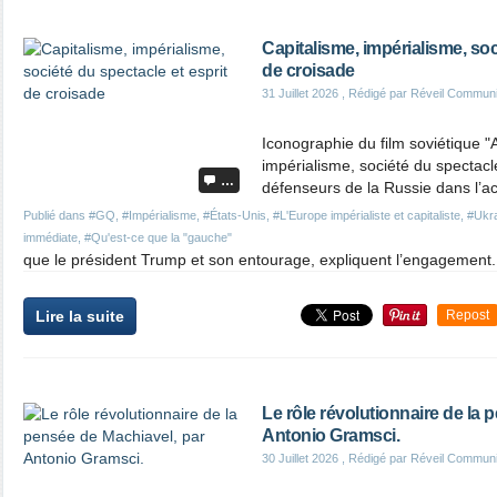
Capitalisme, impérialisme, soc
de croisade
31 Juillet 2026
, Rédigé par Réveil Commun
Iconographie du film soviétique "
impérialisme, société du spectacl
…
défenseurs de la Russie dans l’ac
Publié dans
#GQ
,
#Impérialisme
,
#États-Unis
,
#L'Europe impérialiste et capitaliste
,
#Ukr
immédiate
,
#Qu'est-ce que la "gauche"
que le président Trump et son entourage, expliquent l’engagement.
Lire la suite
Repost
Le rôle révolutionnaire de la 
Antonio Gramsci.
30 Juillet 2026
, Rédigé par Réveil Commun