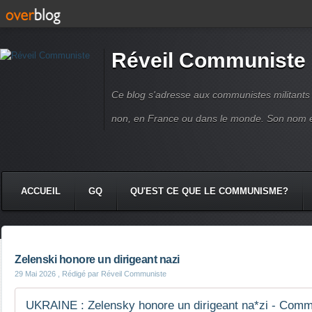
Réveil Communiste
Ce blog s'adresse aux communistes militant
non, en France ou dans le monde. Son nom 
ACCUEIL
GQ
QU'EST CE QUE LE COMMUNISME?
Zelenski honore un dirigeant nazi
29 Mai 2026
, Rédigé par Réveil Communiste