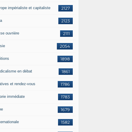
rope impérialiste et capitaliste
2127
a
2123
sse ouvrière
2111
sie
2054
itions
1898
dicalisme en débat
1861
atives et rendez-vous
1786
orie immédiate
1783
ne
1679
ternationale
1582