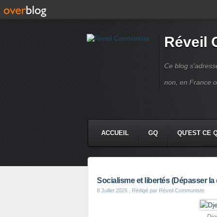
Réveil
Ce blog s'adres
non, en France 
ACCUEIL
GQ
QU'EST CE 
Socialisme et libertés (Dépasser l
8 Juillet 2025
, Rédigé par Réveil Communiste