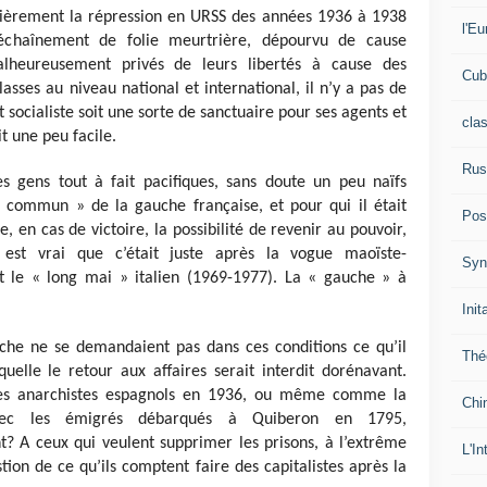
culièrement la répression en URSS des années 1936 à 1938
l'Eu
chaînement de folie meurtrière, dépourvu de cause
malheureusement privés de leurs libertés à cause des
Cub
lasses au niveau national et international, il n’y a pas de
at socialiste soit une sorte de sanctuaire pour ses agents et
cla
t une peu facile.
Rus
s gens tout à fait pacifiques, sans doute un peu naïfs
 commun » de la gauche française, et pour qui il était
Pos
, en cas de victoire, la possibilité de revenir au pouvoir,
l est vrai que c’était juste après la vogue maoïste-
Syn
t le « long mai » italien (1969-1977). La « gauche » à
Init
uche ne se demandaient pas dans ces conditions ce qu’il
Thé
aquelle le retour aux affaires serait interdit dorénavant.
ue des anarchistes espagnols en 1936, ou même comme la
Chi
avec les émigrés débarqués à Quiberon en 1795,
? A ceux qui veulent supprimer les prisons, à l’extrême
L'In
tion de ce qu’ils comptent faire des capitalistes après la