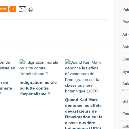
post
0
Pub
Roy
Art 
Asi
Con
Syr
n de
Indignation morale
Art
uniste
ou lutte contre
sem
6
l'impérialisme ?
Quand Karl Marx
GQ
dénonce les effets
dévastateurs de
Cor
l'immigration sur la
classe ouvrière
Col
britannique (1870)