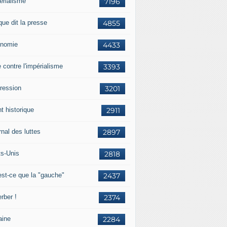
érialisme
7196
que dit la presse
4855
nomie
4433
e contre l'impérialisme
3393
ression
3201
t historique
2911
nal des luttes
2897
ts-Unis
2818
est-ce que la "gauche"
2437
rber !
2374
aine
2284