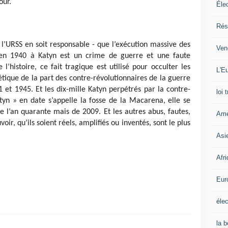
our.
Éle
Rés
ue l’URSS en soit responsable - que l’exécution massive des
Ven
S en 1940 à Katyn est un crime de guerre et une faute
l’histoire, ce fait tragique est utilisé pour occulter les
L'Eu
étique de la part des contre-révolutionnaires de la guerre
 et 1945. Et les dix-mille Katyn perpétrés par la contre-
loi 
tyn » en date s’appelle la fosse de la Macarena, elle se
 l’an quarante mais de 2009. Et les autres abus, fautes,
Amé
r, qu’ils soient réels, amplifiés ou inventés, sont le plus
Asi
Afr
Eur
élec
la 