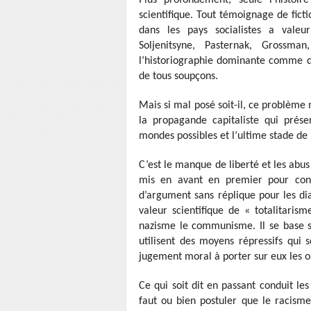
Plus profondément, seule l’histoi
scientifique. Tout témoignage de fict
dans les pays socialistes a valeu
Soljenitsyne, Pasternak, Grossma
l’historiographie dominante comme d
de tous soupçons.
Mais si mal posé soit-il, ce problème n
la propagande capitaliste qui pré
mondes possibles et l’ultime stade de p
C’est le manque de liberté et les abus
mis en avant en premier pour cond
d’argument sans réplique pour les di
valeur scientifique de « totalitari
nazisme le communisme. Il se base su
utilisent des moyens répressifs qui
jugement moral à porter sur eux les ob
Ce qui soit dit en passant conduit les
faut ou bien postuler que le racisme