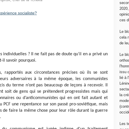
rdjinsk, chef de la Tchéka
secon
2020
xpérience socialiste?
opini
ces d
Le bl
cela 
de le
s individuelles ? Il ne fait pas de doute qu’il en a privé un
Le bl
il savoir pourquoi.
ortho
l'hon
issu 
es, rapportés aux circonstances précises où ils se sont
lié à
 leurs adversaires à la même époque, les communistes
Lénin
cis du terme n’ont pas beaucoup de leçons à recevoir. Il
sectar
nt soit de gens qui se prétendent progressistes mais qui
la cré
onnaires ou d’anticommunistes qui en ont fait autant et
moder
u PCF une repentance sur son passé pro-soviétique, mais
(contr
s de faire la même chose pour leur rôle durant la guerre
occide
.
Les t