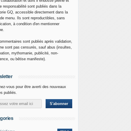
 collaboration et dont il endosse pleine et
re responsabilité sont publiés dans la
orie GQ, accessible directement dans la
 de menu. Ils sont reproductibles, sans
ication, à condition d'en mentionner
ne.
ommentaires sont publiés après validation,
ne sont pas censurés, sauf abus (insultes,
mation, mythomanie, publicité, non-
nence, ou bêtise manifeste).
letter
ez-vous pour être averti des nouveaux
es publiés.
gories