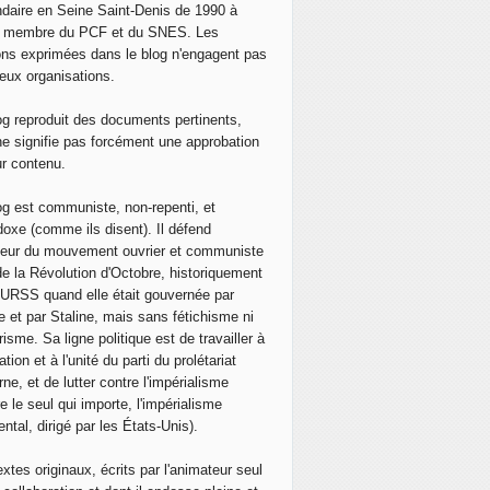
daire en Seine Saint-Denis de 1990 à
, membre du PCF et du SNES. Les
ons exprimées dans le blog n'engagent pas
eux organisations.
og reproduit des documents pertinents,
ne signifie pas forcément une approbation
ur contenu.
og est communiste, non-repenti, et
doxe (comme ils disent). Il défend
neur du mouvement ouvrier et communiste
de la Révolution d'Octobre, historiquement
 l'URSS quand elle était gouvernée par
e et par Staline, mais sans fétichisme ni
isme. Sa ligne politique est de travailler à
ation et à l'unité du parti du prolétariat
ne, et de lutter contre l'impérialisme
e le seul qui importe, l'impérialisme
ntal, dirigé par les États-Unis).
extes originaux, écrits par l'animateur seul