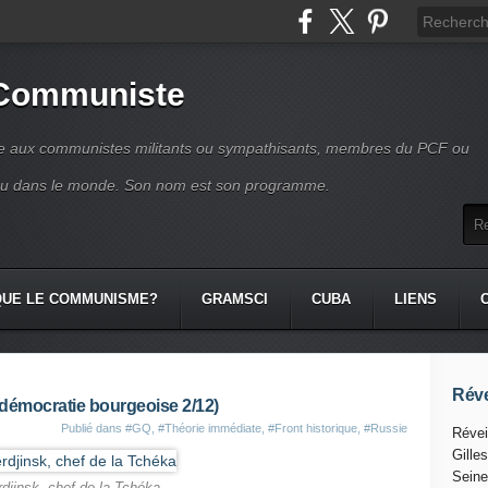
 Communiste
se aux communistes militants ou sympathisants, membres du PCF ou
ou dans le monde. Son nom est son programme.
QUE LE COMMUNISME?
GRAMSCI
CUBA
LIENS
Réve
a démocratie bourgeoise 2/12)
Publié dans
#GQ
,
#Théorie immédiate
,
#Front historique
,
#Russie
Révei
Gille
Seine