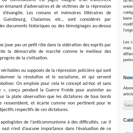
re du communisme est jugée indigne d’un traitement
ou en
ion émanant d’adversaires et de victimes de la répression
entiè
catég
r d’évangile. Les romans et mémoires littéraires de
barre
n, Guinzbourg, Chalamov, etc., sont considérés par
modif
es documents historiques ou des témoignages au-dessus
l'origi
Les c
e joue pas un petit rôle dans la sidération des esprits par
mais 
sente la démocratie de marché comme le meilleur des
diffa
rogrès de la civilisation.
perti
 véritables ou supposés de la répression policière qui sont
amner la révolution et le socialisme, et qui servent
News
aboliser. On emploie pour cela le concept ad-hoc et sans
Abonn
sme », conçu pendant la Guerre Froide pour assimiler au
articl
r la plate observation que les dictatures de tous bords
 se ressemblent, et écarte comme non pertinent pour le
jectifs respectifs de ces dictatures.
Caté
 apologistes de l’anticommunisme à des difficultés, car il
 nazi n’est d’aucune importance dans l’évaluation de ce