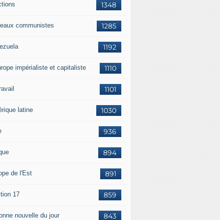
ctions
1348
eaux communistes
1285
ezuela
1192
rope impérialiste et capitaliste
1110
travail
1101
rique latine
1030
e
936
ique
894
ope de l'Est
891
tion 17
859
bonne nouvelle du jour
843