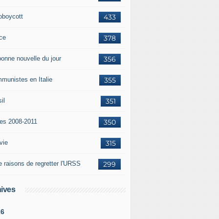
oboycott
433
ce
378
bonne nouvelle du jour
356
munistes en Italie
355
il
351
tes 2008-2011
350
vie
315
e raisons de regretter l'URSS
299
ives
26