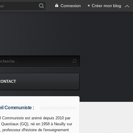
Connexion
+
Créer mon blog
CONTACT
il Communiste :
l Communiste est animé depuis 2010 par
s Questiaux (GQ), né en 1958 à Neuilly sur
, professeur d'histoire de l'enseignement