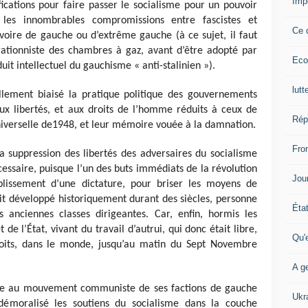
Imp
ications pour faire passer le socialisme pour un pouvoir
r les innombrables compromissions entre fascistes et
Ce 
voire de gauche ou d’extrême gauche (à ce sujet, il faut
gationniste des chambres à gaz, avant d’être adopté par
Eco
duit intellectuel du gauchisme « anti-stalinien »).
lutt
ellement biaisé la pratique politique des gouvernements
aux libertés, et aux droits de l’homme réduits à ceux de
Rép
niverselle de1948, et leur mémoire vouée à la damnation.
Fron
la suppression des libertés des adversaires du socialisme
essaire, puisque l’un des buts immédiats de la révolution
Jour
tablissement d’une dictature, pour briser les moyens de
tait développé historiquement durant des siècles, personne
Éta
s anciennes classes dirigeantes. Car, enfin, hormis les
 de l’État, vivant du travail d’autrui, qui donc était libre,
Qu'
roits, dans le monde, jusqu’au matin du Sept Novembre
A ge
erne au mouvement communiste de ses factions de gauche
Ukr
démoralisé les soutiens du socialisme dans la couche