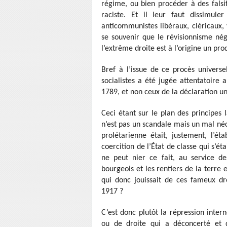
régime, ou bien procéder à des falsif
raciste. Et il leur faut dissimule
anticommunistes libéraux, cléricaux, 
se souvenir que le révisionnisme né
l’extrême droite est à l’origine un pro
Bref à l’issue de ce procès univers
socialistes a été jugée attentatoire 
1789, et non ceux de la déclaration u
Ceci étant sur le plan des principes 
n’est pas un scandale mais un mal néc
prolétarienne était, justement, l’é
coercition de l’État de classe qui s’é
ne peut nier ce fait, au service de
bourgeois et les rentiers de la terre et
qui donc jouissait de ces fameux d
1917 ?
C’est donc plutôt la répression int
ou de droite qui a déconcerté et 