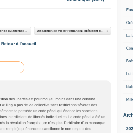
Eur
Grè
Les BRICS au sommet de Rio : association en crise ou alternative crédible à l'Occident ?
Disparition de Victor Fernandez, président de Cuba Coopération
La 
Retour à l'accueil
Com
Brés
Lut
Boli
Mill
estion des libertés est pour moi (au moins dans une certaine
 /> Il n'y a pas de vie collective sans restrictions sévères des
te démocratie possède un code pénal qui énonce les sanctions
Arch
nes interdictions de libertés individuelles. Le code pénal a été un
ès la révolution française, ce n'est plus l'arbitraire d'un monarque
20
 par exemple) qui énonce et sanctionne le non-respect des