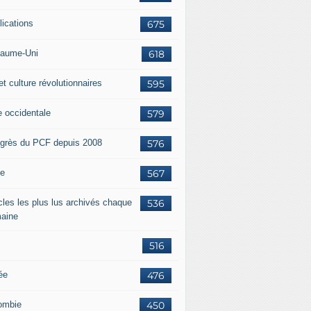
lications
675
aume-Uni
618
et culture révolutionnaires
595
e occidentale
579
grès du PCF depuis 2008
576
ie
567
icles les plus lus archivés chaque
536
aine
516
ée
476
ombie
450