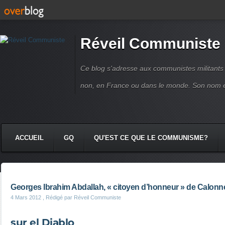
Réveil Communiste
Ce blog s'adresse aux communistes militant
non, en France ou dans le monde. Son nom 
ACCUEIL
GQ
QU'EST CE QUE LE COMMUNISME?
Georges Ibrahim Abdallah, « citoyen d’honneur » de Calonne
4 Mars 2012
, Rédigé par Réveil Communiste
sur el Diablo