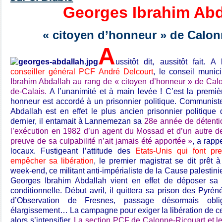
Georges Ibrahim Abd
« citoyen d’honneur » de Calon
A
ussitôt dit, aussitôt fait
conseiller général PCF André Delcourt
, le conseil munic
Ibrahim Abdallah au rang de « citoyen d’honneur » de Cal
de-Calais.
A l’unanimité et à main levée ! C’est la premiè
honneur est accordé à un prisonnier politique. Communist
Abdallah est en effet le plus ancien prisonnier politiqu
dernier, il entamait à Lannemezan sa
28e année de détenti
l’exécution en 1982 d’un agent du Mossad et d’un autre d
preuve de sa culpabilité n’ait jamais été apportée »
, a rapp
locaux. Fustigeant l’attitude des
Etats-Unis qui font pr
empêcher sa libération
, le premier magistrat se dit prêt à
week-end, ce militant anti-impérialiste de la Cause palesti
Georges Ibrahim Abdallah vient en effet de déposer sa
conditionnelle. Début avril, il quittera sa prison des Pyré
d’Observation de Fresnes, passage désormais obli
élargissement… La campagne pour exiger la libération de cet
alors s’intensifier.
La section PCF de Calonne-Ricouart et le 