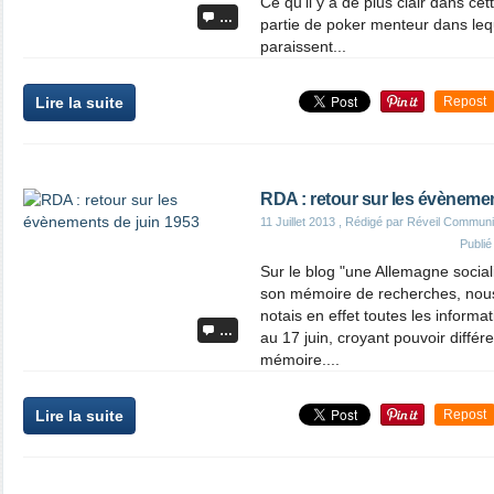
Ce qu'il y a de plus clair dans cet
…
partie de poker menteur dans leq
paraissent...
Lire la suite
Repost
RDA : retour sur les évènemen
11 Juillet 2013
, Rédigé par Réveil Communi
Publi
Sur le blog "une Allemagne socia
son mémoire de recherches, nous 
notais en effet toutes les informa
…
au 17 juin, croyant pouvoir différen
mémoire....
Lire la suite
Repost