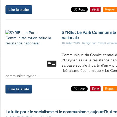
Lire la suite
Repost
SYRIE : Le Parti Communiste s
nationale
16 Juillet 2013
, Rédigé par Réveil Commun
Communiqué du Comité central d
PC syrien salue la résistance nati
…
sa base sociale à partir d’un « 
libéralisme économique » Le Comi
communiste syrien...
Lire la suite
Repost
La lutte pour le socialisme et le communisme, aujourd'hui e