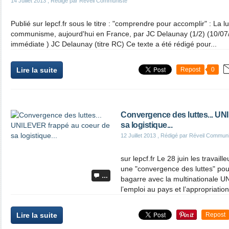
14 Juillet 2013
, Rédigé par Réveil Communiste
Publié sur lepcf.fr sous le titre : "comprendre pour accomplir" : La lu
communisme, aujourd'hui en France, par JC Delaunay (1/2) (10/07/
immédiate ) JC Delaunay (titre RC) Ce texte a été rédigé pour...
Lire la suite
Repost
0
Convergence des luttes... UN
sa logistique...
12 Juillet 2013
, Rédigé par Réveil Commun
sur lepcf.fr Le 28 juin les travai
une "convergence des luttes" pou
…
bagarre avec la multinationale U
l’emploi au pays et l’appropriation 
Lire la suite
Repost