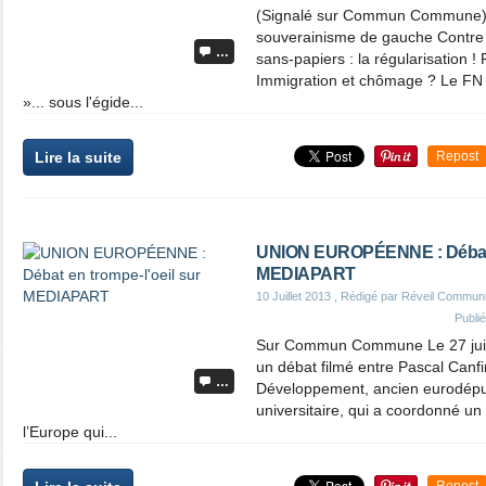
(Signalé sur Commun Commune) 
souverainisme de gauche Contre 
…
sans-papiers : la régularisation !
Immigration et chômage ? Le FN o
»... sous l'égide...
Lire la suite
Repost
UNION EUROPÉENNE : Débat e
MEDIAPART
10 Juillet 2013
, Rédigé par Réveil Commun
Publi
Sur Commun Commune Le 27 juin 
un débat filmé entre Pascal Canf
…
Développement, ancien eurodépu
universitaire, qui a coordonné un e
l’Europe qui...