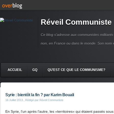
Réveil Communiste
Ce blog s'adresse aux communistes militant
non, en France ou dans le monde. Son nom 
ACCUEIL
GQ
QU'EST CE QUE LE COMMUNISME?
Syrie : bientôt la fin ? par Karim Bouali
16 Juillet 2013
, Rédigé par Réveil Communiste
En Syrie, l’un après l’autre, les «territoires» qui étaient passés so