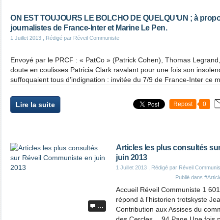
ON EST TOUJOURS LE BOLCHO DE QUELQU’UN ; à propos du
journalistes de France-Inter et Marine Le Pen.
1 Juillet 2013
, Rédigé par Réveil Communiste
Envoyé par le PRCF : « PatCo » (Patrick Cohen), Thomas Legrand,
doute en coulisses Patricia Clark ravalant pour une fois son insolen
suffoquaient tous d’indignation : invitée du 7/9 de France-Inter ce m
Lire la suite
Repost
0
Articles les plus consultés s
juin 2013
1 Juillet 2013
, Rédigé par Réveil Communis
Publié dans
#Artic
Accueil Réveil Communiste 1 601 
répond à l'historien trotskyste J
…
Contribution aux Assises du c
des Cercles… 94 Page Une fois 