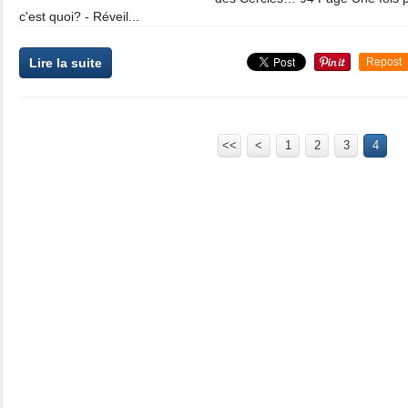
c'est quoi? - Réveil...
Lire la suite
Repost
<<
<
1
2
3
4