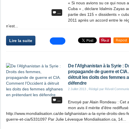
« Si nous avions su ce qui nous a
Cuba » , déclare Idalmis Zayas au
…
partie des 115 « dissidents » cu
2011 après un accord entre le régi
n’est...
Lire la suite
Repost
De l’Afghanistan à la Syrie : 
propagande de guerre et CIA.
détruit les doits des femmes 
défendre
2 Juillet 2013
, Rédigé par Réveil Communis
…
Envoyé par Alain Rondeau : Cet ar
mon avis il mérite d'être rediffusé
http://www.mondialisation.ca/de-lafghanistan-a-la-syrie-droits-de
guerre-et-cia/5331097 Par Julie Lévesque Mondialisation.ca, 14...