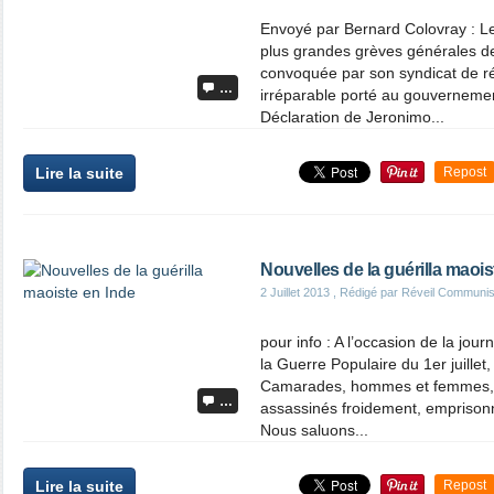
Envoyé par Bernard Colovray : L
plus grandes grèves générales de 
convoquée par son syndicat de r
…
irréparable porté au gouverneme
Déclaration de Jeronimo...
Lire la suite
Repost
Nouvelles de la guérilla maois
2 Juillet 2013
, Rédigé par Réveil Communis
pour info : A l’occasion de la jou
la Guerre Populaire du 1er juille
Camarades, hommes et femmes,
…
assassinés froidement, emprisonné
Nous saluons...
Lire la suite
Repost