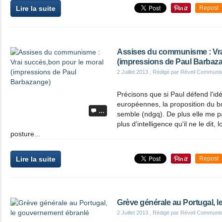
Lire la suite
Repost
Assises du communisme : Vra
(impressions de Paul Barbaz
2 Juillet 2013
, Rédigé par Réveil Communis
Précisons que si Paul défend l'idé
européennes, la proposition du bo
…
semble (ndgq). De plus elle me p
plus d'intelligence qu'il ne le dit, 
posture...
Lire la suite
Repost
Grève générale au Portugal, 
2 Juillet 2013
, Rédigé par Réveil Communis