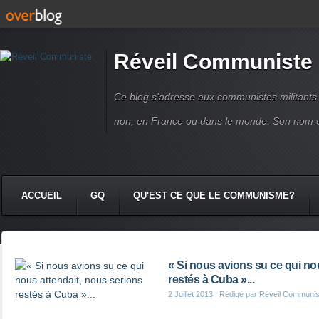
Réveil Communiste
Ce blog s'adresse aux communistes militant
non, en France ou dans le monde. Son nom 
ACCUEIL
GQ
QU'EST CE QUE LE COMMUNISME?
« Si nous avions su ce qui no
restés à Cuba »...
2 Juillet 2013
, Rédigé par Réveil Communis