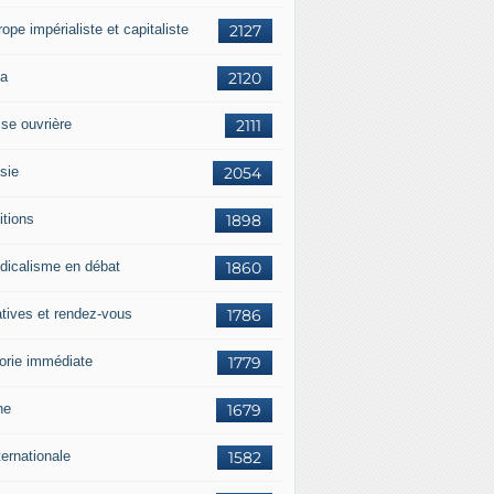
rope impérialiste et capitaliste
2127
a
2120
sse ouvrière
2111
sie
2054
itions
1898
dicalisme en débat
1860
atives et rendez-vous
1786
orie immédiate
1779
ne
1679
ternationale
1582