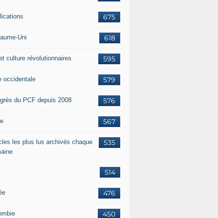
lications
675
aume-Uni
618
et culture révolutionnaires
595
e occidentale
579
grès du PCF depuis 2008
576
ie
567
icles les plus lus archivés chaque
535
aine
514
ée
476
ombie
450