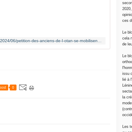
secon
L
2020
'
opini
O
ces d
r
g
Le bl
a
cela 
http://www.communcommune.com/2024/06/petition-des-anciens-de-l-otan-se-mobilisent-contre-la-guerre.html
n
de le
i
s
Le bl
a
ortho
t
l'hon
i
issu 
o
lié à
n
Lénin
post
0
d
sectar
u
la cré
T
moder
r
(contr
a
occide
i
t
Les t
é