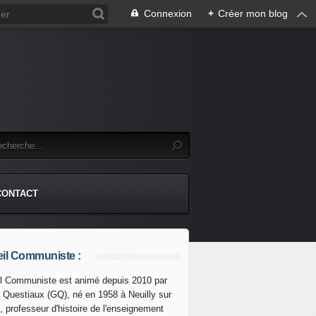
Connexion
+
Créer mon blog
CONTACT
il Communiste :
l Communiste est animé depuis 2010 par
s Questiaux (GQ), né en 1958 à Neuilly sur
 : DES ANCIENS DE L'OTAN SE MOBILISENT CONTRE LA 
, professeur d'histoire de l'enseignement