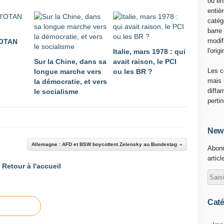
ou en
d
entiè
e
catég
l
barre
'
modif
l'OTAN
A
l'origi
Italie, mars 1978 : qui
t
Sur la Chine, dans sa
avait raison, le PCI
l
Les c
longue marche vers
ou les BR ?
a
mais 
la démocratie, et vers
n
diffa
le socialisme
t
perti
i
q
u
News
e
Allemagne : AFD et BSW boycottent Zelensky au Bundestag
Abonn
N
articl
o
Retour à l'accueil
r
d
(
O
Caté
T
A