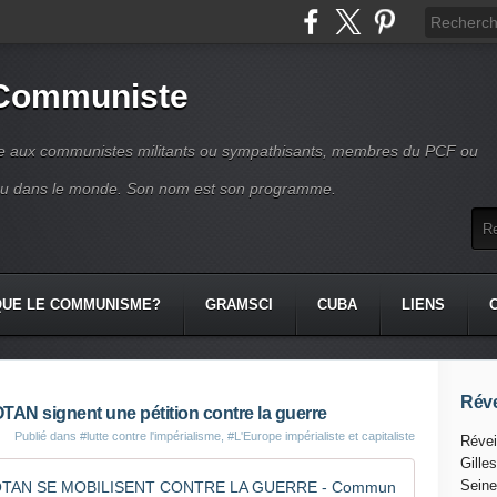
 Communiste
se aux communistes militants ou sympathisants, membres du PCF ou
ou dans le monde. Son nom est son programme.
QUE LE COMMUNISME?
GRAMSCI
CUBA
LIENS
Réve
OTAN signent une pétition contre la guerre
Publié dans
#lutte contre l'impérialisme
,
#L'Europe impérialiste et capitaliste
Révei
Gille
PÉTITION
Seine