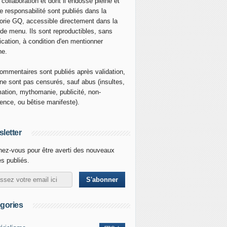
 collaboration et dont il endosse pleine et
re responsabilité sont publiés dans la
orie GQ, accessible directement dans la
 de menu. Ils sont reproductibles, sans
ication, à condition d'en mentionner
ne.
ommentaires sont publiés après validation,
ne sont pas censurés, sauf abus (insultes,
mation, mythomanie, publicité, non-
nence, ou bêtise manifeste).
letter
ez-vous pour être averti des nouveaux
es publiés.
gories