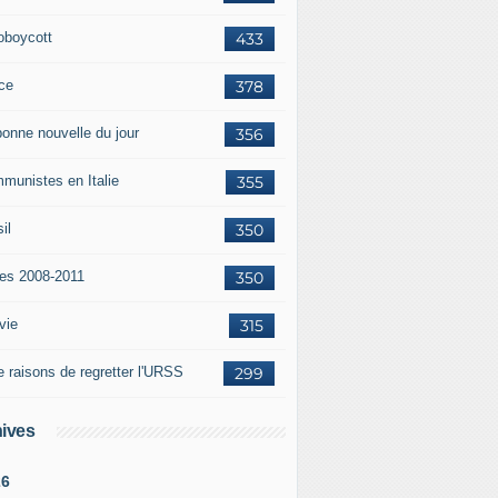
oboycott
433
ce
378
bonne nouvelle du jour
356
munistes en Italie
355
il
350
tes 2008-2011
350
vie
315
e raisons de regretter l'URSS
299
ives
26