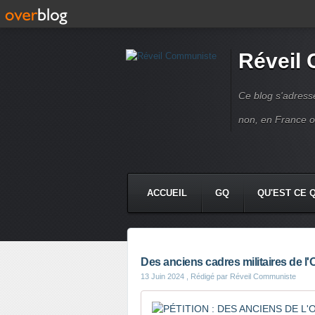
Réveil
Ce blog s'adres
non, en France 
ACCUEIL
GQ
QU'EST CE 
Des anciens cadres militaires de l'
13 Juin 2024
, Rédigé par Réveil Communiste