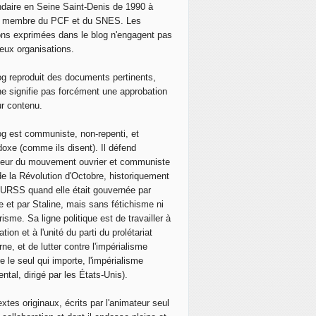
daire en Seine Saint-Denis de 1990 à
, membre du PCF et du SNES. Les
ons exprimées dans le blog n'engagent pas
eux organisations.
og reproduit des documents pertinents,
ne signifie pas forcément une approbation
ur contenu.
og est communiste, non-repenti, et
doxe (comme ils disent). Il défend
neur du mouvement ouvrier et communiste
de la Révolution d'Octobre, historiquement
 l'URSS quand elle était gouvernée par
e et par Staline, mais sans fétichisme ni
isme. Sa ligne politique est de travailler à
ation et à l'unité du parti du prolétariat
ne, et de lutter contre l'impérialisme
e le seul qui importe, l'impérialisme
ntal, dirigé par les États-Unis).
extes originaux, écrits par l'animateur seul