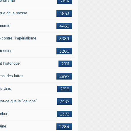
érialisme
7194
que dit la presse
4853
nomie
4432
e contre l'impérialisme
3389
ression
3200
t historique
2911
nal des luttes
2897
ts-Unis
2818
est-ce que la "gauche"
2437
rber !
2373
aine
2284