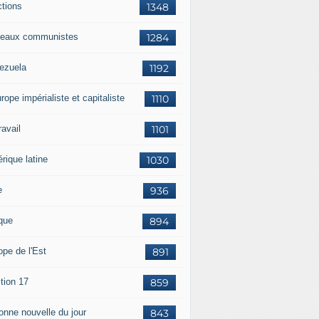
ctions
1348
eaux communistes
1284
ezuela
1192
rope impérialiste et capitaliste
1110
travail
1101
rique latine
1030
e
936
ique
894
ope de l'Est
891
tion 17
859
bonne nouvelle du jour
843