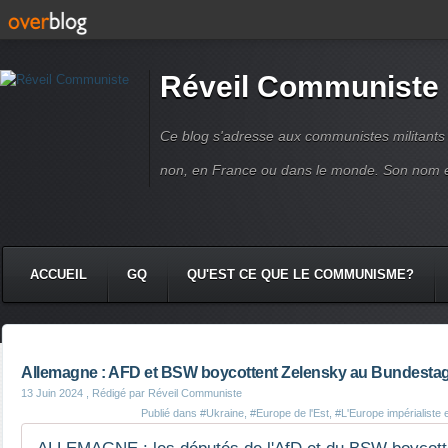
Réveil Communiste
Ce blog s'adresse aux communistes militant
non, en France ou dans le monde. Son nom 
ACCUEIL
GQ
QU'EST CE QUE LE COMMUNISME?
Allemagne : AFD et BSW boycottent Zelensky au Bundesta
13 Juin 2024
, Rédigé par Réveil Communiste
Publié dans
#Ukraine
,
#Europe de l'Est
,
#L'Europe impérialiste e