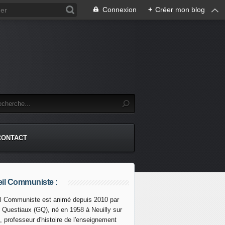
Connexion
+
Créer mon blog
CONTACT
il Communiste :
l Communiste est animé depuis 2010 par
s Questiaux (GQ), né en 1958 à Neuilly sur
DES RÉSULTATS DES ÉLECTIONS LÉGISLATIVES EN INDE [R
, professeur d'histoire de l'enseignement