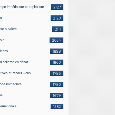
rope impérialiste et capitaliste
2127
a
2120
sse ouvrière
2111
sie
2054
itions
1898
dicalisme en débat
1860
atives et rendez-vous
1786
orie immédiate
1780
ne
1679
ternationale
1582