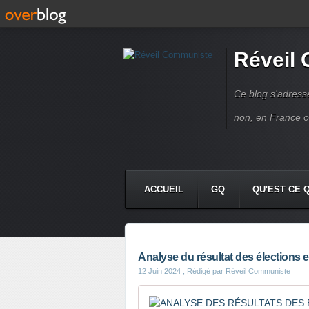
Réveil
Ce blog s'adres
non, en France 
ACCUEIL
GQ
QU'EST CE 
Analyse du résultat des élections 
12 Juin 2024
, Rédigé par Réveil Communiste