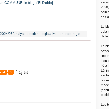
secon
R
2020
É
opini
S
ces d
U
L
Le bl
T
cela 
http://www.communcommune.com/2024/06/analyse-elections-legislatives-en-inde-regis-de-castelnau-max-jean-zins.html
A
de le
T
S
Le bl
D
ortho
E
l'hon
S
issu 
É
lié à
L
Lénin
post
0
E
sectar
C
la cré
T
moder
I
(contr
O
occide
N
S
Les t
L