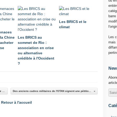
ou en
É
entiè
G
catég
I
barre
S
modif
Les BRICS et le
L
l'origi
climat
A
enaces
T
Les c
 la Chine
Les BRICS au
I
mais 
 acheter
sommet de Rio :
V
diffa
sse
association en crise
E
perti
ou alternative
S
crédible à l'Occident
E
?
N
News
I
Abonn
N
articl
D
E
Deux nouvelles épreuves aux JO : russophobie et israélophilie
Des anciens cadres militaires de l'OTAN signent une pétition contre la guerre
N
a
Retour à l'accueil
r
Caté
e
n