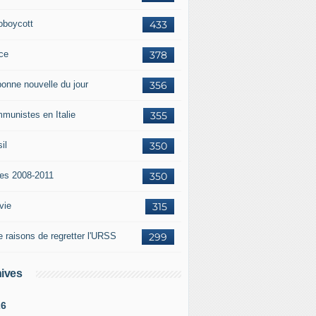
oboycott
433
ce
378
bonne nouvelle du jour
356
munistes en Italie
355
il
350
tes 2008-2011
350
vie
315
e raisons de regretter l'URSS
299
ives
26