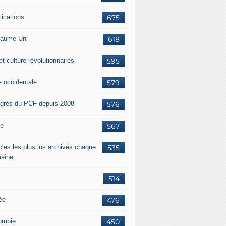
lications
675
aume-Uni
618
et culture révolutionnaires
595
e occidentale
579
grès du PCF depuis 2008
576
ie
567
icles les plus lus archivés chaque
535
aine
514
ée
476
ombie
450