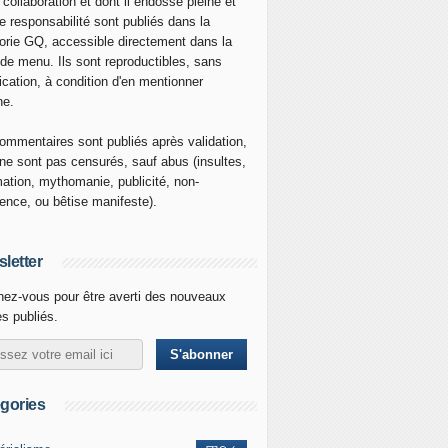
 collaboration et dont il endosse pleine et
re responsabilité sont publiés dans la
orie GQ, accessible directement dans la
 de menu. Ils sont reproductibles, sans
ication, à condition d'en mentionner
ne.
ommentaires sont publiés après validation,
ne sont pas censurés, sauf abus (insultes,
mation, mythomanie, publicité, non-
nence, ou bêtise manifeste).
letter
ez-vous pour être averti des nouveaux
es publiés.
gories