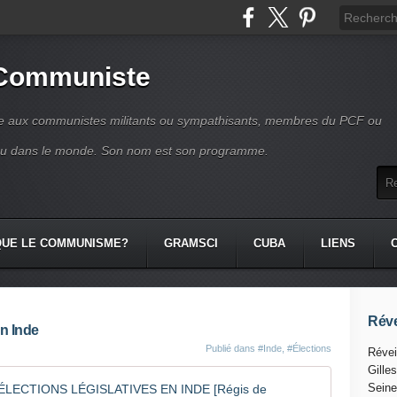
 Communiste
se aux communistes militants ou sympathisants, membres du PCF ou
ou dans le monde. Son nom est son programme.
QUE LE COMMUNISME?
GRAMSCI
CUBA
LIENS
Réve
en Inde
Publié dans
#Inde
,
#Élections
Révei
Gille
ANALYSE 
Seine