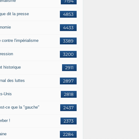
érialisme
7194
que dit la presse
4853
nomie
4433
e contre l'impérialisme
3389
ression
3200
t historique
2911
nal des luttes
2897
ts-Unis
2818
est-ce que la "gauche"
2437
rber !
2373
aine
2284