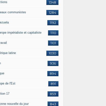
ctions
1348
eaux communistes
1284
ezuela
1192
rope impérialiste et capitaliste
1110
travail
1101
rique latine
1030
e
936
ique
894
ope de l'Est
891
tion 17
859
bonne nouvelle du jour
843