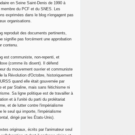
daire en Seine Saint-Denis de 1990 à
, membre du PCF et du SNES. Les
ons exprimées dans le blog n'engagent pas
eux organisations.
og reproduit des documents pertinents,
ne signifie pas forcément une approbation
ur contenu.
og est communiste, non-repenti, et
doxe (comme ils disent). Il défend
neur du mouvement ouvrier et communiste
de la Révolution d'Octobre, historiquement
 l'URSS quand elle était gouvernée par
e et par Staline, mais sans fétichisme ni
isme. Sa ligne politique est de travailler à
ation et à l'unité du parti du prolétariat
ne, et de lutter contre l'impérialisme
e le seul qui importe, l'impérialisme
ntal, dirigé par les États-Unis).
extes originaux, écrits par l'animateur seul