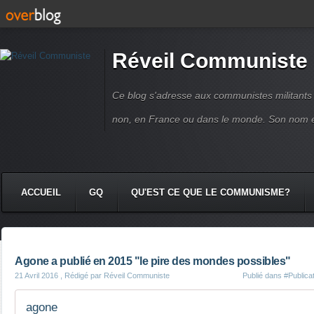
Réveil Communiste
Ce blog s'adresse aux communistes militant
non, en France ou dans le monde. Son nom 
ACCUEIL
GQ
QU'EST CE QUE LE COMMUNISME?
Agone a publié en 2015 "le pire des mondes possibles"
21 Avril 2016
, Rédigé par Réveil Communiste
Publié dans
#Publica
agone