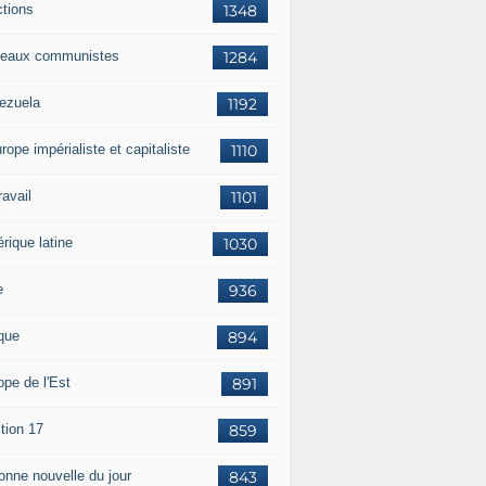
ctions
1348
eaux communistes
1284
ezuela
1192
rope impérialiste et capitaliste
1110
travail
1101
rique latine
1030
e
936
ique
894
ope de l'Est
891
tion 17
859
bonne nouvelle du jour
843