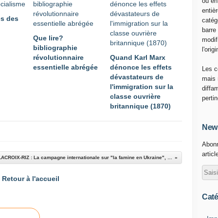
ou en
entiè
es des
catég
barre
Que lire?
modif
bibliographie
l'origi
révolutionnaire
Quand Karl Marx
essentielle abrégée
dénonce les effets
Les c
dévastateurs de
mais 
l'immigration sur la
diffa
classe ouvrière
perti
britannique (1870)
News
Abonn
articl
Annie LACROIX-RIZ : La campagne internationale sur "la famine en Ukraine", de 1933 à nos jours (Conférence du 16 janvier 2016)
Retour à l'accueil
Caté