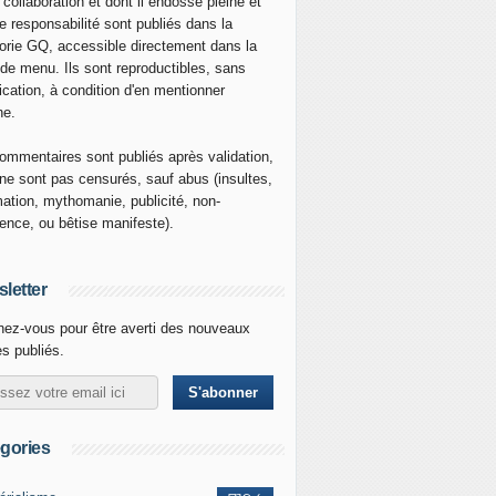
 collaboration et dont il endosse pleine et
re responsabilité sont publiés dans la
orie GQ, accessible directement dans la
 de menu. Ils sont reproductibles, sans
ication, à condition d'en mentionner
ne.
ommentaires sont publiés après validation,
ne sont pas censurés, sauf abus (insultes,
mation, mythomanie, publicité, non-
nence, ou bêtise manifeste).
letter
ez-vous pour être averti des nouveaux
es publiés.
gories