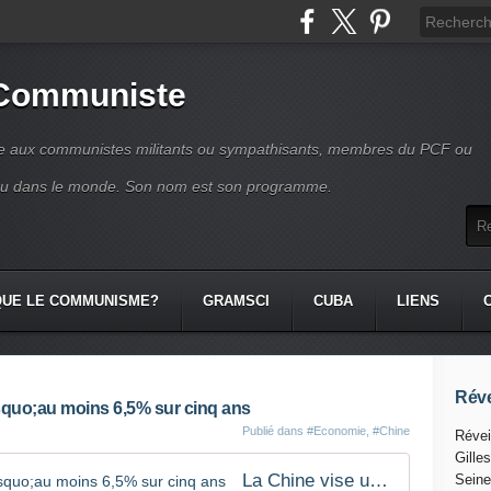
 Communiste
se aux communistes militants ou sympathisants, membres du PCF ou
ou dans le monde. Son nom est son programme.
QUE LE COMMUNISME?
GRAMSCI
CUBA
LIENS
Réve
squo;au moins 6,5% sur cinq ans
Publié dans
#Economie
,
#Chine
Révei
Gille
La Chine vise une croissance d&rsquo;au moins 6,5% sur cinq ans
Seine