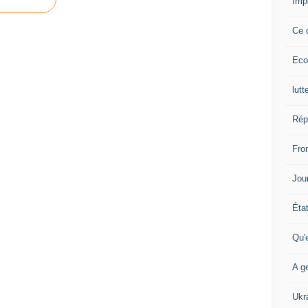
Imp
Ce 
Eco
lutt
Rép
Fron
Jour
Éta
Qu'
A ge
Ukr