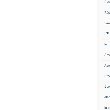
Éle
Rés
Ven
L'Eu
loi 
Amé
Asi
Afr
Eur
élec
la 