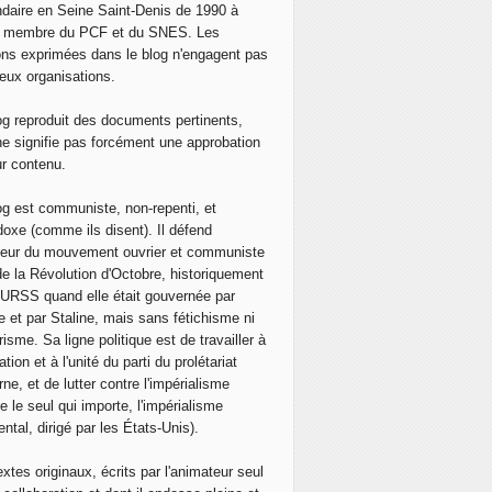
daire en Seine Saint-Denis de 1990 à
, membre du PCF et du SNES. Les
ons exprimées dans le blog n'engagent pas
eux organisations.
og reproduit des documents pertinents,
ne signifie pas forcément une approbation
ur contenu.
og est communiste, non-repenti, et
doxe (comme ils disent). Il défend
neur du mouvement ouvrier et communiste
de la Révolution d'Octobre, historiquement
 l'URSS quand elle était gouvernée par
e et par Staline, mais sans fétichisme ni
isme. Sa ligne politique est de travailler à
ation et à l'unité du parti du prolétariat
ne, et de lutter contre l'impérialisme
e le seul qui importe, l'impérialisme
ntal, dirigé par les États-Unis).
extes originaux, écrits par l'animateur seul