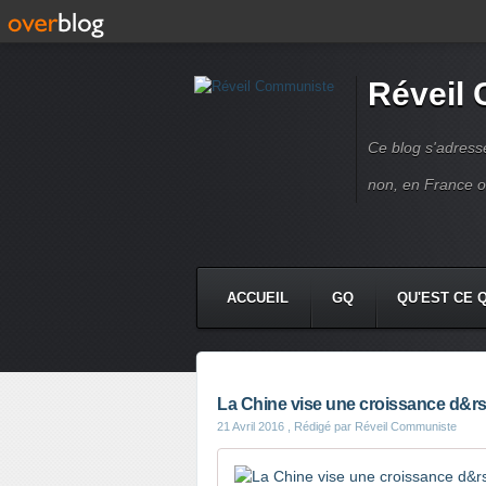
Réveil
Ce blog s'adres
non, en France 
ACCUEIL
GQ
QU'EST CE 
La Chine vise une croissance d&r
21 Avril 2016
, Rédigé par Réveil Communiste