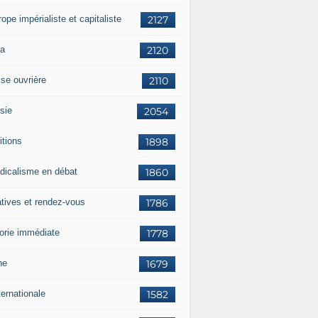
rope impérialiste et capitaliste
2127
a
2120
sse ouvrière
2110
sie
2054
itions
1898
dicalisme en débat
1860
atives et rendez-vous
1786
orie immédiate
1778
ne
1679
ternationale
1582