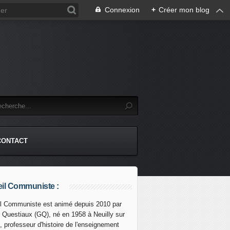
Connexion
+
Créer mon blog
CONTACT
il Communiste :
l Communiste est animé depuis 2010 par
s Questiaux (GQ), né en 1958 à Neuilly sur
, professeur d'histoire de l'enseignement