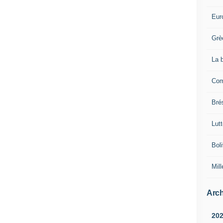
Eur
Grè
La 
Com
Brés
Lut
Boli
Mill
Arch
20