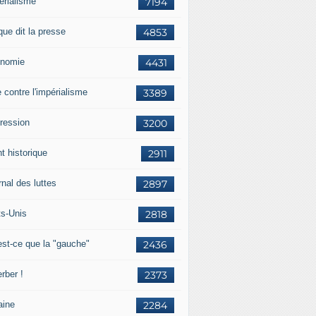
érialisme
7194
que dit la presse
4853
nomie
4431
e contre l'impérialisme
3389
ression
3200
t historique
2911
nal des luttes
2897
ts-Unis
2818
est-ce que la "gauche"
2436
rber !
2373
aine
2284