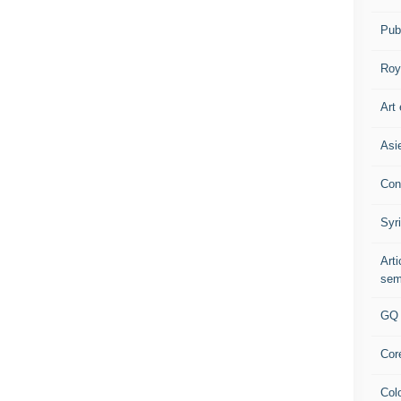
Pub
Roy
Art 
Asi
Con
Syr
Art
sem
GQ
Cor
Col