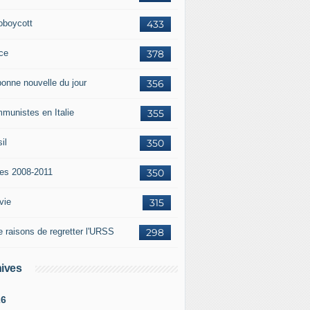
oboycott
433
ce
378
bonne nouvelle du jour
356
munistes en Italie
355
il
350
tes 2008-2011
350
vie
315
e raisons de regretter l'URSS
298
ives
26