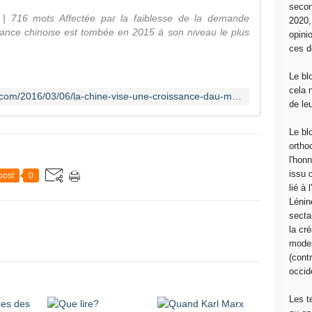
secon
03 | 716 mots Affectée par la faiblesse de la demande
2020
issance chinoise est tombée en 2015 à son niveau le plus
opini
ces d
Le bl
cela 
https://histoireetsociete.wordpress.com/2016/03/06/la-chine-vise-une-croissance-dau-moins-65-sur-cinq-ans/
de le
Le bl
ortho
l'hon
issu 
post
0
lié à
Lénin
sectar
la cré
moder
(contr
occide
Les t