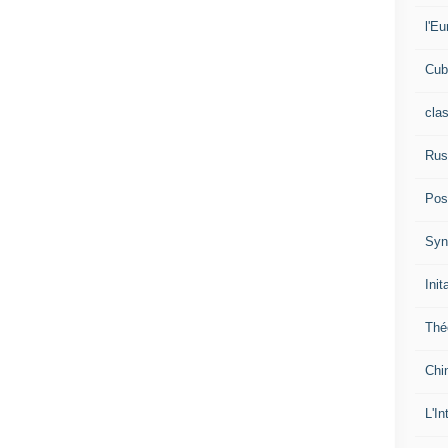
l'Eu
Cub
cla
Rus
Pos
Syn
Init
Thé
Chi
L'In