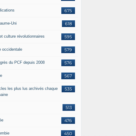
lications
675
aume-Uni
618
et culture révolutionnaires
595
e occidentale
579
grès du PCF depuis 2008
576
ie
567
icles les plus lus archivés chaque
535
aine
513
ée
476
ombie
450