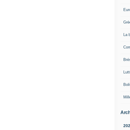
Eur
Grè
La 
Com
Brés
Lut
Boli
Mill
Arch
20