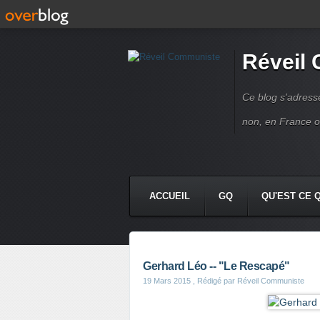
Réveil
Ce blog s'adres
non, en France 
ACCUEIL
GQ
QU'EST CE 
Gerhard Léo -- "Le Rescapé"
19 Mars 2015
, Rédigé par Réveil Communiste