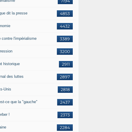
érialisme
7194
que dit la presse
4853
nomie
4432
e contre l'impérialisme
3389
ression
3200
t historique
2911
nal des luttes
2897
ts-Unis
2818
est-ce que la "gauche"
2437
rber !
2373
aine
2284