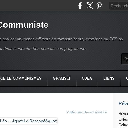
 Communiste
se aux communistes militants ou sympathisants, membres du PCF ou
ou dans le monde. Son nom est son programme.
QUE LE COMMUNISME?
GRAMSCI
CUBA
LIENS
Réve
Publié dans
#Front historique
Révei
Gille
Seine