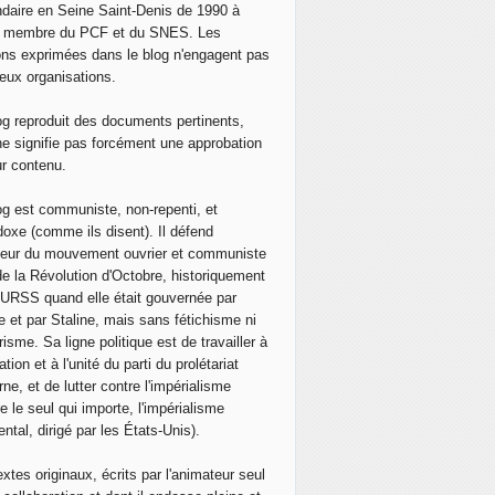
daire en Seine Saint-Denis de 1990 à
, membre du PCF et du SNES. Les
ons exprimées dans le blog n'engagent pas
eux organisations.
og reproduit des documents pertinents,
ne signifie pas forcément une approbation
ur contenu.
og est communiste, non-repenti, et
doxe (comme ils disent). Il défend
neur du mouvement ouvrier et communiste
de la Révolution d'Octobre, historiquement
 l'URSS quand elle était gouvernée par
e et par Staline, mais sans fétichisme ni
isme. Sa ligne politique est de travailler à
ation et à l'unité du parti du prolétariat
ne, et de lutter contre l'impérialisme
e le seul qui importe, l'impérialisme
ntal, dirigé par les États-Unis).
extes originaux, écrits par l'animateur seul