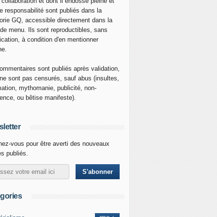
 collaboration et dont il endosse pleine et
re responsabilité sont publiés dans la
orie GQ, accessible directement dans la
 de menu. Ils sont reproductibles, sans
ication, à condition d'en mentionner
ne.
ommentaires sont publiés après validation,
ne sont pas censurés, sauf abus (insultes,
mation, mythomanie, publicité, non-
nence, ou bêtise manifeste).
letter
ez-vous pour être averti des nouveaux
es publiés.
gories