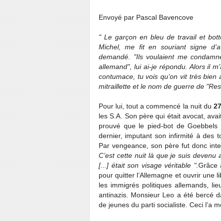
Envoyé par Pascal Bavencove
" Le garçon en bleu de travail et bot
Michel, me fit en souriant signe d’av
demandé. "Ils voulaient me condamner
allemand", lui ai-je répondu. Alors il
contumace, tu vois qu’on vit très bi
mitraillette et le nom de guerre de "Re
Pour lui, tout a commencé la nuit du
27
les S.A. Son père qui était avocat, ava
prouvé que le pied-bot de Goebbels é
dernier, imputant son infirmité à des 
Par vengeance, son père fut donc inte
C’est cette nuit là que je suis devenu 
[...] était son visage véritable ".
Grâce à
pour quitter l’Allemagne et ouvrir une l
les immigrés politiques allemands, li
antinazis. Monsieur Leo a été bercé d
de jeunes du parti socialiste. Ceci l’a 