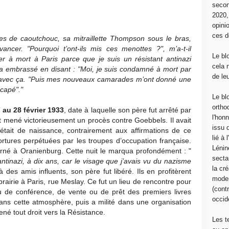
secon
2020
opini
ces d
tes de caoutchouc, sa mitraillette Thompson sous le bras,
ancer. "Pourquoi t’ont-ils mis ces menottes ?", m’a-t-il
Le bl
 à mort à Paris parce que je suis un résistant antinazi
cela 
 m’a embrassé en disant : "Moi, je suis condamné à mort par
de le
en avec ça. "Puis mes nouveaux camarades m’ont donné une
scapé"."
Le bl
ortho
 au 28 février 1933
, date à laquelle son père fut arrêté par
l'hon
it mené victorieusement un procès contre Goebbels. Il avait
issu 
tait de naissance, contrairement aux affirmations de ce
lié à
tortures perpétuées par les troupes d’occupation française.
Lénin
rné à Oranienburg. Cette nuit le marqua profondément : "
sectar
antinazi, à dix ans, car le visage que j’avais vu du nazisme
la cré
 des amis influents, son père fut libéré. Ils en profitèrent
moder
ibrairie à Paris, rue Meslay. Ce fut un lieu de rencontre pour
(contr
eu de conférence, de vente ou de prêt des premiers livres
occide
ans cette atmosphère, puis a milité dans une organisation
mené tout droit vers la Résistance.
Les t