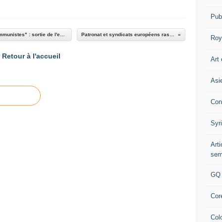
Pub
Éditorial du numéro 4 de la revue "Unir les communistes" : sortie de l'euro, de l'union européenne et de l'OTAN ! Manifestation nationale, à Paris, le 30 mai 2015
Patronat et syndicats européens rassemblés pour aider la Commission [RUPTURES]
Roy
Retour à l'accueil
Art 
Asi
Con
Syr
Art
sem
GQ
Cor
Col