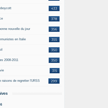
oboycott
433
ce
378
bonne nouvelle du jour
356
munistes en Italie
355
il
350
tes 2008-2011
350
vie
315
e raisons de regretter l'URSS
299
ives
26