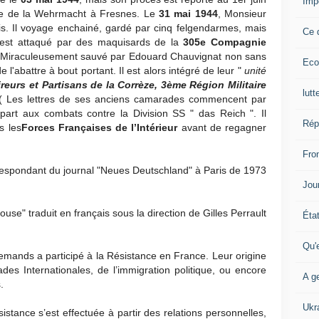
Imp
rême de la Wehrmacht à Fresnes. Le
31 mai 1944
, Monsieur
is. Il voyage enchainé, gardé par cinq felgendarmes, mais
Ce 
n est attaqué par des maquisards de la
305e Compagnie
Miraculeusement sauvé par Edouard Chauvignat non sans
Eco
l'abattre à bout portant. Il est alors intégré de leur "
unité
urs et Partisans de la Corrèze, 3ème Région Militaire
lutt
 Les lettres de ses anciens camarades commencent par
part aux combats contre la Division SS " das Reich ". Il
Rép
s les
Forces Françaises de l’Intérieur
avant de regagner
Fron
rrespondant du journal "Neues Deutschland" à Paris de 1973
Jour
use" traduit en français sous la direction de Gilles Perrault
Éta
Qu'
lemands a participé à la Résistance en France. Leur origine
ades Internationales, de l’immigration politique, ou encore
A ge
.
Ukr
istance s’est effectuée à partir des relations personnelles,