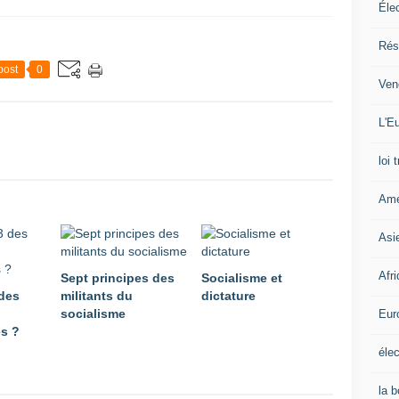
Éle
Rés
post
0
Ven
L'Eu
loi 
Amé
Asi
Afr
Sept principes des
Socialisme et
 des
militants du
dictature
socialisme
Eur
es ?
élec
la 