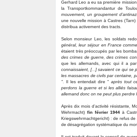
Gerhard Leo a eu sa première missio
la Transportkommandantur de Toulo
mouvement, un groupement d’antinaz
une nouvelle mission à Castres (Tarn) o
distribua activement des tracts.
Selon monsieur Leo, les soldats redout
général, leur séjour en France comme
étaient très préoccupés par les bomba
des crimes de guerre, des crimes cont
que les allemands, avec qui il a pa
connaissaient, [...] savaient ce qui s
les massacres de civils par centaine, pa
"
. Il les entendait dire "
après tout c
perdons la guerre et si les alliés fai
allemand donc on ne peut plus perdre l
Après dix mois d’activité résistante, M
Wehrmacht)
fin février 1944
à Castre
Kriegswehrmachtgericht) : de refus de 
de désagrégation systématique du mora
Il est traduit devant le conseil de guer