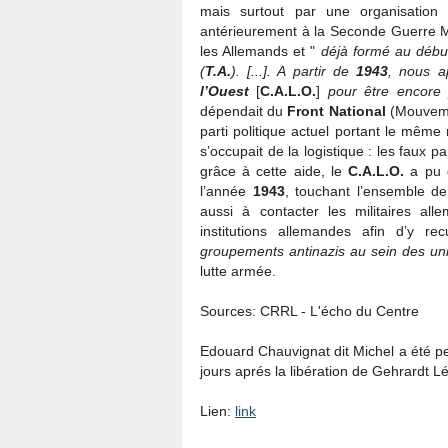
mais surtout par une organisati
antérieurement à la Seconde Guerre M
les Allemands et "
déjà formé au déb
(
T.A.
). [...]. A partir de
1943
, nous 
l’Ouest
[
C.A.L.O.
]
pour être encore 
dépendait du
Front National
(Mouveme
parti politique actuel portant le même 
s’occupait de la logistique : les faux pa
grâce à cette aide, le
C.A.L.O.
a pu d
l’année
1943
, touchant l’ensemble de
aussi à contacter les militaires al
institutions allemandes afin d’y r
groupements antinazis au sein des uni
lutte armée.
Sources: CRRL - L'écho du Centre
Edouard Chauvignat dit Michel a été p
jours aprés la libération de Gehrardt L
Lien:
link