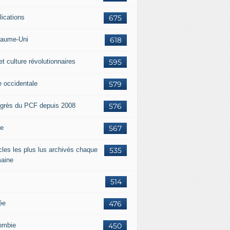
lications
675
aume-Uni
618
et culture révolutionnaires
595
e occidentale
579
grès du PCF depuis 2008
576
ie
567
icles les plus lus archivés chaque
535
aine
514
ée
476
ombie
450