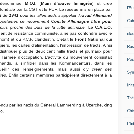
on dénommée
M.O.I.
(
Main d’œuvre Immigrée
) et crée
l'Eu
ondiale par la CGT et le PCF. Le réseau mis en place par
ut de
1941
pour les allemands s’appelait
Travail Allemand
Cub
appelâmes ce mouvement
Comité Allemagne libre pour
plus proche des buts de la lutte antinazie.
Le
C.A.L.O.
nt de résistance communiste, à ne pas confondre avec le
cla
nom) et du P.C.F. clandestin. C’était le
Front National
qui
piers, les cartes d’alimentation, l’impression de tracts. Ainsi
Rus
istribuer plus de deux cent mille tracts et journaux pour
 l’armée d’occupation. L’activité du mouvement consistait
Pos
lemands, à s’infiltrer dans les Kommandanturs, dans les
ecueillir des renseignements, mais aussi d’y
créer des
Syn
tés
. Enfin certains membres participèrent directement à la
Init
Thé
endu par les nazis du Général Lammerding à Uzerche, cinq
Chi
éo.
L'In