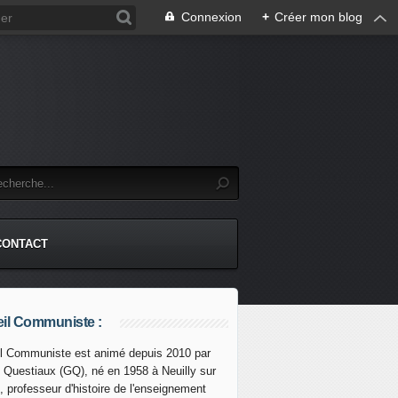
Connexion
+
Créer mon blog
CONTACT
il Communiste :
l Communiste est animé depuis 2010 par
s Questiaux (GQ), né en 1958 à Neuilly sur
, professeur d'histoire de l'enseignement