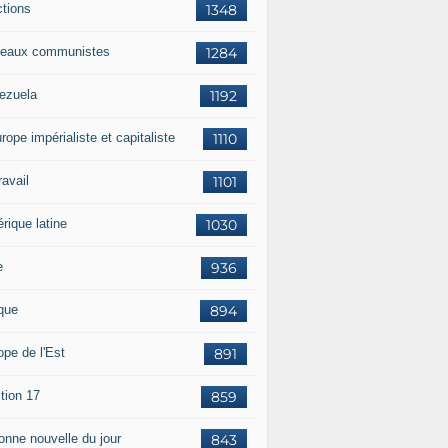
ctions
1348
eaux communistes
1284
ezuela
1192
rope impérialiste et capitaliste
1110
travail
1101
rique latine
1030
e
936
ique
894
ope de l'Est
891
tion 17
859
bonne nouvelle du jour
843