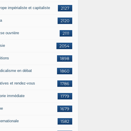
rope impérialiste et capitaliste
2127
a
2120
sse ouvrière
2111
sie
2054
itions
1898
dicalisme en débat
1860
atives et rendez-vous
1786
orie immédiate
1779
ne
1679
ternationale
1582