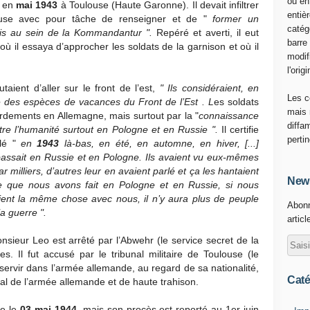
ou en
n en
mai 1943
à Toulouse (Haute Garonne). Il devait infiltrer
entiè
use avec pour tâche de renseigner et de "
former un
catég
is au sein de la Kommandantur ".
Repéré et averti, il eut
barre
ù il essaya d’approcher les soldats de la garnison et où il
modif
l'origi
aient d’aller sur le front de l’est,
" Ils considéraient, en
Les c
 des espèces de vacances du Front de l’Est . L
es soldats
mais 
rdements en Allemagne, mais surtout par la "
connaissance
diffa
re l’humanité surtout en Pologne et en Russie ".
Il certifie
perti
rlé "
en
1943
là-bas, en été, en automne, en hiver, [...]
e passait en Russie et en Pologne. Ils avaient vu eux-mêmes
r milliers, d’autres leur en avaient parlé et ça les hantaient
News
e que nous avons fait en Pologne et en Russie, si nous
saient la même chose avec nous, il n’y aura plus de peuple
Abonn
a guerre ".
articl
onsieur Leo est arrêté par l’Abwehr (le service secret de la
s. Il fut accusé par le tribunal militaire de Toulouse (le
servir dans l’armée allemande, au regard de sa nationalité,
Caté
l de l’armée allemande et de haute trahison.
re le
03 mai 1944
, mais son procès est reporté au 1er juin