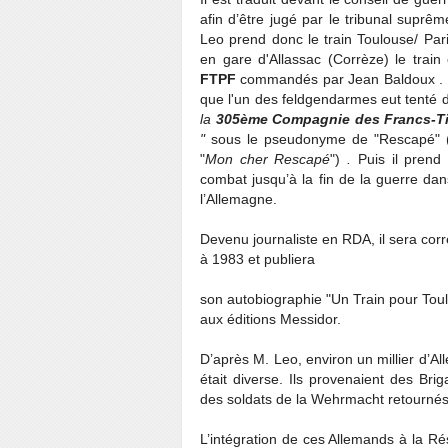
afin d’être jugé par le tribunal sup
Leo prend donc le train Toulouse/ Par
en gare d'Allassac (Corrèze) le trai
FTPF
commandés par Jean Baldoux . 
que l'un des feldgendarmes eut tenté de 
la
305ème Compagnie des Francs-Tire
"
sous le pseudonyme de "Rescapé" (
"
Mon cher Rescapé
")
.
Puis il prend 
combat jusqu’à la fin de la guerre dan
l’Allemagne.
Devenu journaliste en RDA, il sera co
à 1983 et publiera
son autobiographie "Un Train pour Toulo
aux éditions Messidor.
D’après M. Leo, environ un millier d’Al
était diverse. Ils provenaient des Brig
des soldats de la Wehrmacht retournés
L’intégration de ces Allemands à la Rés