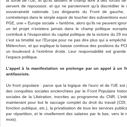
la sortie de l’UE, et qu’ils laissent le champ libre à des forces d
servent de repoussoir, et qui ne parviennent qu’à discréditer l
souveraineté nationale. Les dirigeants du Front de gauche,
contretemps dans le simple espoir de toucher des subventions euro
PGE, une « Europe sociale » fantôme, alors qu’ils ne peuvent ignor
un tel projet n’existera jamais dans le champ politique europée
contribué à l’évaporation du capital politique de la victoire du 29 
c’est sa timidité sur l’Europe pour ne pas dire plus qui a empêché
Mélenchon, et qui explique la baisse continue des positions du PC
un boulevard à l’extrême droite. Leur responsabilité est grande
l’espace politique.
L’appel à la manifestation se prolonge par un appel à un fr
antifasciste.
Un front populaire : parce que la logique de l’euro et de l’UE es
des conquêtes sociales enclenchées par le Front Populaire histo
sociales de la Libération, inscrites au programme du CNR. L’in
maintenant pour but le saccage complet du droit du travail (CDI
fonction publique, etc.), la privatisation de tous les services public
par répartition, et le nivellement des salaires par le bas, vers le
mois).