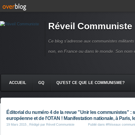
Réveil Communiste
Ce blog s'adresse aux communistes militant
non, en France ou dans le monde. Son nom 
ACCUEIL
GQ
QU'EST CE QUE LE COMMUNISME?
Éditorial du numéro 4 de la revue "Unir les communistes" : so
européenne et de l'OTAN ! Manifestation nationale, à Paris, l
19 Mars 2015
, Rédigé par Réveil Communiste
Publié dans
#Réseaux communi