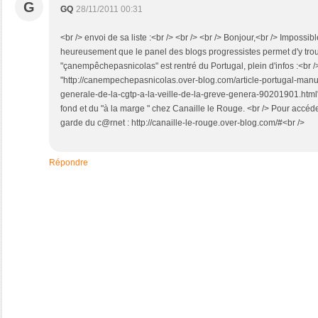
G
GQ
28/11/2011 00:31
<br /> envoi de sa liste :<br /> <br /> <br /> Bonjour,<br /> Impossible
heureusement que le panel des blogs progressistes permet d'y trouv
"çanempêchepasnicolas" est rentré du Portugal, plein d'infos :<br /
"http://canempechepasnicolas.over-blog.com/article-portugal-manue
generale-de-la-cgtp-a-la-veille-de-la-greve-genera-90201901.html
fond et du "à la marge " chez Canaille le Rouge. <br /> Pour accéd
garde du c@rnet : http://canaille-le-rouge.over-blog.com/#<br />
Répondre