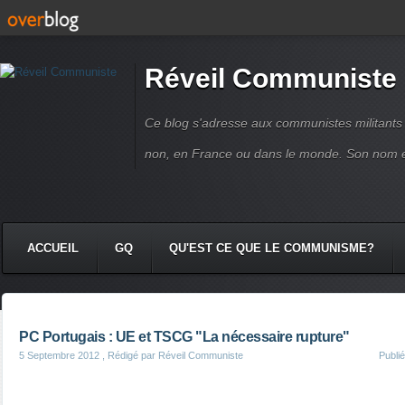
Réveil Communiste
Ce blog s'adresse aux communistes militant
non, en France ou dans le monde. Son nom 
ACCUEIL
GQ
QU'EST CE QUE LE COMMUNISME?
PC Portugais : UE et TSCG "La nécessaire rupture"
5 Septembre 2012
, Rédigé par Réveil Communiste
Publi