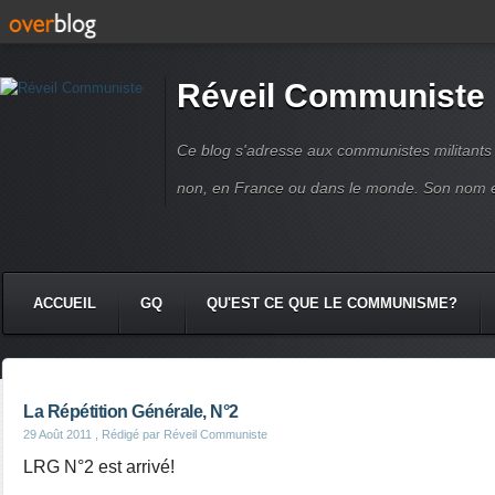
Réveil Communiste
Ce blog s'adresse aux communistes militant
non, en France ou dans le monde. Son nom 
ACCUEIL
GQ
QU'EST CE QUE LE COMMUNISME?
La Répétition Générale, N°2
29 Août 2011
, Rédigé par Réveil Communiste
LRG N°2 est arrivé!