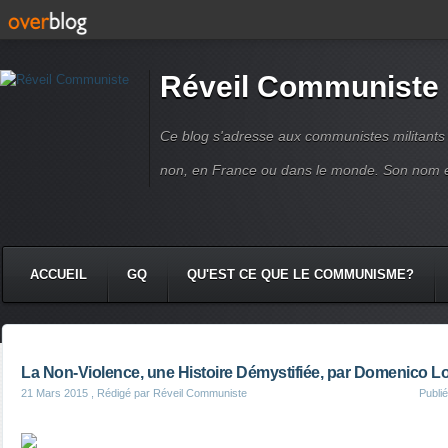
Réveil Communiste
Ce blog s'adresse aux communistes militant
non, en France ou dans le monde. Son nom 
ACCUEIL
GQ
QU'EST CE QUE LE COMMUNISME?
La Non-Violence, une Histoire Démystifiée, par Domenico L
21 Mars 2015
, Rédigé par Réveil Communiste
Publi