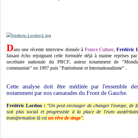
D
ans une récente interview donnée à
France Culture
,
Frédéric 
faisant écho rejoignant celle formulée déjà à mainte reprises p
secrétaire nationale du PRCF, auteur notamment de "Mondiali
communiste" en 1997 puis "Patriotisme et Internationalisme" .
Cette analyse doit être méditée par l'ensemble des
notamment par nos camarades du Front de Gauche.
Frédéric Lordon :
"On peut envisager de changer l'europe, de fa
soit plus social et progressiste à la place de l'euro austéritair
transformation là est
un rêve de singe
".