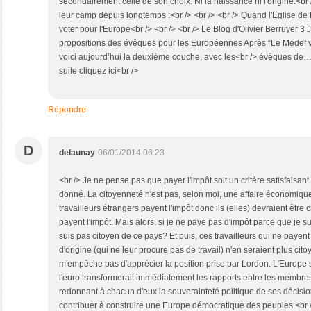
secondairement celle de son choix. Ni la naissance ni l'origine.<br /
leur camp depuis longtemps :<br /> <br /> <br /> Quand l'Eglise de
voter pour l'Europe<br /> <br /> <br /> Le Blog d'Olivier Berruyer 3 
propositions des évêques pour les Européennes Après “Le Medef
voici aujourd’hui la deuxième couche, avec les<br /> évêques de…<br
suite cliquez ici<br />
Répondre
D
delaunay
06/01/2014 06:23
<br /> Je ne pense pas que payer l'impôt soit un critère satisfaisan
donné. La citoyenneté n'est pas, selon moi, une affaire économique.
travailleurs étrangers payent l'impôt donc ils (elles) devraient être
payent l'impôt. Mais alors, si je ne paye pas d'impôt parce que je su
suis pas citoyen de ce pays? Et puis, ces travailleurs qui ne payent
d'origine (qui ne leur procure pas de travail) n'en seraient plus ci
m'empêche pas d'apprécier la position prise par Lordon. L'Europe so
l'euro transformerait immédiatement les rapports entre les membres
redonnant à chacun d'eux la souverainteté politique de ses décisio
contribuer à construire une Europe démocratique des peuples.<br 