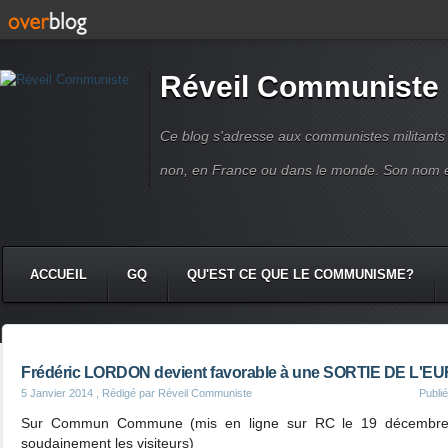
Réveil Communiste
Ce blog s'adresse aux communistes militant
non, en France ou dans le monde. Son nom 
ACCUEIL
GQ
QU'EST CE QUE LE COMMUNISME?
Frédéric LORDON devient favorable à une SORTIE DE L'EUR
5 Janvier 2014
, Rédigé par Réveil Communiste
Publi
Sur Commun Commune (mis en ligne sur RC le 19 décembre, cet
soudainement les visiteurs)