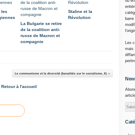
ou en
entiè
 les
Staline et la
catég
giennes
Révolution
barre
La Bulgarie se retire
modif
de la coalition anti-
l'origi
russe de Macron et
compagnie
Les c
mais 
diffa
perti
Le communisme et la diversité (banalités sur le socialisme, 6)
News
Retour à l'accueil
Abonn
articl
Caté