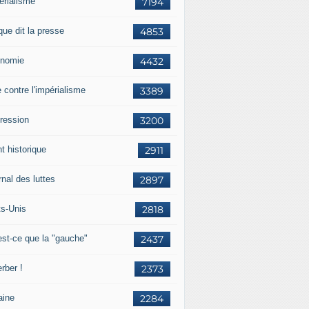
érialisme
7194
que dit la presse
4853
nomie
4432
e contre l'impérialisme
3389
ression
3200
t historique
2911
nal des luttes
2897
ts-Unis
2818
est-ce que la "gauche"
2437
rber !
2373
aine
2284