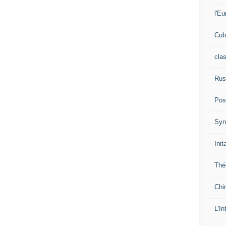
l'Eu
Cub
cla
Rus
Pos
Syn
Init
Thé
Chi
L'In