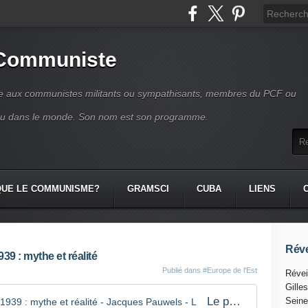
 Communiste
se aux communistes militants ou sympathisants, membres du PCF ou
ou dans le monde. Son nom est son programme.
QUE LE COMMUNISME?
GRAMSCI
CUBA
LIENS
Réve
939 : mythe et réalité
Publié dans
#Europe de l'Est
Révei
Gille
Le pacte Hitler-Staline du 23 août 1939 : mythe et réalité - Jacques Pauwels - L
Seine