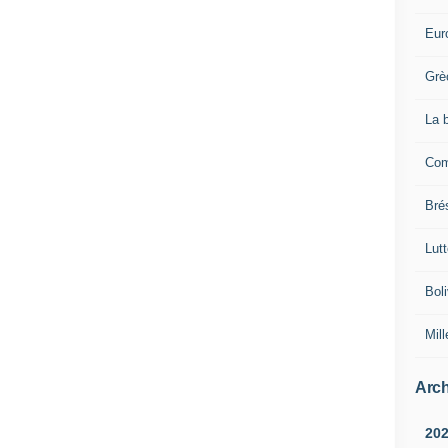
Eur
Grè
La 
Com
Brés
Lut
Boli
Mill
Arch
20