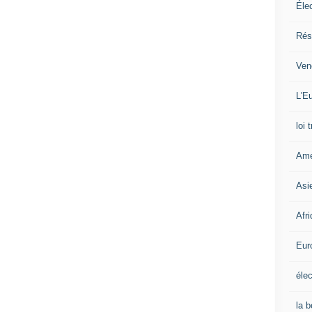
Éle
Rés
Ven
L'Eu
loi 
Amé
Asi
Afr
Eur
élec
la 