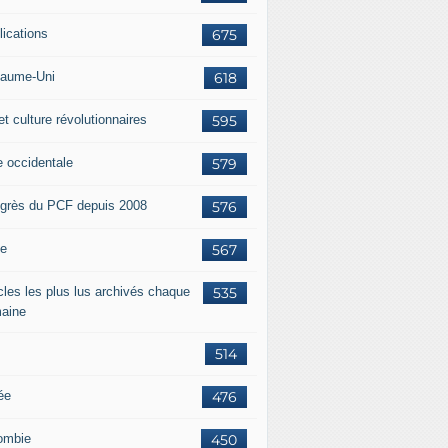
lications
675
aume-Uni
618
et culture révolutionnaires
595
e occidentale
579
grès du PCF depuis 2008
576
ie
567
icles les plus lus archivés chaque
535
aine
514
ée
476
ombie
450