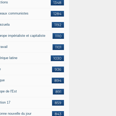
ctions
1348
eaux communistes
1284
ezuela
1192
rope impérialiste et capitaliste
1110
travail
1101
rique latine
1030
e
936
ique
894
ope de l'Est
891
tion 17
859
bonne nouvelle du jour
843