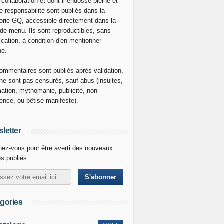
 collaboration et dont il endosse pleine et
re responsabilité sont publiés dans la
orie GQ, accessible directement dans la
 de menu. Ils sont reproductibles, sans
ication, à condition d'en mentionner
ne.
ommentaires sont publiés après validation,
ne sont pas censurés, sauf abus (insultes,
mation, mythomanie, publicité, non-
nence, ou bêtise manifeste).
letter
ez-vous pour être averti des nouveaux
es publiés.
gories