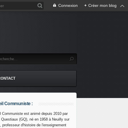
Connexion
+
Créer mon blog
CONTACT
il Communiste :
l Communiste est animé depuis 2010 par
s Questiaux (GQ), né en 1958 à Neuilly sur
, professeur d'histoire de l'enseignement