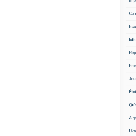
Imp
Ce 
Eco
lutt
Rép
Fron
Jour
Éta
Qu'
A ge
Ukr