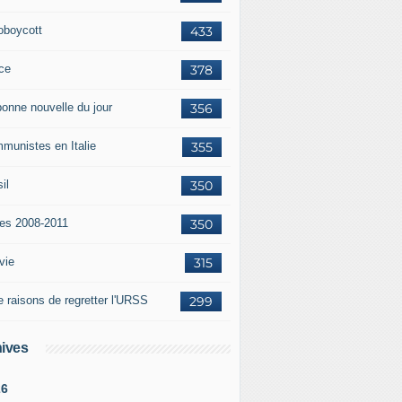
oboycott
433
ce
378
bonne nouvelle du jour
356
munistes en Italie
355
il
350
tes 2008-2011
350
vie
315
e raisons de regretter l'URSS
299
ives
26