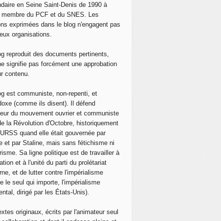
daire en Seine Saint-Denis de 1990 à
, membre du PCF et du SNES. Les
ons exprimées dans le blog n'engagent pas
eux organisations.
og reproduit des documents pertinents,
ne signifie pas forcément une approbation
ur contenu.
og est communiste, non-repenti, et
doxe (comme ils disent). Il défend
neur du mouvement ouvrier et communiste
de la Révolution d'Octobre, historiquement
 l'URSS quand elle était gouvernée par
e et par Staline, mais sans fétichisme ni
isme. Sa ligne politique est de travailler à
ation et à l'unité du parti du prolétariat
ne, et de lutter contre l'impérialisme
e le seul qui importe, l'impérialisme
ntal, dirigé par les États-Unis).
extes originaux, écrits par l'animateur seul