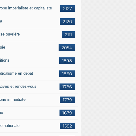
rope impérialiste et capitaliste
2127
a
2120
sse ouvrière
2111
sie
2054
itions
1898
dicalisme en débat
1860
atives et rendez-vous
1786
orie immédiate
1779
ne
1679
ternationale
1582