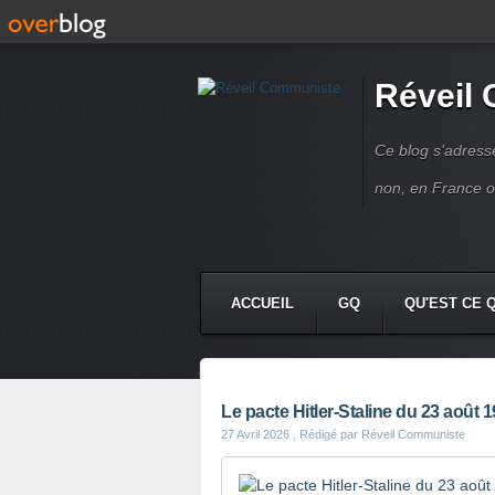
Réveil
Ce blog s'adres
non, en France 
ACCUEIL
GQ
QU'EST CE 
Le pacte Hitler-Staline du 23 août 1
27 Avril 2026
, Rédigé par Réveil Communiste