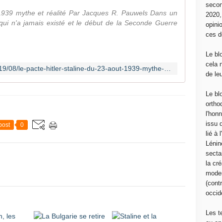
secon
 1939 mythe et réalité Par Jacques R. Pauwels Dans un
2020
 qui n'a jamais existé et le début de la Seconde Guerre
opini
ces d
Le bl
cela 
https://www.librairie-tropiques.fr/2019/08/le-pacte-hitler-staline-du-23-aout-1939-mythe-et-realite-jacuqes-pauwels.html
de le
Le bl
ortho
l'hon
issu 
post
0
lié à
Lénin
sectar
la cré
moder
(contr
occide
Les t