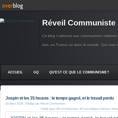
Réveil Communiste
Ce blog s'adresse aux communistes militant
non, en France ou dans le monde. Son nom 
ACCUEIL
GQ
QU'EST CE QUE LE COMMUNISME?
Jospin et les 35 heures : le temps gagné, et le travail perdu
26 Mars 2026
, Rédigé par Réveil Communiste
Publié dans
#Front historique
,
#Front politique intérieur
,
#cla