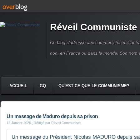
Réveil Communiste
Ce blog s'adresse aux communistes militant
non, en France ou dans le monde. Son nom 
ACCUEIL
GQ
QU'EST CE QUE LE COMMUNISME?
Un message de Maduro depuis sa prison
12 Janvier 2026
, Rédigé par Réveil Communiste