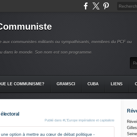
 Communiste
se aux communistes militants ou sympathisants, membres du PCF ou
ou dans le monde. Son nom est son programme.
QUE LE COMMUNISME?
GRAMSCI
CUBA
LIENS
Réve
 électoral
Publié dans
#L'Europe impérialiste et capitaliste
Révei
Gille
La sortie
Seine