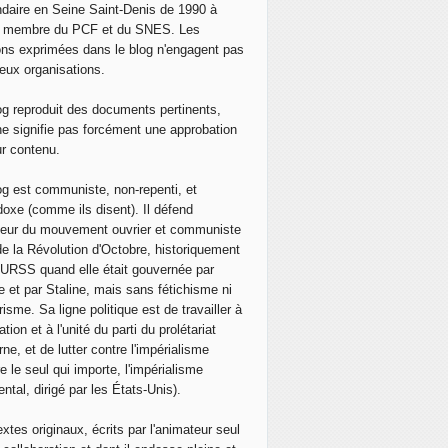
daire en Seine Saint-Denis de 1990 à
, membre du PCF et du SNES. Les
ons exprimées dans le blog n'engagent pas
eux organisations.
og reproduit des documents pertinents,
ne signifie pas forcément une approbation
ur contenu.
og est communiste, non-repenti, et
doxe (comme ils disent). Il défend
neur du mouvement ouvrier et communiste
de la Révolution d'Octobre, historiquement
 l'URSS quand elle était gouvernée par
e et par Staline, mais sans fétichisme ni
isme. Sa ligne politique est de travailler à
ation et à l'unité du parti du prolétariat
ne, et de lutter contre l'impérialisme
e le seul qui importe, l'impérialisme
ntal, dirigé par les États-Unis).
extes originaux, écrits par l'animateur seul