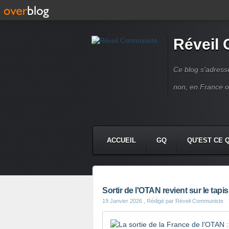
Réveil
Ce blog s'adres
non, en France 
ACCUEIL
GQ
QU'EST CE 
Sortir de l'OTAN revient sur le tapis
19 Janvier 2026
, Rédigé par Réveil Communiste