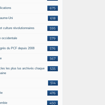
lications
675
aume-Uni
618
et culture révolutionnaires
595
e occidentale
579
grès du PCF depuis 2008
576
ie
567
icles les plus lus archivés chaque
535
aine
514
ée
476
ombie
450