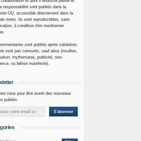
 collaboration et dont il endosse pleine et
re responsabilité sont publiés dans la
orie GQ, accessible directement dans la
 de menu. Ils sont reproductibles, sans
ication, à condition d'en mentionner
ne.
ommentaires sont publiés après validation,
ne sont pas censurés, sauf abus (insultes,
mation, mythomanie, publicité, non-
nence, ou bêtise manifeste).
letter
ez-vous pour être averti des nouveaux
es publiés.
gories