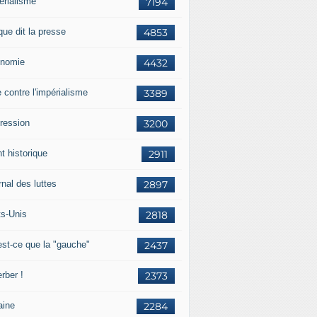
érialisme
7194
que dit la presse
4853
nomie
4432
e contre l'impérialisme
3389
ression
3200
t historique
2911
nal des luttes
2897
ts-Unis
2818
est-ce que la "gauche"
2437
rber !
2373
aine
2284