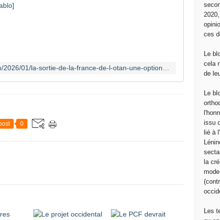
secon
S
2020
o
opini
r
ces d
t
i
Le bl
e
cela 
https://www.communcommune.com/2026/01/la-sortie-de-la-france-de-l-otan-une-option-a-mettre-au-coeur-de-debat-politique.html
d
de le
e
l
Le bl
'
ortho
O
l'hon
T
issu 
post
0
A
lié à
N
Lénin
:
sectar
d
la cré
e
moder
l
(contr
'
occide
h
y
Les t
p