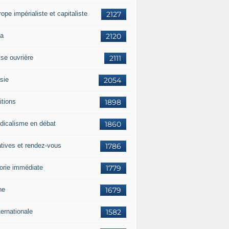
rope impérialiste et capitaliste
2127
a
2120
sse ouvrière
2111
sie
2054
itions
1898
dicalisme en débat
1860
atives et rendez-vous
1786
orie immédiate
1779
ne
1679
ternationale
1582