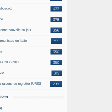
oboycott
433
ce
378
bonne nouvelle du jour
356
munistes en Italie
355
il
350
tes 2008-2011
350
vie
315
e raisons de regretter l'URSS
299
ives
26