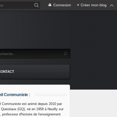
Connexion
+
Créer mon blog
CONTACT
il Communiste :
l Communiste est animé depuis 2010 par
s Questiaux (GQ), né en 1958 à Neuilly sur
 de la France de l'OTAN : une option à mettre au cœur de d
, professeur d'histoire de l'enseignement