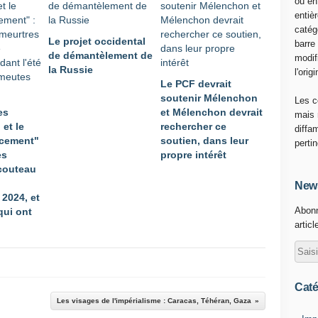
ou en
o
entiè
t
catég
Le projet occidental
h
barre
de démantèlement de
è
modif
la Russie
s
l'origi
Le PCF devrait
e
soutenir Mélenchon
m
Les c
es
et Mélenchon devrait
a
mais 
 et le
rechercher ce
r
diffa
acement"
soutien, dans leur
g
perti
es
propre intérêt
i
couteau
n
a
News
 2024, et
l
Abonn
qui ont
e
articl
à
l
'
o
p
Caté
t
Les visages de l'impérialisme : Caracas, Téhéran, Gaza
i