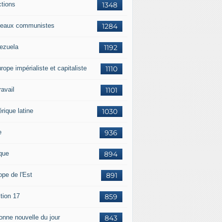
ctions
1348
eaux communistes
1284
ezuela
1192
rope impérialiste et capitaliste
1110
travail
1101
rique latine
1030
e
936
ique
894
ope de l'Est
891
tion 17
859
bonne nouvelle du jour
843