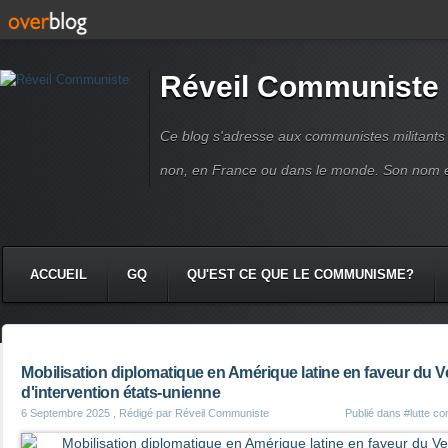
Réveil Communiste
Ce blog s'adresse aux communistes militant
non, en France ou dans le monde. Son nom 
ACCUEIL
GQ
QU'EST CE QUE LE COMMUNISME?
Mobilisation diplomatique en Amérique latine en faveur du
d'intervention états-unienne
6 Septembre 2025
, Rédigé par Réveil Communiste
Publié dans
#lutte co