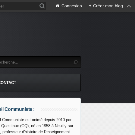
Connexion
+
Créer mon blog
CONTACT
il Communiste :
l Communiste est animé depuis 2010 par
s Questiaux (GQ), né en 1958 à Neuilly sur
, professeur d'histoire de l'enseignement