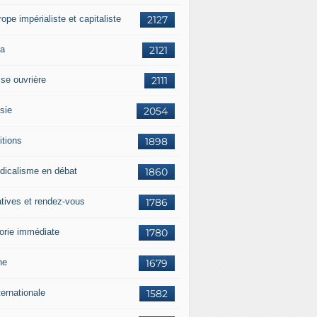
rope impérialiste et capitaliste
2127
a
2121
sse ouvrière
2111
sie
2054
itions
1898
dicalisme en débat
1860
atives et rendez-vous
1786
orie immédiate
1780
ne
1679
ternationale
1582