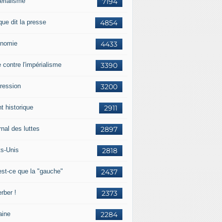
érialisme
7194
que dit la presse
4854
nomie
4433
e contre l'impérialisme
3390
ression
3200
t historique
2911
nal des luttes
2897
ts-Unis
2818
est-ce que la "gauche"
2437
rber !
2373
aine
2284