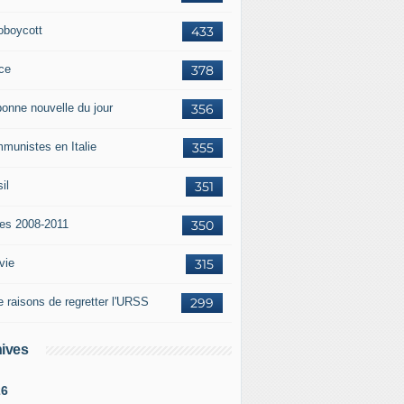
oboycott
433
ce
378
bonne nouvelle du jour
356
munistes en Italie
355
il
351
tes 2008-2011
350
vie
315
e raisons de regretter l'URSS
299
ives
26