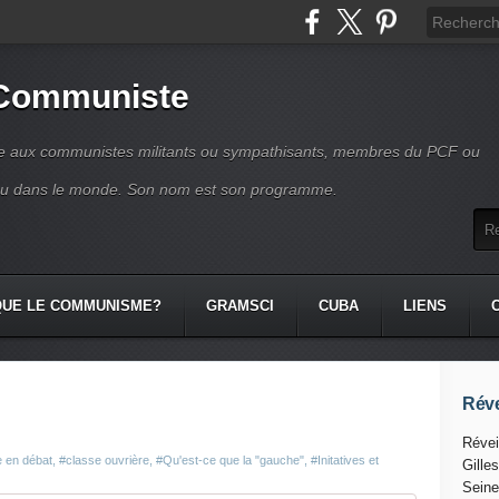
 Communiste
se aux communistes militants ou sympathisants, membres du PCF ou
ou dans le monde. Son nom est son programme.
QUE LE COMMUNISME?
GRAMSCI
CUBA
LIENS
Réve
Révei
 en débat
,
#classe ouvrière
,
#Qu'est-ce que la "gauche"
,
#Initatives et
Gille
Seine