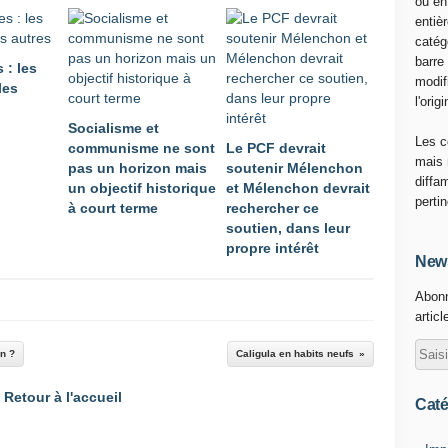
ou en
s
entiè
t
catég
e
barre
: les
e
modif
les
n
l'origi
E
Socialisme et
u
Les c
communisme ne sont
Le PCF devrait
r
mais 
pas un horizon mais
soutenir Mélenchon
o
diffa
un objectif historique
et Mélenchon devrait
p
perti
à court terme
rechercher ce
e
soutien, dans leur
n
propre intérêt
e
News
p
e
Abonn
u
articl
t
p
n ?
Caligula en habits neufs
a
s
Retour à l'accueil
Caté
ê
t