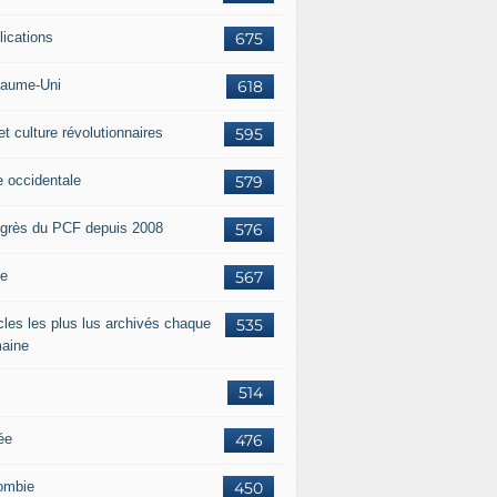
lications
675
aume-Uni
618
et culture révolutionnaires
595
e occidentale
579
grès du PCF depuis 2008
576
ie
567
icles les plus lus archivés chaque
535
aine
514
ée
476
ombie
450