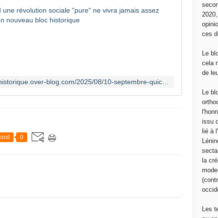
secon
10 septem
2020
opini
"
ces d
L
a
Le bl
r
cela 
é
de le
v
https://nbh-pour-un-nouveau-bloc-historique.over-blog.com/2025/08/10-septembre-quiconque-attend-une-revolution-sociale-pure-ne-vivra-jamais-assez-longtemps-pour-la-voir.html
o
Le bl
l
ortho
u
l'hon
t
issu 
i
lié à
o
post
0
Lénin
n
sectar
s
la cré
o
moder
c
(contr
i
occide
a
l
Les t
i