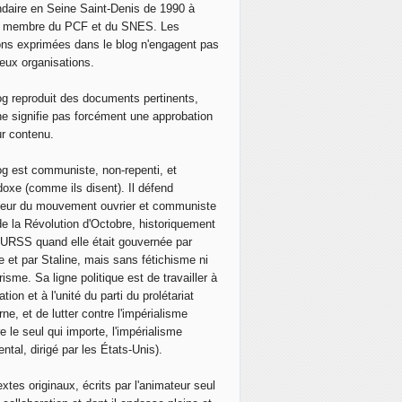
daire en Seine Saint-Denis de 1990 à
bre : "Quiconque attend une révolution sociale "pure" ne vi
, membre du PCF et du SNES. Les
ons exprimées dans le blog n'engagent pas
eux organisations.
og reproduit des documents pertinents,
ne signifie pas forcément une approbation
ur contenu.
og est communiste, non-repenti, et
doxe (comme ils disent). Il défend
neur du mouvement ouvrier et communiste
de la Révolution d'Octobre, historiquement
 l'URSS quand elle était gouvernée par
e et par Staline, mais sans fétichisme ni
isme. Sa ligne politique est de travailler à
ation et à l'unité du parti du prolétariat
ne, et de lutter contre l'impérialisme
e le seul qui importe, l'impérialisme
ntal, dirigé par les États-Unis).
extes originaux, écrits par l'animateur seul