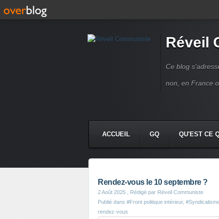
Réveil
Ce blog s'adres
non, en France 
ACCUEIL
GQ
QU'EST CE 
Rendez-vous le 10 septembre ?
2 Août 2025
, Rédigé par Réveil Communiste
Publié dans
#Front politique intérieur
,
#Syndicalisme
rendez-vous