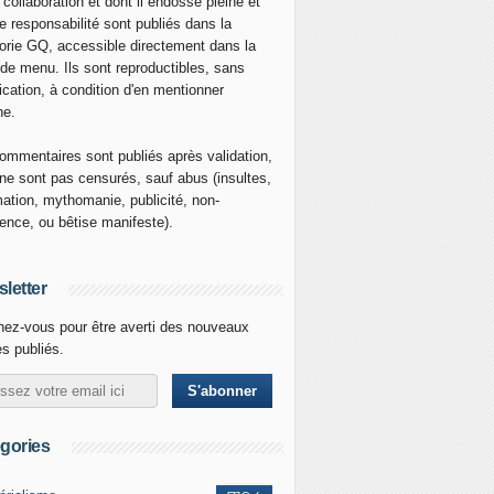
 collaboration et dont il endosse pleine et
re responsabilité sont publiés dans la
orie GQ, accessible directement dans la
 de menu. Ils sont reproductibles, sans
ication, à condition d'en mentionner
ne.
ommentaires sont publiés après validation,
ne sont pas censurés, sauf abus (insultes,
mation, mythomanie, publicité, non-
nence, ou bêtise manifeste).
letter
ez-vous pour être averti des nouveaux
es publiés.
gories