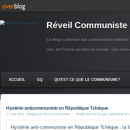
Réveil Communiste
Ce blog s'adresse aux communistes militant
non, en France ou dans le monde. Son nom 
ACCUEIL
GQ
QU'EST CE QUE LE COMMUNISME?
Hystérie anticommuniste en République Tchèque
17 Juin 2025
, Rédigé par Réveil Communiste
Publié dans
#L'Europe impérialiste et c