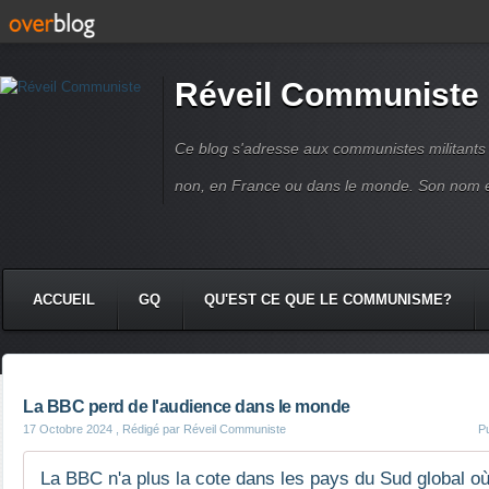
Réveil Communiste
Ce blog s'adresse aux communistes militant
non, en France ou dans le monde. Son nom 
ACCUEIL
GQ
QU'EST CE QUE LE COMMUNISME?
La BBC perd de l'audience dans le monde
17 Octobre 2024
, Rédigé par Réveil Communiste
P