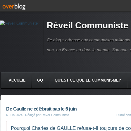
Réveil Communiste
Ce blog s'adresse aux communistes militant
non, en France ou dans le monde. Son nom 
ACCUEIL
GQ
QU'EST CE QUE LE COMMUNISME?
De Gaulle ne célébrait pas le 6 juin
6 Juin 2024
, Rédigé par Réveil Communiste
Publié da