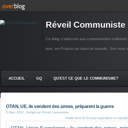
Réveil Communiste
Ce blog s'adresse aux communistes militant
non, en France ou dans le monde. Son nom 
ACCUEIL
GQ
QU'EST CE QUE LE COMMUNISME?
OTAN, UE, ils vendent des armes, préparent la guerre
9 Mars 2024
, Rédigé par Réveil Communiste
Publié dans
#L'Europe impérialiste et capitalis