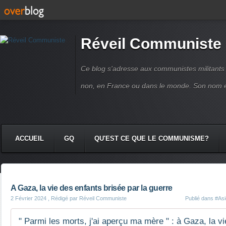
Réveil Communiste
Ce blog s'adresse aux communistes militant
non, en France ou dans le monde. Son nom 
ACCUEIL
GQ
QU'EST CE QUE LE COMMUNISME?
A Gaza, la vie des enfants brisée par la guerre
2 Février 2024
, Rédigé par Réveil Communiste
Publié dans
#Asi