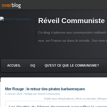
Réveil Communiste
Ce blog s'adresse aux communistes militant
non, en France ou dans le monde. Son nom 
ACCUEIL
GQ
QU'EST CE QUE LE COMMUNISME?
Mer Rouge : le retour des pirates barbaresques
3 Janvier 2024
, Rédigé par Réveil Communiste
Publié dans
#Impérialisme
,
#Asie occidentale
,
#Afrique