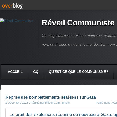
Réveil Communiste
Ce blog s'adresse aux communistes militant
non, en France ou dans le monde. Son nom 
ACCUEIL
GQ
QU'EST CE QUE LE COMMUNISME?
Reprise des bombardements israéliens sur Gaza
2 Décembre 2023
, Rédigé par Réveil Communiste
Publié dans
#Asi