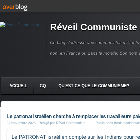
Réveil Communiste
Ce blog s'adresse aux communistes militant
non, en France ou dans le monde. Son nom 
ACCUEIL
GQ
QU'EST CE QUE LE COMMUNISME?
Le patronat israélien cherche à remplacer les travailleurs pal
24 Novembre 2023
, Rédigé par Réveil Communiste
Publié dans
#Asie occidental