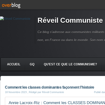
Réveil Communiste
Ce blog s'adresse aux communistes militant
non, en France ou dans le monde. Son nom 
ACCUEIL
GQ
QU'EST CE QUE LE COMMUNISME?
Comment les classes dominantes façonnent l'histoire
18 Novembre 2023
, Rédigé par Réveil Communiste
Publié d