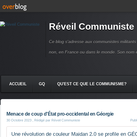
Réveil Communiste
Ce blog s'adresse aux communistes militant
non, en France ou dans le monde. Son nom 
ACCUEIL
GQ
QU'EST CE QUE LE COMMUNISME?
Menace de coup d'État pro-occidental en Géorgie
30 Octobre 2023
, Rédigé par Réveil Communiste
Publ