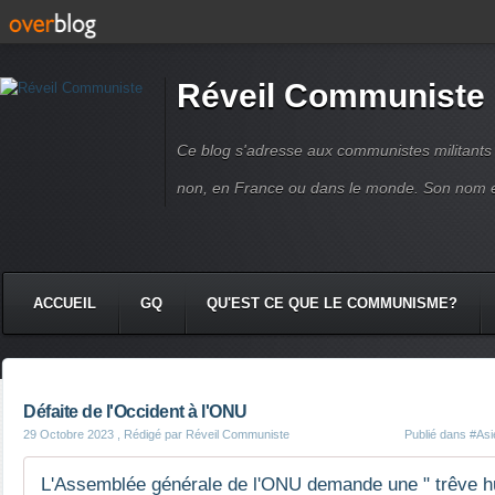
Réveil Communiste
Ce blog s'adresse aux communistes militant
non, en France ou dans le monde. Son nom 
ACCUEIL
GQ
QU'EST CE QUE LE COMMUNISME?
Défaite de l'Occident à l'ONU
29 Octobre 2023
, Rédigé par Réveil Communiste
Publié dans
#Asi