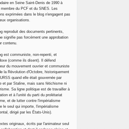
daire en Seine Saint-Denis de 1990 à
, membre du PCF et du SNES. Les
ons exprimées dans le blog n'engagent pas
eux organisations.
og reproduit des documents pertinents,
ne signifie pas forcément une approbation
ur contenu.
og est communiste, non-repenti, et
doxe (comme ils disent). Il défend
neur du mouvement ouvrier et communiste
de la Révolution d'Octobre, historiquement
 l'URSS quand elle était gouvernée par
e et par Staline, mais sans fétichisme ni
isme. Sa ligne politique est de travailler à
ation et à l'unité du parti du prolétariat
ne, et de lutter contre l'impérialisme
e le seul qui importe, l'impérialisme
ntal, dirigé par les États-Unis).
extes originaux, écrits par l'animateur seul