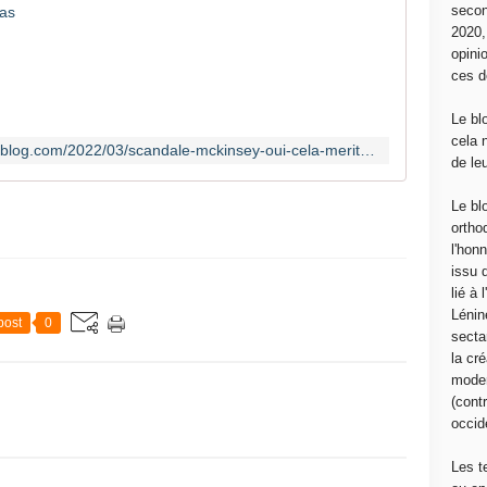
secon
V
2020
U
opini
D
ces d
U
D
Le bl
R
cela 
http://canempechepasnicolas.over-blog.com/2022/03/scandale-mckinsey-oui-cela-merite-d-aller-au-penal.html
O
de le
I
T
Le bl
U
ortho
N
l'hon
R
issu 
E
lié à
G
Lénin
post
0
A
sectar
R
la cré
D
moder
J
(contr
U
occide
R
I
Les t
D