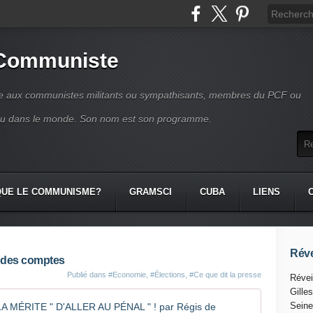
 Communiste
se aux communistes militants ou sympathisants, membres du PCF ou
ou dans le monde. Son nom est son programme.
QUE LE COMMUNISME?
GRAMSCI
CUBA
LIENS
Réve
e des comptes
Publié dans
#Economie
,
#Élections
,
#Ce que dit la presse
Révei
Gille
SCANDALE
Seine