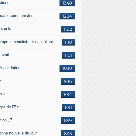
ctions
1348
eaux communistes
1284
ezuela
1192
rope impérialiste et capitaliste
1110
travail
1101
rique latine
1030
e
936
ique
894
ope de l'Est
891
tion 17
859
bonne nouvelle du jour
843