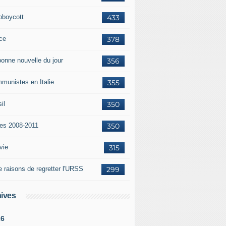
oboycott
433
ce
378
bonne nouvelle du jour
356
munistes en Italie
355
il
350
tes 2008-2011
350
vie
315
e raisons de regretter l'URSS
299
ives
26