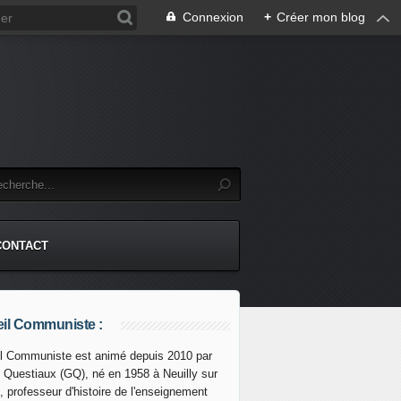
Connexion
+
Créer mon blog
CONTACT
il Communiste :
l Communiste est animé depuis 2010 par
s Questiaux (GQ), né en 1958 à Neuilly sur
 MCKINSEY : OUI CELA MÉRITE " D'ALLER AU PÉNAL " ! pa
, professeur d'histoire de l'enseignement