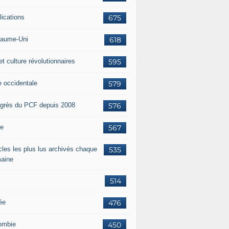
lications
675
aume-Uni
618
et culture révolutionnaires
595
e occidentale
579
grès du PCF depuis 2008
576
ie
567
icles les plus lus archivés chaque
535
aine
514
ée
476
ombie
450