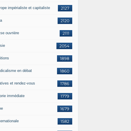
rope impérialiste et capitaliste
2127
a
2120
sse ouvrière
2111
sie
2054
itions
1898
dicalisme en débat
1860
atives et rendez-vous
1786
orie immédiate
1779
ne
1679
ternationale
1582