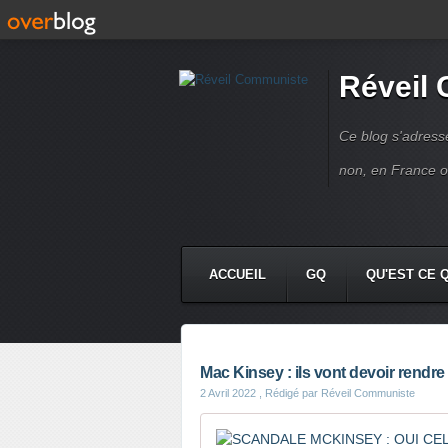
Réveil
Ce blog s'adres
non, en France 
ACCUEIL
GQ
QU'EST CE 
Mac Kinsey : ils vont devoir rendr
2 Avril 2022
, Rédigé par Réveil Communiste