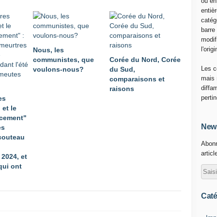
ou en
I
entiè
Q
catég
U
barre
E
modif
S
l'origi
Nous, les
U
communistes, que
Corée du Nord, Corée
R
Les c
voulons-nous?
du Sud,
L
mais 
comparaisons et
'
diffa
raisons
A
perti
es
C
 et le
T
acement"
U
News
es
A
couteau
Abonn
L
articl
I
 2024, et
T
qui ont
É
A
V
Caté
E
C