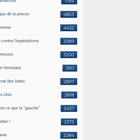
érialisme
7194
que dit la presse
4853
nomie
4432
e contre l'impérialisme
3389
ression
3200
t historique
2911
nal des luttes
2897
ts-Unis
2818
est-ce que la "gauche"
2437
rber !
2373
aine
2284