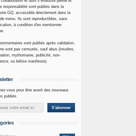
 collaboration et dont il endosse pleine et
re responsabilité sont publiés dans la
orie GQ, accessible directement dans la
 de menu. Ils sont reproductibles, sans
ication, à condition d'en mentionner
ne.
ommentaires sont publiés après validation,
ne sont pas censurés, sauf abus (insultes,
mation, mythomanie, publicité, non-
nence, ou bêtise manifeste).
letter
ez-vous pour être averti des nouveaux
es publiés.
gories