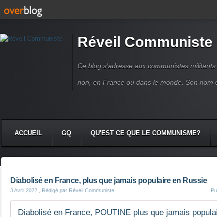
Réveil Communiste
Ce blog s'adresse aux communistes militant
non, en France ou dans le monde. Son nom 
ACCUEIL
GQ
QU'EST CE QUE LE COMMUNISME?
Diabolisé en France, plus que jamais populaire en Russie
3 Avril 2022
, Rédigé par Réveil Communiste
Pu