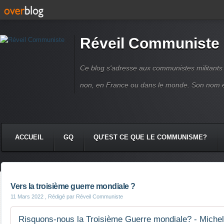
Réveil Communiste
Ce blog s'adresse aux communistes militant
non, en France ou dans le monde. Son nom 
ACCUEIL
GQ
QU'EST CE QUE LE COMMUNISME?
Vers la troisième guerre mondiale ?
11 Mars 2022
, Rédigé par Réveil Communiste